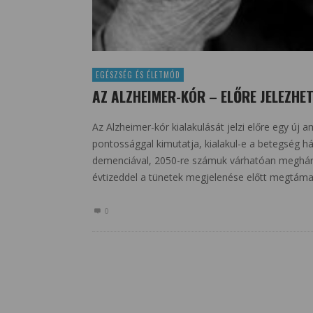
EGÉSZSÉG ÉS ÉLETMÓD
AZ ALZHEIMER-KÓR – ELŐRE JELEZHE
Az Alzheimer-kór kialakulását jelzi előre egy új a
pontossággal kimutatja, kialakul-e a betegség hár
demenciával, 2050-re számuk várhatóan meghár
évtizeddel a tünetek megjelenése előtt megtámad
0