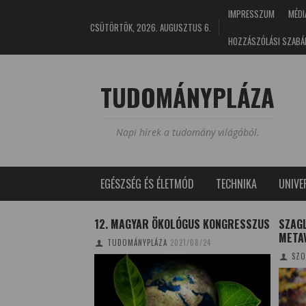
IMPRESSZUM
MÉDI
CSÜTÖRTÖK, 2026. AUGUSZTUS 6.
HOZZÁSZÓLÁSI SZABÁ
TUDOMÁNYPLÁZA
Napi hírek a tudomány világából.
EGÉSZSÉG ÉS ÉLETMÓD
TECHNIKA
UNIV
PUSZTA – RITKA
12. MAGYAR ÖKOLÓGUS KONGRESSZUS
SZAGL
AJ
META
TUDOMÁNYPLÁZA
2021/08/24
4/11/14
SZO