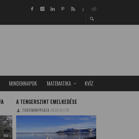
MINDENNAPOK
MATEMATIKA
KVÍZ
FA
A TENGERSZINT EMELKEDÉSE
ELŐTÉRBEN A GYÉ
TUDOMÁNYPLÁZA
2020/01/29
(X)
2021/10/18