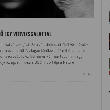
TŐ EGY VÉRVIZSGÁLATTAL
merikai vérvizsgálat. Ez a vérzsírok szintjéből 90 százalékos
om éven belül. A világon körülbelül 44 millió ember él
omszorozódik. Az Alzheimer-kór már több mint egy
ja az agyat – idézi a BBC hírportálja a Nature …
Share