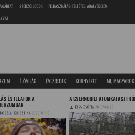
AAJÁNLAT
SZERZŐI JOGOK
FELHASZNÁLÁSI FELTÉTEL, ADATVÉDELEM
LYZAT
ERZUM
ÉLŐVILÁG
ÉVEZREDEK
KÖRNYEZET
MI, MAGYAROK
ÁS ÉS ILLATOK A
A CSERNOBILI ATOMKATASZTRÓ
VERZUMBAN
KISS ZSÓFIA
2016/04/26
BOSZLAI KRISZTINA
2023/01/10