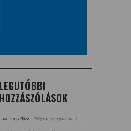
LEGUTÓBBI
HOZZÁSZÓLÁSOK
TudományPláza
-
Melyik a gyengébb nem?