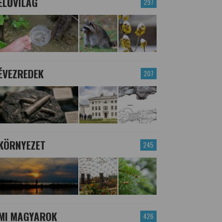
ÉLŐVILÁG
297
ÉVEZREDEK
207
KÖRNYEZET
245
MI MAGYAROK
426