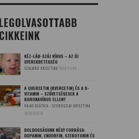
LEGOLVASOTTABB
CIKKEINK
KÉZ-LÁB-SZÁJ VÍRUS – AZ ÚJ
GYEREKBETEGSÉG
SZALMÁSI KRISZTINA
2014/11/05
A QUERCETIN (KVERCETIN) ÉS A D-
VITAMIN – SZÖVETSÉGESEK A
KORONAVÍRUS ELLEN?
HAJAS BEATRIX - SZOBOSZLAI KRISZTINA
2020/03/20
BOLDOGSÁGUNK NÉGY FORRÁSA:
DOPAMIN, ENDORFIN, SZEROTONIN ÉS