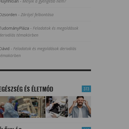
Huynhloan
-
Melyik a gyengébb nem?
Dzsorden
-
Zárójel felbontása
TudományPláza
-
Feladatok és megoldások
deriválás témakörben
Dávid
-
Feladatok és megoldások deriválás
témakörben
EGÉSZSÉG ÉS ÉLETMÓD
373