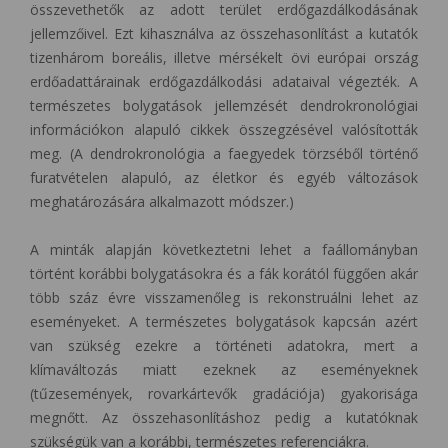
összevethetők az adott terület erdőgazdálkodásának
jellemzőivel. Ezt kihasználva az összehasonlítást a kutatók
tizenhárom boreális, illetve mérsékelt övi európai ország
erdőadattárainak erdőgazdálkodási adataival végezték. A
természetes bolygatások jellemzését dendrokronológiai
információkon alapuló cikkek összegzésével valósították
meg. (A dendrokronológia a faegyedek törzséből történő
furatvételen alapuló, az életkor és egyéb változások
meghatározására alkalmazott módszer.)
A minták alapján következtetni lehet a faállományban
történt korábbi bolygatásokra és a fák korától függően akár
több száz évre visszamenőleg is rekonstruálni lehet az
eseményeket. A természetes bolygatások kapcsán azért
van szükség ezekre a történeti adatokra, mert a
klímaváltozás miatt ezeknek az eseményeknek
(tűzesemények, rovarkártevők gradációja) gyakorisága
megnőtt. Az összehasonlításhoz pedig a kutatóknak
szükségük van a korábbi, természetes referenciákra.