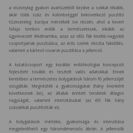
a viszonylag gyakori avartüzektől kezdve a sokkal ritkább,
akár több száz év különbséggel bekövetkező pusztító
tűzesetekig. Európa mérsékelt övi részén, ahol a kevert
fafajú lombos erdők a természetesek, inkább az
úgynevezett lékdinamika, azaz az idős fák kisebb-nagyobb
csoportjainak pusztulása, az erős szelek okozta fakidőlés,
valamint a kártevő rovarok pusztítása a jellemző.
A kutatócsoport egy korábbi erdőökológiai koncepciót
fejlesztett tovább és tesztelt valós adatokkal. Ennek
keretében a természetes bolygatások három fő jellemzőjét
vizsgálták. Megnézték a gyakoriságukat (hány évenként
következnek be), az általuk érintett területek átlagos
nagyságát, valamint intenzitásukat (az élő fák hány
százalékát pusztították el).
A bolygatások mértéke, gyakorisága és intenzitása
megjeleníthető egy háromdimenziós ábrán. A jellemzők