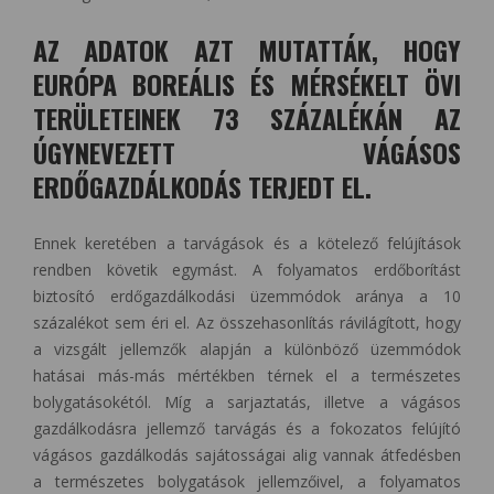
AZ ADATOK AZT MUTATTÁK, HOGY
EURÓPA BOREÁLIS ÉS MÉRSÉKELT ÖVI
TERÜLETEINEK 73 SZÁZALÉKÁN AZ
ÚGYNEVEZETT VÁGÁSOS
ERDŐGAZDÁLKODÁS TERJEDT EL.
Ennek keretében a tarvágások és a kötelező felújítások
rendben követik egymást. A folyamatos erdőborítást
biztosító erdőgazdálkodási üzemmódok aránya a 10
százalékot sem éri el. Az összehasonlítás rávilágított, hogy
a vizsgált jellemzők alapján a különböző üzemmódok
hatásai más-más mértékben térnek el a természetes
bolygatásokétól. Míg a sarjaztatás, illetve a vágásos
gazdálkodásra jellemző tarvágás és a fokozatos felújító
vágásos gazdálkodás sajátosságai alig vannak átfedésben
a természetes bolygatások jellemzőivel, a folyamatos