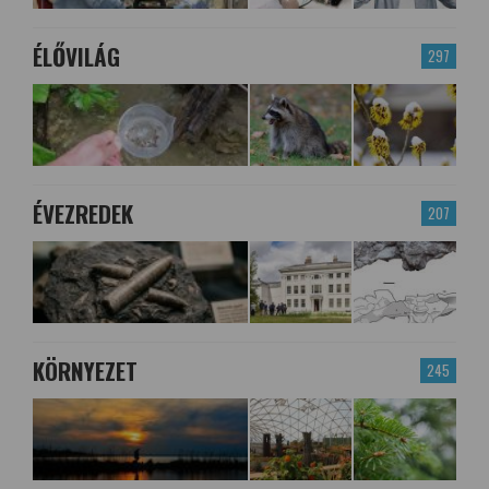
ÉLŐVILÁG
297
ÉVEZREDEK
207
KÖRNYEZET
245