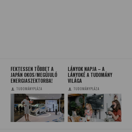
LÁNYOK NAPJA – A
ÖT ÚJ HELYSZÍNNEL BŐVÜL
A 
LÁNYOKÉ A TUDOMÁNY
A TÖRTÉNELMI
MŰ
VILÁGA
EMLÉKHELYEK KÖRE
TUDOMÁNYPLÁZA
TUDOMÁNYPLÁZA