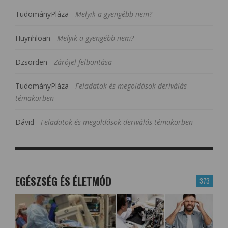
TudományPláza
-
Melyik a gyengébb nem?
Huynhloan
-
Melyik a gyengébb nem?
Dzsorden
-
Zárójel felbontása
TudományPláza
-
Feladatok és megoldások deriválás
témakörben
Dávid
-
Feladatok és megoldások deriválás témakörben
EGÉSZSÉG ÉS ÉLETMÓD
373