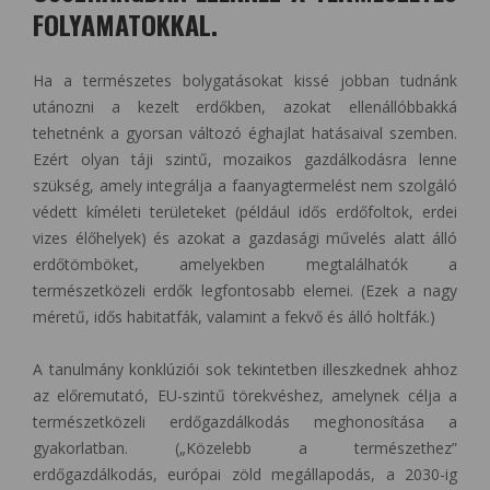
FOLYAMATOKKAL.
Ha a természetes bolygatásokat kissé jobban tudnánk
utánozni a kezelt erdőkben, azokat ellenállóbbakká
tehetnénk a gyorsan változó éghajlat hatásaival szemben.
Ezért olyan táji szintű, mozaikos gazdálkodásra lenne
szükség, amely integrálja a faanyagtermelést nem szolgáló
védett kíméleti területeket (például idős erdőfoltok, erdei
vizes élőhelyek) és azokat a gazdasági művelés alatt álló
erdőtömböket, amelyekben megtalálhatók a
természetközeli erdők legfontosabb elemei. (Ezek a nagy
méretű, idős habitatfák, valamint a fekvő és álló holtfák.)
A tanulmány konklúziói sok tekintetben illeszkednek ahhoz
az előremutató, EU-szintű törekvéshez, amelynek célja a
természetközeli erdőgazdálkodás meghonosítása a
gyakorlatban. („Közelebb a természethez”
erdőgazdálkodás, európai zöld megállapodás, a 2030-ig