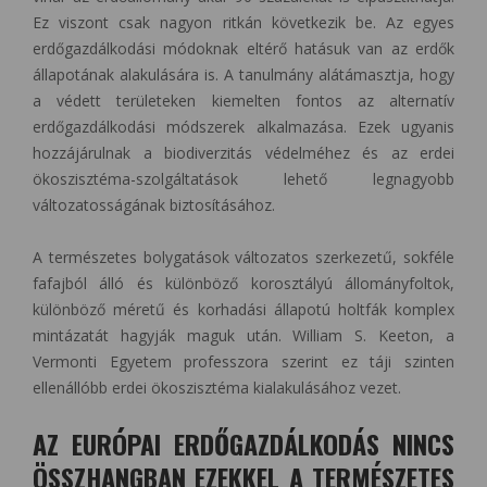
Ez viszont csak nagyon ritkán következik be. Az egyes
erdőgazdálkodási módoknak eltérő hatásuk van az erdők
állapotának alakulására is. A tanulmány alátámasztja, hogy
a védett területeken kiemelten fontos az alternatív
erdőgazdálkodási módszerek alkalmazása. Ezek ugyanis
hozzájárulnak a biodiverzitás védelméhez és az erdei
ökoszisztéma-szolgáltatások lehető legnagyobb
változatosságának biztosításához.
A természetes bolygatások változatos szerkezetű, sokféle
fafajból álló és különböző korosztályú állományfoltok,
különböző méretű és korhadási állapotú holtfák komplex
mintázatát hagyják maguk után. William S. Keeton, a
Vermonti Egyetem professzora szerint ez táji szinten
ellenállóbb erdei ökoszisztéma kialakulásához vezet.
AZ EURÓPAI ERDŐGAZDÁLKODÁS NINCS
ÖSSZHANGBAN EZEKKEL A TERMÉSZETES