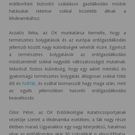
erdőborítást biztosító szálalásos gazdálkodási módok
hatásukat tekintve sokkal közelebb állnak a
lékdinamikához.
Aszalós Réka, az ÖK munkatársa kiemelte, hogy a
természetes bolygatások és az európai erdőgazdálkodás
jellemzői között nagy különbségek vehetők észre. Egyrészt
a természetes bolygatások az erdőgazdálkodási
módszereknél sokkal nagyobb változatosságot mutatnak.
Másrészt fontos különbség, hogy egy adott mértékű és
gyakoriságú természetes bolygatás átlagosan sokkal több
élő és
holtfát
, és ezáltal biomasszát hagy maga után, mint
az egyéb jellemzőiben hasonló erdőgazdálkodási
beavatkozás.
Ódor Péter, az ÖK Erdőökológiai Kutatócsoportjának
vezetője szerint a lékdinamika esetében, a fák nagy része
életben marad. Ugyanakkor egy nagy kiterjedésű, hatalmas
vihar az erdőállomány akár 90 százalékát is elpusztíthatja.