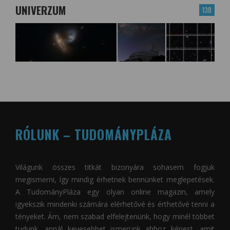
UNIVERZUM
138
RÓLUNK – TUDOMÁNYPLÁZA
Világunk összes titkát bizonyára sohasem fogjuk
megismerni, így mindig érhetnek bennünket meglepetések.
A
TudományPláza
egy olyan online magazin, amely
igyekszik mindenki számára elérhetővé és érthetővé tenni a
tényeket. Ám, nem szabad elfelejtenünk, hogy minél többet
tudunk, annál kevesebbet ismerünk ahhoz képest, amit