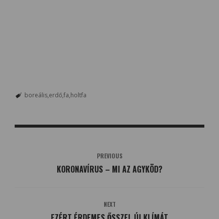
boreális
erdő
fa
holtfa
PREVIOUS
KORONAVÍRUS – MI AZ AGYKÖD?
NEXT
EZÉRT ÉRDEMES ŐSSZEL ÚJ KLÍMÁT