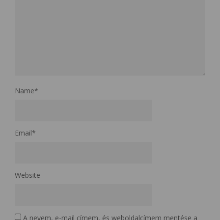
Name
*
Email
*
Website
A nevem, e-mail címem, és weboldalcímem mentése a