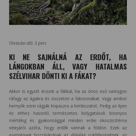
Olvasási idő:
3
perc
KI NE SAJNÁLNÁ AZ ERDŐT, HA
LÁNGOKBAN ÁLL, VAGY HATALMAS
SZÉLVIHAR DÖNTI KI A FÁKAT?
Akkor is együtt érzünk a fákkal, ha az ónos eső vastagon
ráfagy az ágakra és összetöri a fakoronákat. Vagy amikor
hernyók ezrei rágják kopaszra a lombozatot. Pedig az ilyen
és ehhez hasonló természetes bolygatások bizonyos
mértékig és gyakorisággal minden erdei ökoszisztéma
velejárói azóta, hogy erdők vannak a földön. Ezek az
események hozzájárulnak az élővilág sokféleségének, az