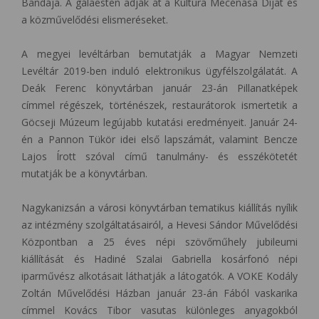
Bandája. A gálaesten adják át a Kultúra Mecénása Díjat és
a közművelődési elismeréseket.
A megyei levéltárban bemutatják a Magyar Nemzeti
Levéltár 2019-ben induló elektronikus ügyfélszolgálatát. A
Deák Ferenc könyvtárban január 23-án Pillanatképek
címmel régészek, történészek, restaurátorok ismertetik a
Göcseji Múzeum legújabb kutatási eredményeit. Január 24-
én a Pannon Tükör idei első lapszámát, valamint Bencze
Lajos Írott szóval című tanulmány- és esszékötetét
mutatják be a könyvtárban.
Nagykanizsán a városi könyvtárban tematikus kiállítás nyílik
az intézmény szolgáltatásairól, a Hevesi Sándor Művelődési
Központban a 25 éves népi szövőműhely jubileumi
kiállítását és Hadiné Szalai Gabriella kosárfonó népi
iparművész alkotásait láthatják a látogatók. A VOKE Kodály
Zoltán Művelődési Házban január 23-án Fából vaskarika
címmel Kovács Tibor vasutas különleges anyagokból