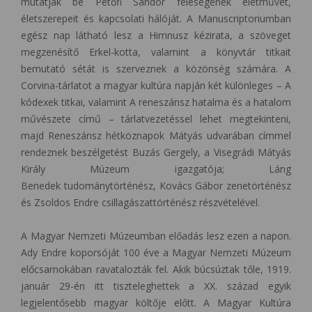
mutatják be Petőfi Sándor feleségének életművét,
életszerepeit és kapcsolati hálóját. A Manuscriptoriumban
egész nap látható lesz a Himnusz kézirata, a szöveget
megzenésítő Erkel-kotta, valamint a könyvtár titkait
bemutató sétát is szerveznek a közönség számára. A
Corvina-tárlatot a magyar kultúra napján két különleges – A
kódexek titkai, valamint A reneszánsz hatalma és a hatalom
művészete című – tárlatvezetéssel lehet megtekinteni,
majd Reneszánsz hétköznapok Mátyás udvarában címmel
rendeznek beszélgetést Buzás Gergely, a Visegrádi Mátyás
Király Múzeum igazgatója; Láng
Benedek tudománytörténész, Kovács Gábor zenetörténész
és Zsoldos Endre csillagászattörténész részvételével.
A Magyar Nemzeti Múzeumban előadás lesz ezen a napon.
Ady Endre koporsóját 100 éve a Magyar Nemzeti Múzeum
előcsarnokában ravatalozták fel. Akik búcsúztak tőle, 1919.
január 29-én itt tiszteleghettek a XX. század egyik
legjelentősebb magyar költője előtt. A Magyar Kultúra