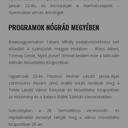
január 22-én, és bemutatják a Harmatcseppek –
Gyenesdiási verses antológiát.
PROGRAMOK NÓGRÁD MEGYÉBEN
Balassagyarmaton Takaró Mihály irodalomtörténész tart
előadást A száműzött magyar irodalom – Wass Albert,
Tormay Cécile, Nyírő József címmel kedden este a Mikszáth
Kálmán Művelődési Központban.
Ugyancsak 22-én Pásztón Molnár László Jászai-díjas
színművész Hazám című önálló estjét rendezik meg a
Teleki László Városi Könyvtár és Művelődési Központban
az intézmény és a Balassi Bálint Színház szervezésében.
Szécsényben a 28. Nemzetközi versmondó- és
népdaléneklő versenyt tartják meg a városi művelődési
központban 26-án.