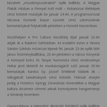
készített „mozdonyszobraiból” nyílik kiállítás. A Magyar
Plakát Házban a Fénnyel írott múlt – Kiskanizsai életképek
című kötetet mutatják be január 24-én. A programsorozat
Micsinai Dominik Bauer szonett című színművének
bemutatójával folytatódik pénteken a Honvéd Kaszinóban.
Keszthelyen A Pro Cultura Keszthely díjat január 22-én
adják át a Balaton Színházban. Az irodalmi esten a Hevesi
Sándor Színház művészei lépnek fel. Január 23-án nyílik Mór
János festménykiállítása, 25-én pénteken a Városi Könyvtár
A könnyed bölcs és fanyar humorista című rendezvénye
Heltai Jenő életéről és munkásságáról szól. Január 29-én
bemutatják Kardos Gy. József Emléknél többek ők –
Válogatott tanulmányok című kötetét. Február elsején
pedig a Festetics György Zeneiskola növendékei a Magyar
kultúra dicsérete címmel adnak komolyzenei hangversenyt
a Simándy teremben.
Gyenesdiáson a települést ábrázoló fotókból nyílik kiállítás