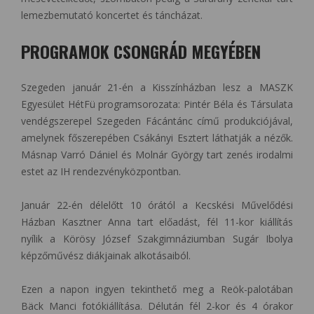
lemezbemutató koncertet és táncházat.
PROGRAMOK CSONGRÁD MEGYÉBEN
Szegeden január 21-én a Kisszínházban lesz a MASZK
Egyesület HétFü programsorozata: Pintér Béla és Társulata
vendégszerepel Szegeden Fácántánc című produkciójával,
amelynek főszerepében Csákányi Esztert láthatják a nézők.
Másnap Varró Dániel és Molnár György tart zenés irodalmi
estet az IH rendezvényközpontban.
Január 22-én délelőtt 10 órától a Kecskési Művelődési
Házban Kasztner Anna tart előadást, fél 11-kor kiállítás
nyílik a Körösy József Szakgimnáziumban Sugár Ibolya
képzőművész diákjainak alkotásaiból.
Ezen a napon ingyen tekinthető meg a Reök-palotában
Bäck Manci fotókiállítása. Délután fél 2-kor és 4 órakor