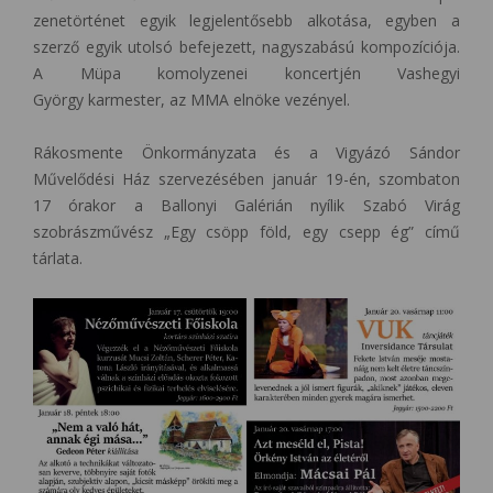
zenetörténet egyik legjelentősebb alkotása, egyben a
szerző egyik utolsó befejezett, nagyszabású kompozíciója.
A Müpa komolyzenei koncertjén Vashegyi
György karmester, az MMA elnöke vezényel.
Rákosmente Önkormányzata és a Vigyázó Sándor
Művelődési Ház szervezésében január 19-én, szombaton
17 órakor a Ballonyi Galérián nyílik Szabó Virág
szobrászművész „Egy csöpp föld, egy csepp ég” című
tárlata.