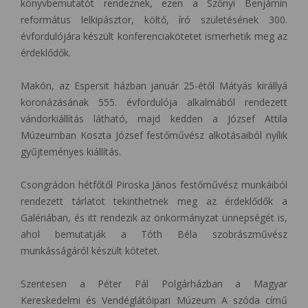
könyvbemutatót rendeznek, ezen a Szőnyi Benjámin
református lelkipásztor, költő, író születésének 300.
évfordulójára készült konferenciakötetet ismerhetik meg az
érdeklődők.
Makón, az Espersit házban január 25-étől Mátyás királlyá
koronázásának 555. évfordulója alkalmából rendezett
vándorkiállítás látható, majd kedden a József Attila
Múzeumban Koszta József festőművész alkotásaiból nyílik
gyűjteményes kiállítás.
Csongrádon hétfőtől Piroska János festőművész munkáiból
rendezett tárlatot tekinthetnek meg az érdeklődők a
Galériában, és itt rendezik az önkormányzat ünnepségét is,
ahol bemutatják a Tóth Béla szobrászművész
munkásságáról készült kötetet.
Szentesen a Péter Pál Polgárházban a Magyar
Kereskedelmi és Vendéglátóipari Múzeum A szóda című