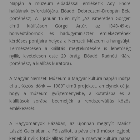
Napján a múzeum előadással emlékezik Ady Endre
halálának évfordulójára. Előadó: Debreczeni-Droppán Béla
(történész). A január 15-én nyílt „Az ismeretlen Görgei”
című kiállításon Görgei Artúr, az 1848-49-es
honvédtábornok és hadügyminiszter emlékezetének
kérdéses pontjaira helyezi a Nemzeti Múzeum a hangsúlyt.
Természetesen a kiállítás megtekintésére is lehetőség
nyílik, kivételesen este 20 óráig! Előadó: Radnóti Klára
(történész, a kiállítás kurátora).
A Magyar Nemzeti Múzeum a Magyar kultúra napján indítja
el a „Közös időnk — 1989” című projektet, amelynek célja,
hogy a múzeum gyűjteményeibe, a kutatásba és a
kiállítások sorába beemeljék a rendszerváltás közös
emlékezetét.
A Hagyományok Házában, az újonnan megnyílt Maácz
László Galériában, a Fölszállott a páva című műsor legjobb
képeiből nyílik fotókiállítás hétfőn, a magyar kultúra napja