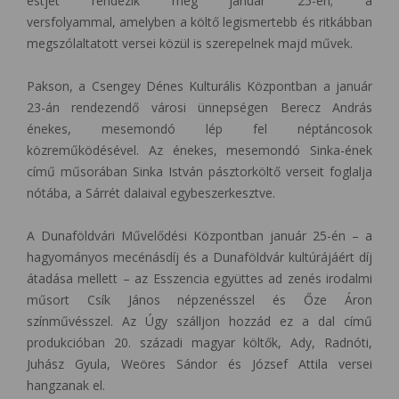
estjét rendezik meg január 25-én; a
versfolyammal, amelyben a költő legismertebb és ritkábban
megszólaltatott versei közül is szerepelnek majd művek.
Pakson, a Csengey Dénes Kulturális Központban a január
23-án rendezendő városi ünnepségen Berecz András
énekes, mesemondó lép fel néptáncosok
közreműködésével. Az énekes, mesemondó Sinka-ének
című műsorában Sinka István pásztorköltő verseit foglalja
nótába, a Sárrét dalaival egybeszerkesztve.
A Dunaföldvári Művelődési Központban január 25-én – a
hagyományos mecénásdíj és a Dunaföldvár kultúrájáért díj
átadása mellett – az Esszencia együttes ad zenés irodalmi
műsort Csík János népzenésszel és Őze Áron
színművésszel. Az Úgy szálljon hozzád ez a dal című
produkcióban 20. századi magyar költők, Ady, Radnóti,
Juhász Gyula, Weöres Sándor és József Attila versei
hangzanak el.