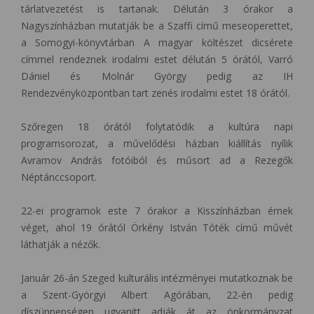
tárlatvezetést is tartanak. Délután 3 órakor a
Nagyszínházban mutatják be a Szaffi című meseoperettet,
a Somogyi-könyvtárban A magyar költészet dicsérete
címmel rendeznek irodalmi estet délután 5 órától, Varró
Dániel és Molnár György pedig az IH
Rendezvényközpontban tart zenés irodalmi estet 18 órától.
Szőregen 18 órától folytatódik a kultúra napi
programsorozat, a művelődési házban kiállítás nyílik
Avramov András fotóiból és műsort ad a Rezegők
Néptánccsoport.
22-ei programok este 7 órakor a Kisszínházban érnek
véget, ahol 19 órától Örkény István Tóték című művét
láthatják a nézők.
Január 26-án Szeged kulturális intézményei mutatkoznak be
a Szent-Györgyi Albert Agórában, 22-én pedig
díszünnepségen ugyanitt adják át az önkormányzat