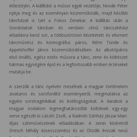
előestéjén. A kiállítást a műsor egyik vezetője, Novák Péter
nyitja meg és az eseményen közreműködik, majd később
táncházat is tart a Fokos Zenekar. A kiállítás után a
Gondolatok táncban és versben című táncszínházi
előadásra kerül sor, a többszörösen kitüntetett és elismert
táncművész és koreográfus páros, Rémi Tünde és
Appelshoffer János közreműködésében. Az alkotópáros
első önálló, egész estés műsora a tánc, zene és költészet
hármas egységére épül és a legfontosabb emberi érzéseket
mutatja be.
A szerzők a tánc nyelvén mesélnek a magyar történelem
zivataros és sorsfordító eseményeiről, megmutatva az
egyéni sorstragédiákat és boldogságokat. A darabot a
magyar irodalom legmeghatározóbb költőinek egy-egy
verse egészíti ki László Zsolt, a Radnóti Színház Jászai Mari-
díjas színművészének előadásában. A zenei kíséretről
Dresch Mihály dzsesszzenész és az Ötödik évszak nevű