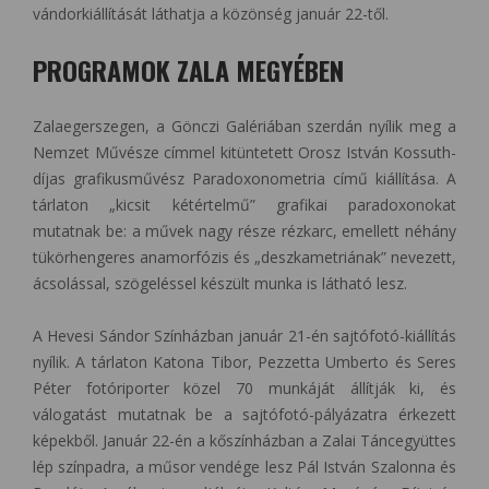
vándorkiállítását láthatja a közönség január 22-től.
PROGRAMOK ZALA MEGYÉBEN
Zalaegerszegen, a Gönczi Galériában szerdán nyílik meg a
Nemzet Művésze címmel kitüntetett Orosz István Kossuth-
díjas grafikusművész Paradoxonometria című kiállítása. A
tárlaton „kicsit kétértelmű” grafikai paradoxonokat
mutatnak be: a művek nagy része rézkarc, emellett néhány
tükörhengeres anamorfózis és „deszkametriának” nevezett,
ácsolással, szögeléssel készült munka is látható lesz.
A Hevesi Sándor Színházban január 21-én sajtófotó-kiállítás
nyílik. A tárlaton Katona Tibor, Pezzetta Umberto és Seres
Péter fotóriporter közel 70 munkáját állítják ki, és
válogatást mutatnak be a sajtófotó-pályázatra érkezett
képekből. Január 22-én a kőszínházban a Zalai Táncegyüttes
lép színpadra, a műsor vendége lesz Pál István Szalonna és