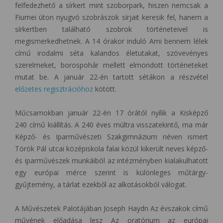
felfedezhető a sírkert mint szoborpark, hiszen nemcsak a
Fiumei úton nyugvó szobrászok sírjait keresik fel, hanem a
sírkertben található szobrok történeteivel is
megismerkedhetnek. A 14 órakor induló Ami bennem lélek
című irodalmi séta kalandos életutakat, szövevényes
szerelmeket, borospohár mellett elmondott történeteket
mutat be. A január 22-én tartott sétákon a részvétel
előzetes regisztrációhoz
kötött.
Műcsarnokban január 22-én 17 órától nyílik a Kisképző
240 című kiállítás. A 240 éves múltra visszatekintő, ma már
Képző- és Iparművészeti Szakgimnázium néven ismert
Török Pál utcai középiskola falai közül kikerült neves képző-
és iparművészek munkáiból az intézményben kialakulhatott
egy európai mérce szerint is különleges műtárgy-
gyűjtemény, a tárlat ezekből az alkotásokból válogat.
A Művészetek Palotájában Joseph Haydn Az évszakok című
művének előadása lesz Az oratórium az európai