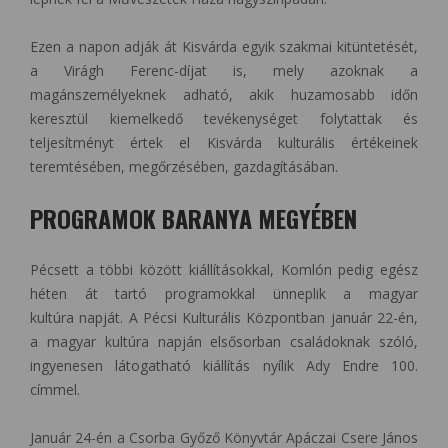
Ezen a napon adják át Kisvárda egyik szakmai kitüntetését,
a Virágh Ferenc-díjat is, mely azoknak a
magánszemélyeknek adható, akik huzamosabb időn
keresztül kiemelkedő tevékenységet folytattak és
teljesítményt értek el Kisvárda kulturális értékeinek
teremtésében, megőrzésében, gazdagításában.
PROGRAMOK BARANYA MEGYÉBEN
Pécsett a többi között kiállításokkal, Komlón pedig egész
héten át tartó programokkal ünneplik a magyar
kultúra napját. A Pécsi Kulturális Központban január 22-én,
a magyar kultúra napján elsősorban családoknak szóló,
ingyenesen látogatható kiállítás nyílik Ady Endre 100.
címmel.
Január 24-én a Csorba Győző Könyvtár Apáczai Csere János