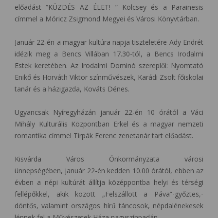
előadást “KÜZDÉS AZ ÉLET! ” Kölcsey és a Parainesis
címmel a Móricz Zsigmond Megyei és Városi Könyvtárban.
Január 22-én a magyar kultúra napja tiszteletére Ady Endrét
idézik meg a Bencs Villában 17.30-tól, a Bencs Irodalmi
Estek keretében. Az Irodalmi Dominó szereplői: Nyomtató
Enikő és Horváth Viktor színművészek, Karádi Zsolt főiskolai
tanár és a házigazda, Kováts Dénes.
Ugyancsak Nyíregyházán január 22-én 10 órától a Váci
Mihály Kulturális Központban Erkel és a magyar nemzeti
romantika címmel Tirpák Ferenc zenetanár tart előadást.
Kisvárda Város Önkormányzata városi
ünnepségében, január 22-én kedden 10.00 órától, ebben az
évben a népi kultúrát állítja középpontba helyi és térségi
fellépőkkel, akik között „Felszállott a Páva”-győztes,-
döntős, valamint országos hírű táncosok, népdalénekesek
lépnek fel a Művészetek Háza nagyszínpadán.