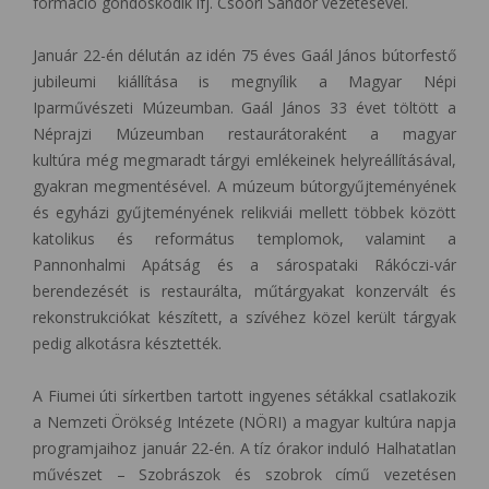
formáció gondoskodik ifj. Csoóri Sándor vezetésével.
Január 22-én délután az idén 75 éves Gaál János bútorfestő
jubileumi kiállítása is megnyílik a Magyar Népi
Iparművészeti Múzeumban. Gaál János 33 évet töltött a
Néprajzi Múzeumban restaurátoraként a magyar
kultúra még megmaradt tárgyi emlékeinek helyreállításával,
gyakran megmentésével. A múzeum bútorgyűjteményének
és egyházi gyűjteményének relikviái mellett többek között
katolikus és református templomok, valamint a
Pannonhalmi Apátság és a sárospataki Rákóczi-vár
berendezését is restaurálta, műtárgyakat konzervált és
rekonstrukciókat készített, a szívéhez közel került tárgyak
pedig alkotásra késztették.
A Fiumei úti sírkertben tartott ingyenes sétákkal csatlakozik
a Nemzeti Örökség Intézete (NÖRI) a magyar kultúra napja
programjaihoz január 22-én. A tíz órakor induló Halhatatlan
művészet – Szobrászok és szobrok című vezetésen