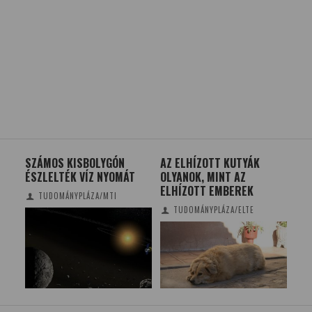
ZFAJ
SZÁMOS KISBOLYGÓN
AZ ELHÍZOTT KUTYÁK
AZ 
ÉSZLELTÉK VÍZ NYOMÁT
OLYANOK, MINT AZ
MOB
ELHÍZOTT EMBEREK
SZ
TUDOMÁNYPLÁZA/MTI
TÖ
TUDOMÁNYPLÁZA/ELTE