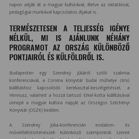
napon adják át a magyar kultúrával, illetve az oktatással,
pedagógiai munkával kapcsolatos díjakat is.
TERMÉSZETESEN A TELJESSÉG IGÉNYE
NÉLKÜL, MI IS AJÁNLUNK NÉHÁNY
PROGRAMOT AZ ORSZÁG KÜLÖNBÖZŐ
PONTJAIRÓL ÉS KÜLFÖLDRŐL IS.
Budapesten egy Szendrey Júliáról szóló szakmai
konferenciával, a Corvina könyvtár budai műhelye című
kiállításhoz kapcsolódó kerekasztal-beszélgetéssel, a
Himnusz, valamint a hozzá tartozó Erkel-kotta kiállításával
ünnepli a magyar kultúra napját az Országos Széchényi
Könyvtár (OSZK) kedden.
A Szendrey Júlia-konferencián irodalom- és
művelődéstörténészek különböző szempontok szerint