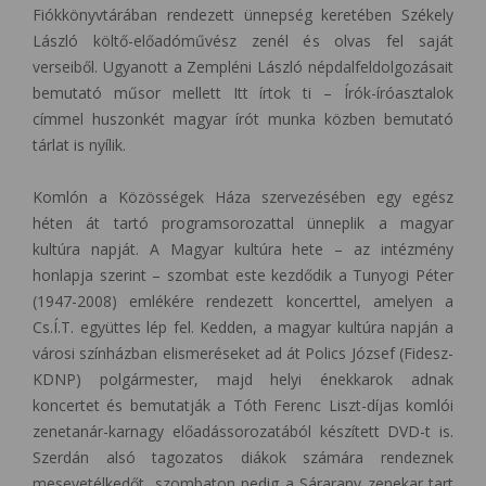
Fiókkönyvtárában rendezett ünnepség keretében Székely
László költő-előadóművész zenél és olvas fel saját
verseiből. Ugyanott a Zempléni László népdalfeldolgozásait
bemutató műsor mellett Itt írtok ti – Írók-íróasztalok
címmel huszonkét magyar írót munka közben bemutató
tárlat is nyílik.
Komlón a Közösségek Háza szervezésében egy egész
héten át tartó programsorozattal ünneplik a magyar
kultúra napját. A Magyar kultúra hete – az intézmény
honlapja szerint – szombat este kezdődik a Tunyogi Péter
(1947-2008) emlékére rendezett koncerttel, amelyen a
Cs.Í.T. együttes lép fel. Kedden, a magyar kultúra napján a
városi színházban elismeréseket ad át Polics József (Fidesz-
KDNP) polgármester, majd helyi énekkarok adnak
koncertet és bemutatják a Tóth Ferenc Liszt-díjas komlói
zenetanár-karnagy előadássorozatából készített DVD-t is.
Szerdán alsó tagozatos diákok számára rendeznek
mesevetélkedőt, szombaton pedig a Sárarany zenekar tart