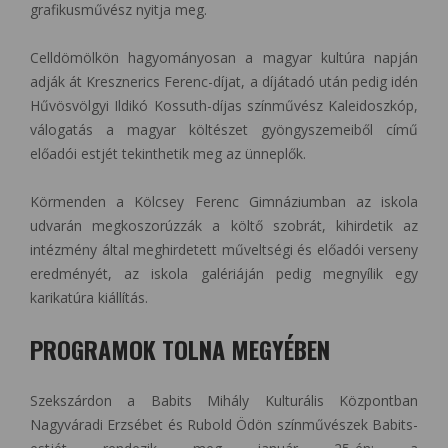
grafikusművész nyitja meg.
Celldömölkön hagyományosan a magyar kultúra napján
adják át Kresznerics Ferenc-díjat, a díjátadó után pedig idén
Hűvösvölgyi Ildikó Kossuth-díjas színművész Kaleidoszkóp,
válogatás a magyar költészet gyöngyszemeiből című
előadói estjét tekinthetik meg az ünneplők.
Körmenden a Kölcsey Ferenc Gimnáziumban az iskola
udvarán megkoszorúzzák a költő szobrát, kihirdetik az
intézmény által meghirdetett műveltségi és előadói verseny
eredményét, az iskola galériáján pedig megnyílik egy
karikatúra kiállítás.
PROGRAMOK TOLNA MEGYÉBEN
Szekszárdon a Babits Mihály Kulturális Központban
Nagyváradi Erzsébet és Rubold Ödön színművészek Babits-