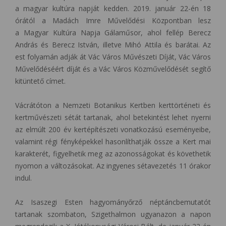
a magyar kultúra napját kedden. 2019. január 22-én 18
órától a Madách Imre Művelődési Központban lesz
a Magyar Kultúra Napja Gálaműsor, ahol fellép Berecz
András és Berecz István, illetve Mihó Attila és barátai. Az
est folyamán adják át Vác Város Művészeti Díját, Vác Város
Művelődéséért díját és a Vác Város Közművelődését segítő
kitüntető címet.
Vácrátóton a Nemzeti Botanikus Kertben kerttörténeti és
kertművészeti sétát tartanak, ahol betekintést lehet nyerni
az elmúlt 200 év kertépítészeti vonatkozású eseményeibe,
valamint régi fényképekkel hasonlíthatják össze a Kert mai
karakterét, figyelhetik meg az azonosságokat és követhetik
nyomon a változásokat. Az ingyenes sétavezetés 11 órakor
indul.
Az Isaszegi Esten hagyományőrző néptáncbemutatót
tartanak szombaton, Szigethalmon ugyanazon a napon