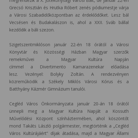
megrendezik a X. Jótékonysági Városi Bált, de január 22-én
Grecsó Krisztián és Hrutka Róbert zenés pódiumestje várja
a Városi Szabadidőközpontban az érdeklődőket. Lesz bál
Vecsésen és Budakalászon is, ahol a XXII. Sváb bállal
kezdődik a báli szezon.
Szigetszentmiklóson január 22-én 18 órától a Városi
Könyvtár és Közösségi Házban Magyar szerzők
remekművei a Magyar Kultúra Napján
címmel a Divertimento Kamarazenekar előadása
lesz. Vezényel: Bolyky Zoltán. A rendezvényen
közreműködik a Székely Miklós Városi Kórus és a
Batthyány Kázmér Gimnázium tanulói.
Cegléd Város Önkormányzata január 20-án 18 órától
ünnepli meg a Magyar Kultúra Napját a Kossuth
Művelődési Központ színháztermében, ahol köszöntőt
mond Takáts László polgármester, megtörténik a „Cegléd
Város Kultúrájáért” díjak átadása, majd a Magyar Állami