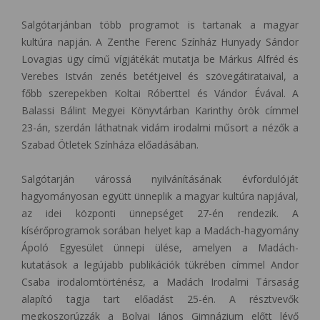
Salgótarjánban több programot is tartanak a magyar
kultúra napján. A Zenthe Ferenc Színház Hunyady Sándor
Lovagias ügy című vígjátékát mutatja be Márkus Alfréd és
Verebes István zenés betétjeivel és szövegátirataival, a
főbb szerepekben Koltai Róberttel és Vándor Évával. A
Balassi Bálint Megyei Könyvtárban Karinthy örök címmel
23-án, szerdán láthatnak vidám irodalmi műsort a nézők a
Szabad Ötletek Színháza előadásában.
Salgótarján várossá nyilvánításának évfordulóját
hagyományosan együtt ünneplik a magyar kultúra napjával,
az idei központi ünnepséget 27-én rendezik. A
kísérőprogramok sorában helyet kap a Madách-hagyomány
Ápoló Egyesület ünnepi ülése, amelyen a Madách-
kutatások a legújabb publikációk tükrében címmel Andor
Csaba irodalomtörténész, a Madách Irodalmi Társaság
alapító tagja tart előadást 25-én. A résztvevők
megkoszorúzzák a Bolyai János Gimnázium előtt lévő