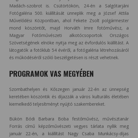
Madách-szobrot is. Csütörtökön, 24-én a Salgótarjáni
Fotógaléria 500. kiállítását ünneplik meg a József Attila
Művelődési Központban, ahol Fekete Zsolt polgármester
mond köszöntőt, majd Horváth Imre fotóművész, a
Magyar Fotóművészeti alkotócsoportok Országos
Szövetségének elnöke nyitja meg az évfordulós kiállítást. A
látogatók a fotóklub 54 évéről, a fotógaléria létrehozásáról
és működéséről szóló beszélgetésen is részt vehetnek.
PROGRAMOK VAS MEGYÉBEN
Szombathelyen és Kőszegen január 22-én az ünnepség
keretében köszöntik és díjazzák a város kulturális életében
kiemelkedő teljesítményt nyújtó szakembereket.
Bükön Bódi Barbara Boba festőművész, művésztanár
Forrás című képzőművészeti vegyes tárlata nyílik meg
január 22-én, a kiállítást Nagy Csaba Munkácsy-díjas