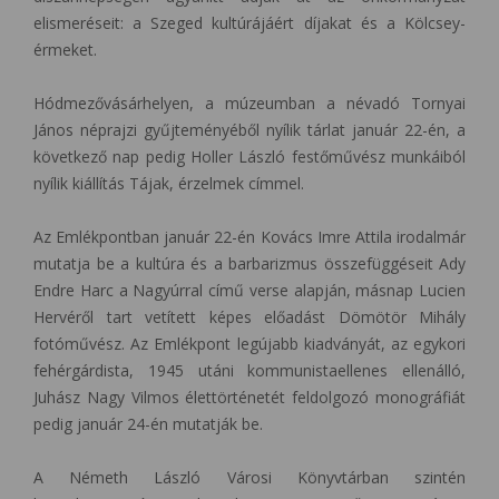
elismeréseit: a Szeged kultúrájáért díjakat és a Kölcsey-
érmeket.
Hódmezővásárhelyen, a múzeumban a névadó Tornyai
János néprajzi gyűjteményéből nyílik tárlat január 22-én, a
következő nap pedig Holler László festőművész munkáiból
nyílik kiállítás Tájak, érzelmek címmel.
Az Emlékpontban január 22-én Kovács Imre Attila irodalmár
mutatja be a kultúra és a barbarizmus összefüggéseit Ady
Endre Harc a Nagyúrral című verse alapján, másnap Lucien
Hervéről tart vetített képes előadást Dömötör Mihály
fotóművész. Az Emlékpont legújabb kiadványát, az egykori
fehérgárdista, 1945 utáni kommunistaellenes ellenálló,
Juhász Nagy Vilmos élettörténetét feldolgozó monográfiát
pedig január 24-én mutatják be.
A Németh László Városi Könyvtárban szintén