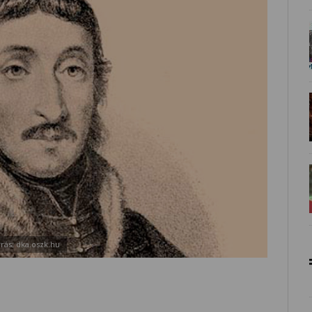
rás: dka.oszk.hu