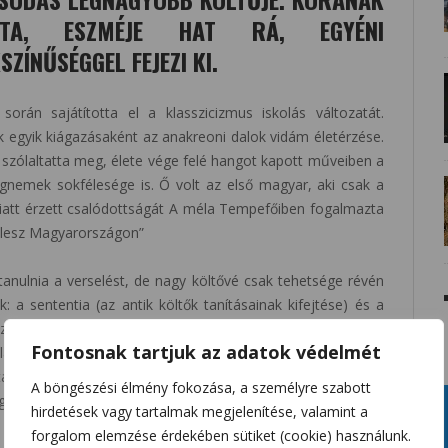
ATA, ESZMÉJE HAT RÁ, EGYÉNI
ZÍNŰSÉGGEL FEJEZI KI.
orán sajátította el a klasszicizmus iskolás változatát.
k egyik kiágazásaként az anakreoni dalok vidám életérzése.
t szólaltatta meg, élete vége felé hangot kapott műveiben a
gnemek sokfélesége is. Ő volt az első magyar, aki csak a
Emiatt érzett csalódottságát A méla Tempefőiben fogalmazta
á lesz Magyarországon”
anulnia a verselést, de nagy költővé csak tehetsége révén
k: a sententia (az antik költők tanításainak kifejtése) és a
ználta fel, így alakult ki nagy filozófiai lírája az 1790-es
Fontosnak tartjuk az adatok védelmét
lágosodás legfőbb gondolatait szólaltatta meg. Ebben a
ancinápoly és Az estve, amely a felvilágosodás két fő
A böngészési élmény fokozása, a személyre szabott
 egyházellenességét, racionalizmusát visszhangozza.
hirdetések vagy tartalmak megjelenítése, valamint a
forgalom elemzése érdekében sütiket (cookie) használunk.