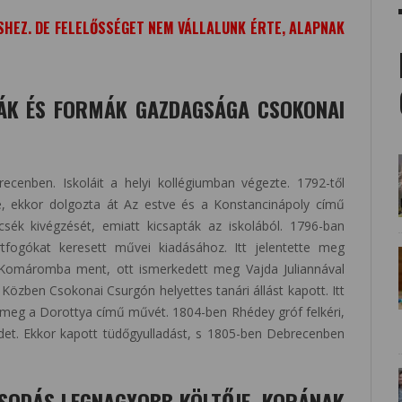
SHEZ. DE FELELŐSSÉGET NEM VÁLLALUNK ÉRTE, ALAPNAK
MÁK ÉS FORMÁK GAZDAGSÁGA CSOKONAI
ecenben. Iskoláit a helyi kollégiumban végezte. 1792-től
vé, ekkor dolgozta át Az estve és a Konstancinápoly című
sék kivégzését, emiatt kicsapták az iskolából. 1796-ban
fogókat keresett művei kiadásához. Itt jelentette meg
 Komáromba ment, ott ismerkedett meg Vajda Juliannával
. Közben Csokonai Csurgón helyettes tanári állást kapott. Itt
ta meg a Dorottya című művét. 1804-ben Rhédey gróf felkéri,
t. Ekkor kapott tüdőgyulladást, s 1805-ben Debrecenben
SODÁS LEGNAGYOBB KÖLTŐJE. KORÁNAK