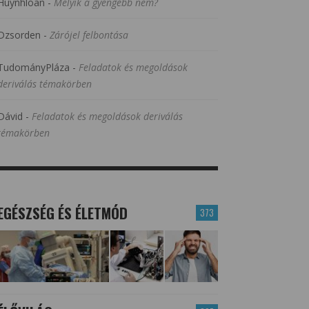
Huynhloan
-
Melyik a gyengébb nem?
Dzsorden
-
Zárójel felbontása
TudományPláza
-
Feladatok és megoldások
deriválás témakörben
Dávid
-
Feladatok és megoldások deriválás
témakörben
EGÉSZSÉG ÉS ÉLETMÓD
373