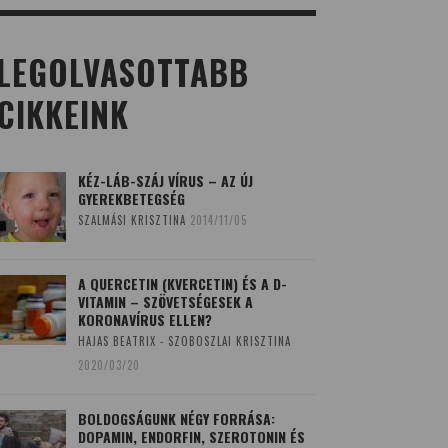
LEGOLVASOTTABB
CIKKEINK
KÉZ-LÁB-SZÁJ VÍRUS – AZ ÚJ
GYEREKBETEGSÉG
SZALMÁSI KRISZTINA
2014/11/05
A QUERCETIN (KVERCETIN) ÉS A D-
VITAMIN – SZÖVETSÉGESEK A
KORONAVÍRUS ELLEN?
HAJAS BEATRIX - SZOBOSZLAI KRISZTINA
2020/03/20
BOLDOGSÁGUNK NÉGY FORRÁSA:
DOPAMIN, ENDORFIN, SZEROTONIN ÉS