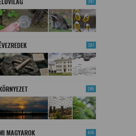
ÉLŐVILÁG
297
ÉVEZREDEK
207
KÖRNYEZET
245
MI MAGYAROK
426