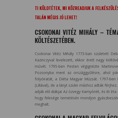
TI KÜLDTÉTEK, MI KÖZREADJUK A FELKÉSZÜLÉ
TALÁN MÉGIS JÓ LEHET!
CSOKONAI VITÉZ MIHÁLY – TÉ
KÖLTÉSZETÉBEN.
Csokonai Vitéz Mihály 1773-ban született Debr
Kazinczyval levelezett, ekkor érett nagy költő
művét. 1795-ben Pesten végignézte Martinovic
Pozsonyba ment az országgyűlésre, ahol párt
folyóiratát, a Diéta Magyar Múzsát. 1797-ben
(Lillával), de a lányt szülei máshoz adták férjhez
adják elő diákjai Az özvegy Karnyónét, és itt ír
hogy felesége temetésén mondjon gyászbeszéde
meghalt.
CSOKONAI A MAGYAR FELVILÁGO