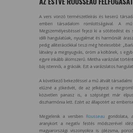
AZ ESTVE ROUSSEAU FELFOGÁSÁT
A vers vonzó természetleírás és keserű társada
emberi társadalom romlottságával. A mű 
Megszemélyesítéssel fejezi ki a sötétedést és 
idilli hangulatúak, nyugalmat és harmóniát árasz
pedig alliterációkkal teszi még hitelesebbé: „Ba
látvány a megnyugvás, öröm a költőnek, s egyben
egyre inkább álomszerű. Mintha varázslat történt
báj istennői, a gráciák. Ezt a varázslatos hangula
A következő bekezdéssel a mű átvált társadalmi kr
elűzné a jókedvét, de az jelképezi a megromlot
közvetlen panasz is, a szépséget már elpu
diszharmónia lett. Ezért az állapotért az emberisé
Megjelenik a versben
Rousseau
gondolata, a
aranykort a negatív festés módszerével idézi
magyarországi viszonyokra is (dézsma, porció