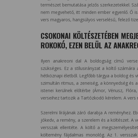
természet bemutatása jelzős szerkezetekkel. S
nem megvehető, itt minden ember egyenlő. Ő is 
vers magyaros, hangsúlyos verselésű, felező tize
CSOKONAI KÖLTÉSZETÉBEN MEGJ
ROKOKÓ, EZEN BELÜL AZ ANAKRE
Ilyen anakreoni dal A boldogság című verse
szükséges. Ez a stílusirányzat a költő számára
hétköznapi életből. Legfőbb tárgya a boldog és v
szimultán ritmus, a zeneiség, a könnyedség és a 
istenei kerülnek előtérbe (Ámor, Vénusz, Flóra
verseihez tartozik a Tartózkodó kérelem. A vers
Szerelmi lírájának záró darabja A reményhez. Ebb
jókedv, a remény, a szerelem és a költészet. A ver
versszak ellentéte. A költő a megszemélyesíte
költemény fájdalmas monológ. Az 1. verssza