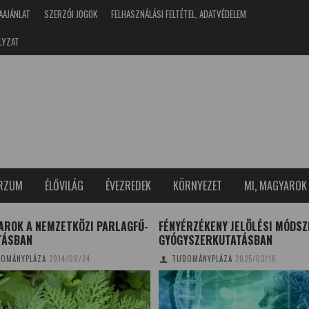
AAJÁNLAT
SZERZŐI JOGOK
FELHASZNÁLÁSI FELTÉTEL, ADATVÉDELEM
LYZAT
ERZUM
ÉLŐVILÁG
ÉVEZREDEK
KÖRNYEZET
MI, MAGYAROK
RZÉKENY JELÖLÉSI MÓDSZER A
PROBLÉMÁS INTERNETHASZNÁL
YSZERKUTATÁSBAN
TUDOMÁNYPLÁZA
2024/05/16
OMÁNYPLÁZA
2025/03/16