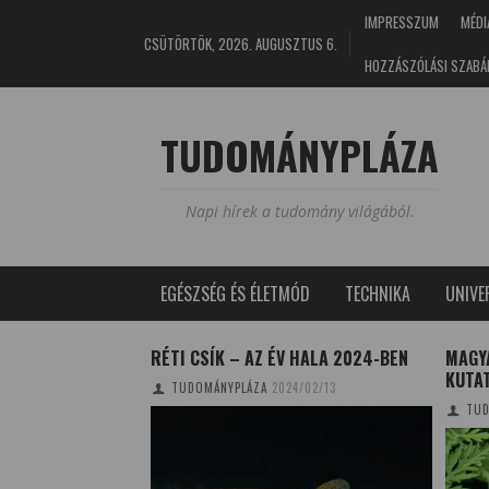
IMPRESSZUM
MÉDI
CSÜTÖRTÖK, 2026. AUGUSZTUS 6.
HOZZÁSZÓLÁSI SZABÁ
TUDOMÁNYPLÁZA
Napi hírek a tudomány világából.
EGÉSZSÉG ÉS ÉLETMÓD
TECHNIKA
UNIV
 HALA 2024-BEN
MAGYAROK A NEMZETKÖZI PARLAGFŰ-
FÉNYÉ
KUTATÁSBAN
GYÓG
4/02/13
TUDOMÁNYPLÁZA
2014/08/24
TUD