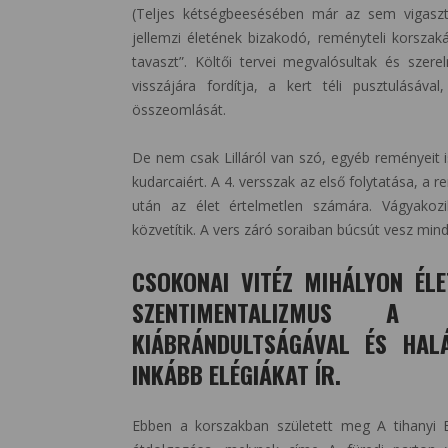
(Teljes kétségbeesésében már az sem vigaszta
jellemzi életének bizakodó, reményteli korszak
tavaszt”. Költői tervei megvalósultak és szere
visszájára fordítja, a kert téli pusztulásáva
összeomlását.
De nem csak Lilláról van szó, egyéb reményeit i
kudarcaiért. A 4. versszak az első folytatása, a 
után az élet értelmetlen számára. Vágyakoz
közvetítik. A vers záró soraiban búcsút vesz mind
CSOKONAI VITÉZ MIHÁLYON ÉLE
SZENTIMENTALIZMUS A
KIÁBRÁNDULTSÁGÁVAL ÉS HALÁ
INKÁBB ELÉGIÁKAT ÍR.
Ebben a korszakban született meg A tihanyi