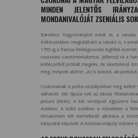
MINDEN JELENTŐS IRÁNYZ
MONDANIVALÓJÁT ZSENIÁLIS SOKS
Barokkos hagyományból indult el, a tanulás s
Költészetében megtalálható a rokokó is, s enne
1795-ig a francia felvilágosodás legfőbb eszméi
rousseaui szentimentalizmus. Jellemző rá a han
költészetből próbált megélni, de sikertelenül. 
meg, melynek alcíme: „Az is bolond, aki poétáv
Csokonainak a poéta-osztályokban meg kellett t
válhatott. Két típusa volt az iskolai feladatokna
pictura (leírás). A két verstípust egyszerre has
években. A költő ezekben a művekben a felvi
témakörben két kiemelkedő alkotása a Konst
irányzatát képviseli. A Konstancinápoly Voltaire