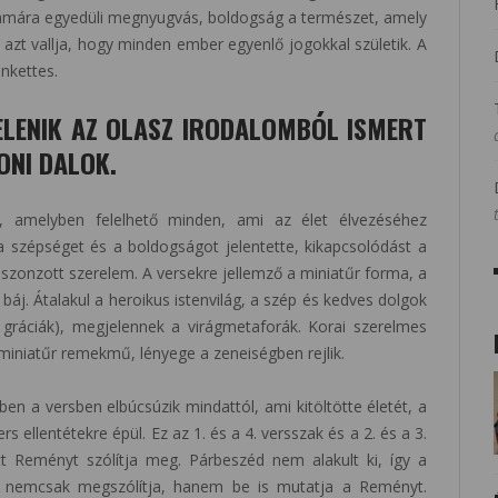
zámára egyedüli megnyugvás, boldogság a természet, amely
azt vallja, hogy minden ember egyenlő jogokkal születik. A
nkettes.
ELENIK AZ OLASZ IRODALOMBÓL ISMERT
ONI DALOK.
, amelyben felelhető minden, ami az élet élvezéséhez
 a szépséget és a boldogságot jelentette, kikapcsolódást a
iszonzott szerelem. A versekre jellemző a miniatűr forma, a
báj. Átalakul a heroikus istenvilág, a szép és kedves dolgok
, gráciák), megjelennek a virágmetaforák. Korai szerelmes
 miniatűr remekmű, lényege a zeneiségben rejlik.
en a versben elbúcsúzik mindattól, ami kitöltötte életét, a
s ellentétekre épül. Ez az 1. és a 4. versszak és a 2. és a 3.
tt Reményt szólítja meg. Párbeszéd nem alakult ki, így a
k nemcsak megszólítja, hanem be is mutatja a Reményt.