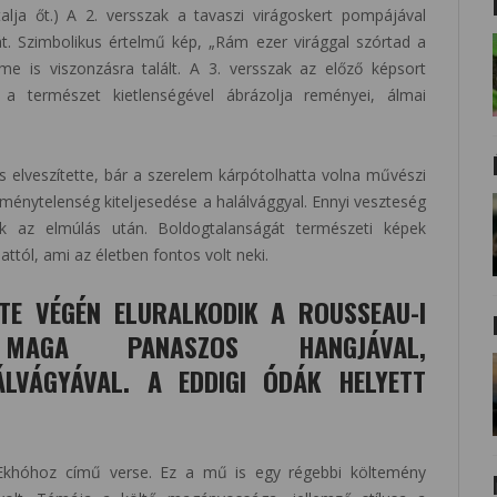
lja őt.) A 2. versszak a tavaszi virágoskert pompájával
át. Szimbolikus értelmű kép, „Rám ezer virággal szórtad a
lme is viszonzásra talált. A 3. versszak az előző képsort
l, a természet kietlenségével ábrázolja reményei, álmai
s elveszítette, bár a szerelem kárpótolhatta volna művészi
reménytelenség kiteljesedése a halálvággyal. Ennyi veszteség
ik az elmúlás után. Boldogtalanságát természeti képek
attól, ami az életben fontos volt neki.
TE VÉGÉN ELURALKODIK A ROUSSEAU-I
 MAGA PANASZOS HANGJÁVAL,
LVÁGYÁVAL. A EDDIGI ÓDÁK HELYETT
 Ekhóhoz című verse. Ez a mű is egy régebbi költemény