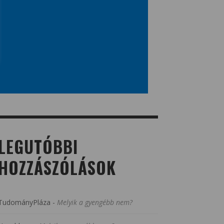
LEGUTÓBBI
HOZZÁSZÓLÁSOK
TudományPláza
-
Melyik a gyengébb nem?