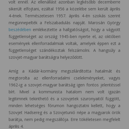
volt ennél. Az ellenállást azonban legkésőbb decemberre
sikerült elfojtani, ezáltal 1956 a közelébe sem került április
4-ének. Természetesen 1957. április 4-én szokás szerint
megünnepelték a Felszabadulás napját. Marosán György
beszédében
emlékeztette a hallgatóságot, hogy a vágyott
függetlenséget az ország 1945-ben nyerte el, az októberi
események ellenforradalmiak voltak, amelyek éppen ezt a
függetlenséget szándékoztak felszámolni. A hangsúly a
szovjet-magyar barátságra helyeződött.
Amíg a Kádár-kormány megszilárdította hatalmát és
megtorolta az ellenforradalmi cselekményeket, vagyis
1962-ig a szovjet-magyar barátság igen fontos jelentéssel
bírt. Mivel a kommunista hatalom nem volt igazán
legitimnek tekinthető és a szovjetek szuronyaitól függött,
minden lehetséges fórumon hangoztatni kellett, hogy a
Szovjet Hadsereg és a Szovjetunió népe a magyarok örök
barátja, nem pedig megszállója. Erre tökéletesen megfelelt
április 4.