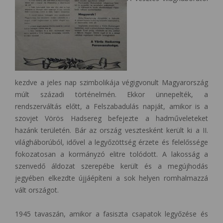
kezdve a jeles nap szimbolikája végigvonult Magyarország
múlt századi történelmén. Ekkor ünnepelték, a
rendszerváltás előtt, a Felszabadulás napját, amikor is a
szovjet Vörös Hadsereg befejezte a hadműveleteket
hazánk területén. Bár az ország vesztesként került ki a II.
világháborúból, idővel a legyőzöttség érzete és felelőssége
fokozatosan a kormányzó elitre tolódott. A lakosság a
szenvedő áldozat szerepébe került és a megújhodás
jegyében elkezdte újjáépíteni a sok helyen romhalmazzá
vált országot.
1945 tavaszán, amikor a fasiszta csapatok legyőzése és