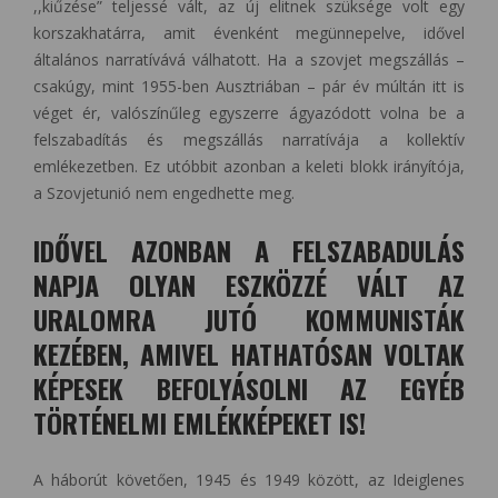
,,kiűzése” teljessé vált, az új elitnek szüksége volt egy
korszakhatárra, amit évenként megünnepelve, idővel
általános narratívává válhatott. Ha a szovjet megszállás –
csakúgy, mint 1955-ben Ausztriában – pár év múltán itt is
véget ér, valószínűleg egyszerre ágyazódott volna be a
felszabadítás és megszállás narratívája a kollektív
emlékezetben. Ez utóbbit azonban a keleti blokk irányítója,
a Szovjetunió nem engedhette meg.
IDŐVEL AZONBAN A FELSZABADULÁS
NAPJA OLYAN ESZKÖZZÉ VÁLT AZ
URALOMRA JUTÓ KOMMUNISTÁK
KEZÉBEN, AMIVEL HATHATÓSAN VOLTAK
KÉPESEK BEFOLYÁSOLNI AZ EGYÉB
TÖRTÉNELMI EMLÉKKÉPEKET IS!
A háborút követően, 1945 és 1949 között, az Ideiglenes