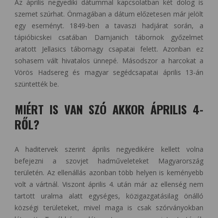
Az április negyediki dátummal kapcsolatban két dolog is
szemet szúrhat. Önmagában a dátum előzetesen már jelölt
egy eseményt. 1849-ben a tavaszi hadjárat során, a
tápióbicskei csatában Damjanich tábornok győzelmet
aratott Jellasics tábornagy csapatai felett. Azonban ez
sohasem vált hivatalos ünnepé. Másodszor a harcokat a
Vörös Hadsereg és magyar segédcsapatai április 13-án
szüntették be.
MIÉRT IS VAN SZÓ AKKOR ÁPRILIS 4-
RŐL?
A haditervek szerint április negyedikére kellett volna
befejezni a szovjet hadműveleteket Magyarország
területén. Az ellenállás azonban több helyen is keményebb
volt a vártnál. Viszont április 4. után már az ellenség nem
tartott uralma alatt egységes, közigazgatásilag önálló
községi területeket, mivel maga is csak szórványokban