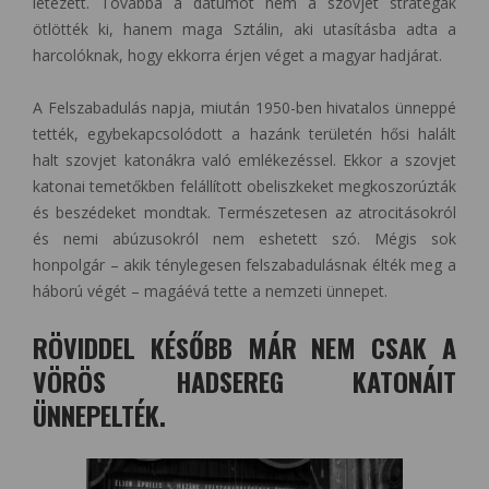
létezett. Továbbá a dátumot nem a szovjet stratégák
ötlötték ki, hanem maga Sztálin, aki utasításba adta a
harcolóknak, hogy ekkorra érjen véget a magyar hadjárat.
A Felszabadulás napja, miután 1950-ben hivatalos ünneppé
tették, egybekapcsolódott a hazánk területén hősi halált
halt szovjet katonákra való emlékezéssel. Ekkor a szovjet
katonai temetőkben felállított obeliszkeket megkoszorúzták
és beszédeket mondtak. Természetesen az atrocitásokról
és nemi abúzusokról nem eshetett szó. Mégis sok
honpolgár – akik ténylegesen felszabadulásnak élték meg a
háború végét – magáévá tette a nemzeti ünnepet.
RÖVIDDEL KÉSŐBB MÁR NEM CSAK A
VÖRÖS HADSEREG KATONÁIT
ÜNNEPELTÉK.