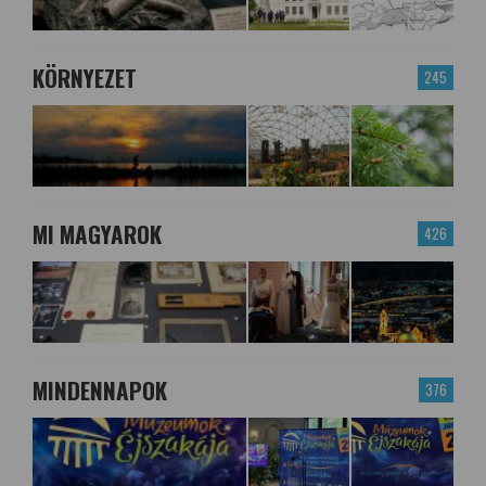
KÖRNYEZET
245
MI MAGYAROK
426
MINDENNAPOK
376