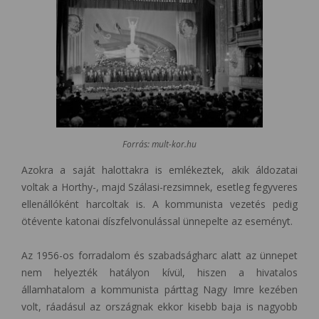
Forrás: mult-kor.hu
Azokra a saját halottakra is emlékeztek, akik áldozatai
voltak a Horthy-, majd Szálasi-rezsimnek, esetleg fegyveres
ellenállóként harcoltak is. A kommunista vezetés pedig
ötévente katonai díszfelvonulással ünnepelte az eseményt.
Az 1956-os forradalom és szabadságharc alatt az ünnepet
nem helyezték hatályon kívül, hiszen a hivatalos
államhatalom a kommunista párttag Nagy Imre kezében
volt, ráadásul az országnak ekkor kisebb baja is nagyobb