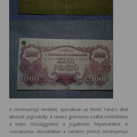
A törvényerejű rendelet, speciálisan az Elnöki Tanács által
alkotott jogszabály. A tanács grémiuma ezáltal mellőzhette
a teljes Országgyűlést a jogalkotás folyamatából. A
szocializmus időszakában a hatalom jórészt törvényerejű