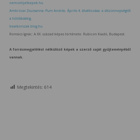
nemzetijelkepek.hu
Ambrózai Zsuzsanna- Pum András: Április 4. átváltozása: a díszünnepségtől
a hűtőládákig.
beatkorszak.blog.hu
Romsics Ignác: A XX. század képes története. Rubicon Kiadó, Budapest.
A forrásmegjelölést nélkülöző képek a szerző saját gyűjteményéből
vannak.
Megtekintés:
614