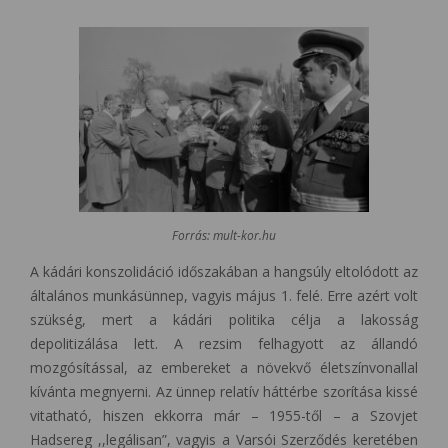
Forrás: mult-kor.hu
A kádári konszolidáció időszakában a hangsúly eltolódott az
általános munkásünnep, vagyis május 1. felé. Erre azért volt
szükség, mert a kádári politika célja a lakosság
depolitizálása lett. A rezsim felhagyott az állandó
mozgósítással, az embereket a növekvő életszínvonallal
kívánta megnyerni. Az ünnep relatív háttérbe szorítása kissé
vitatható, hiszen ekkorra már – 1955-től – a Szovjet
Hadsereg ,,legálisan”, vagyis a Varsói Szerződés keretében