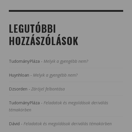
LEGUTÓBBI
HOZZÁSZÓLÁSOK
TudományPláza
-
Melyik a gyengébb nem?
Huynhloan
-
Melyik a gyengébb nem?
Dzsorden
-
Zárójel felbontása
TudományPláza
-
Feladatok és megoldások deriválás
témakörben
Dávid
-
Feladatok és megoldások deriválás témakörben