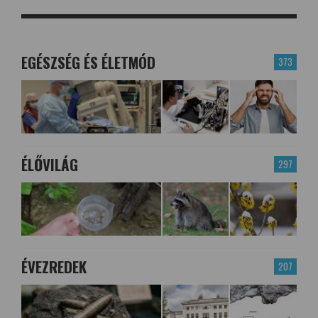
EGÉSZSÉG ÉS ÉLETMÓD
373
ÉLŐVILÁG
297
ÉVEZREDEK
207