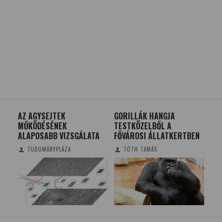
AZ AGYSEJTEK
GORILLÁK HANGJA
HO
ATI
MŰKÖDÉSÉNEK
TESTKÖZELBŐL A
DÖ
ALAPOSABB VIZSGÁLATA
FŐVÁROSI ÁLLATKERTBEN
TE
TUDOMÁNYPLÁZA
TÓTH TAMÁS