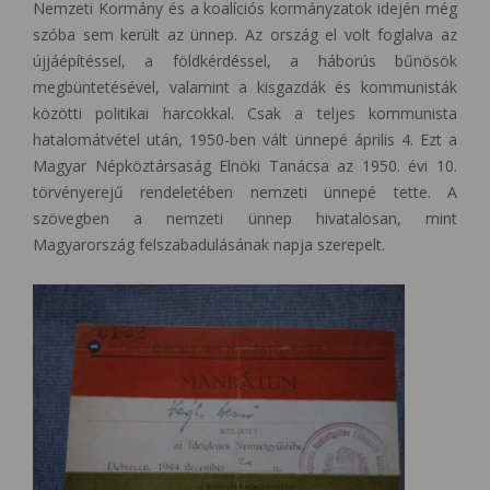
Nemzeti Kormány és a koalíciós kormányzatok idején még
szóba sem került az ünnep. Az ország el volt foglalva az
újjáépítéssel, a földkérdéssel, a háborús bűnösök
megbüntetésével, valamint a kisgazdák és kommunisták
közötti politikai harcokkal. Csak a teljes kommunista
hatalomátvétel után, 1950-ben vált ünnepé április 4. Ezt a
Magyar Népköztársaság Elnöki Tanácsa az 1950. évi 10.
törvényerejű rendeletében nemzeti ünnepé tette. A
szövegben a nemzeti ünnep hivatalosan, mint
Magyarország felszabadulásának napja szerepelt.