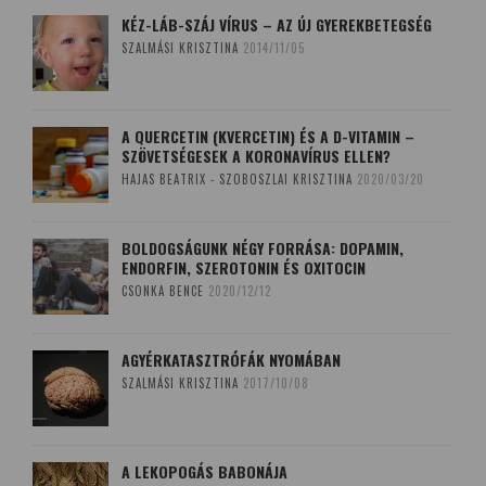
KÉZ-LÁB-SZÁJ VÍRUS – AZ ÚJ GYEREKBETEGSÉG
SZALMÁSI KRISZTINA
2014/11/05
A QUERCETIN (KVERCETIN) ÉS A D-VITAMIN –
SZÖVETSÉGESEK A KORONAVÍRUS ELLEN?
HAJAS BEATRIX - SZOBOSZLAI KRISZTINA
2020/03/20
BOLDOGSÁGUNK NÉGY FORRÁSA: DOPAMIN,
ENDORFIN, SZEROTONIN ÉS OXITOCIN
CSONKA BENCE
2020/12/12
AGYÉRKATASZTRÓFÁK NYOMÁBAN
SZALMÁSI KRISZTINA
2017/10/08
A LEKOPOGÁS BABONÁJA