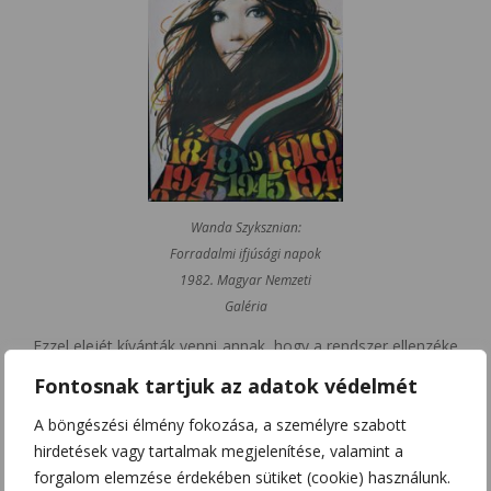
Wanda Szyksznian:
Forradalmi ifjúsági napok
1982. Magyar Nemzeti
Galéria
Ezzel elejét kívánták venni annak, hogy a rendszer ellenzéke
saját szimbolikus ünnepnapja körül gyülekezzen. Március
Fontosnak tartjuk az adatok védelmét
15. veszélyes lehetett annak ellenzéki töltete miatt, míg a
Tanácsköztársaság a proletárdiktatúra és vörös terror
A böngészési élmény fokozása, a személyre szabott
miatt nem volt akkorra már kívánatos. Az egységes tavaszi
hirdetések vagy tartalmak megjelenítése, valamint a
ünnepségsorozat három legyet ütött egy csapásra: elterelte
forgalom elemzése érdekében sütiket (cookie) használunk.