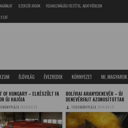
AAJÁNLAT
SZERZŐI JOGOK
FELHASZNÁLÁSI FELTÉTEL, ADATVÉDELEM
LYZAT
ERZUM
ÉLŐVILÁG
ÉVEZREDEK
KÖRNYEZET
MI, MAGYAROK
T OF HUNGARY – ELKÉSZÜLT FA
BOLÍVIAI ARANYDENEVÉR – ÚJ
R ÚJ HAJÓJA
DENEVÉRFAJT AZONOSÍTOTTAK
OMÁNYPLÁZA
2014/03/23
TUDOMÁNYPLÁZA
2014/08/31