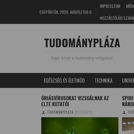
IMPRESSZUM
MÉDI
CSÜTÖRTÖK, 2026. AUGUSZTUS 6.
HOZZÁSZÓLÁSI SZABÁ
TUDOMÁNYPLÁZA
Napi hírek a tudomány világából.
EGÉSZSÉG ÉS ÉLETMÓD
TECHNIKA
UNIV
ETKÖZI
ÓRIÁSVÍRUSOKAT VIZSGÁLNAK AZ
SPIRI
FESZTIVÁL
ELTE KUTATÓI
NÁNDO
0/02/07
TUDOMÁNYPLÁZA
2017/03/12
TUD