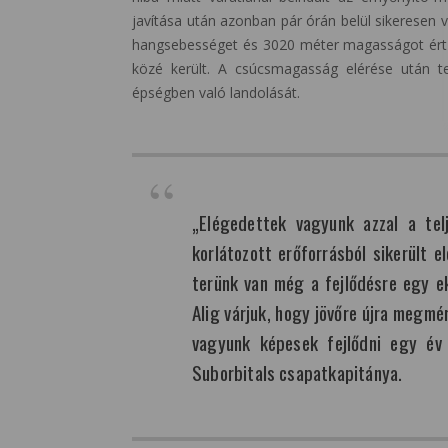
javítása után azonban pár órán belül sikeresen v
hangsebességet és 3020 méter magasságot ért el
közé került. A csúcsmagasság elérése után ter
épségben való landolását.
„Elégedettek vagyunk azzal a telj
korlátozott erőforrásból sikerült 
terünk van még a fejlődésre egy e
Alig várjuk, hogy jövőre újra megm
vagyunk képesek fejlődni egy é
Suborbitals csapatkapitánya.