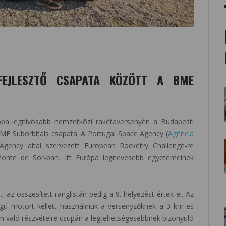
FEJLESZTŐ CSAPATA KÖZÖTT A BME
rópa legnívósabb nemzetközi rakétaversenyén a Budapesti
BME Suborbitals csapata. A Portugal Space Agency (
Agência
gency által szervezett European Rocketry Challenge-re
 Ponte de Sor-ban. Itt Európa legnevesebb egyetemeinek
, az összesített ranglistán pedig a 9. helyezést értek el. Az
yagú motort kellett használniuk a versenyzőknek a 3 km-es
 való részvételre csupán a legtehetségesebbnek bizonyuló