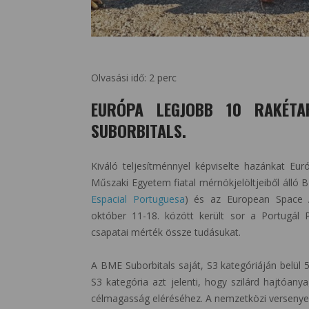
Olvasási idő:
2
perc
EURÓPA LEGJOBB 10 RAKÉTA
SUBORBITALS.
Kiváló teljesítménnyel képviselte hazánkat Eu
Műszaki Egyetem fiatal mérnökjelöltjeiből álló 
Espacial Portuguesa
) és az European Space A
október 11-18. között került sor a Portugál
csapatai mérték össze tudásukat.
A BME Suborbitals saját, S3 kategóriáján belül 5.
S3 kategória azt jelenti, hogy szilárd hajtóan
célmagasság eléréséhez. A nemzetközi versenyen