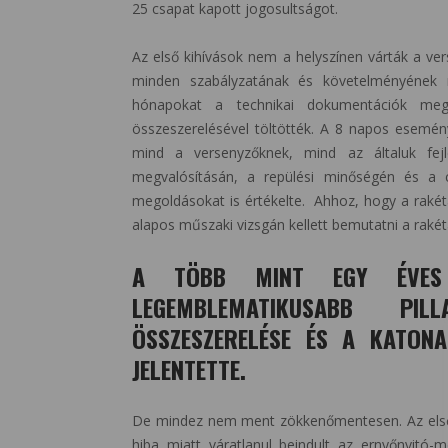
25 csapat kapott jogosultságot.
Az első kihívások nem a helyszínen várták a ve
minden szabályzatának és követelményének me
hónapokat a technikai dokumentációk mega
összeszerelésével töltötték. A 8 napos esemé
mind a versenyzőknek, mind az általuk fej
megvalósításán, a repülési minőségén és a c
megoldásokat is értékelte. Ahhoz, hogy a rakét
alapos műszaki vizsgán kellett bemutatni a raké
A TÖBB MINT EGY ÉVES 
LEGEMBLEMATIKUSABB PI
ÖSSZESZERELÉSE ÉS A KATONA
JELENTETTE.
De mindez nem ment zökkenőmentesen. Az első ös
hiba miatt váratlanul beindult az ernyőnyitó