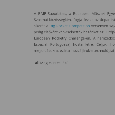
A BME Suborbitals, a Budapesti Műszaki Egyet
Szakmai közösségként fogja össze az űripar irán
sikerét a
Big Rocket Competition
versenyen saját
pedig elsőként képviselhették hazánkat az Euró
European Rocketry Challenge-en. A nemzetkö
Espacial Portuguesa) hozta létre. Céljuk, h
megoldásokra, ezáltal hozzájárulva technológiai 
Megtekintés:
340