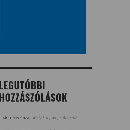
LEGUTÓBBI
HOZZÁSZÓLÁSOK
TudományPláza
-
Melyik a gyengébb nem?