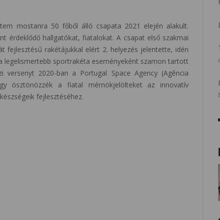
em mostanra 50 főből álló csapata 2021 elején alakult.
t érdeklődő hallgatókat, fiatalokat. A csapat első szakmai
 fejlesztésű rakétájukkal elért 2. helyezés jelentette, idén
pa legelismertebb sportrakéta eseményeként szamon tartott
zi versenyt 2020-ban a Portugal Space Agency (Agência
ogy ösztönözzék a fiatal mérnökjelölteket az innovatív
készségeik fejlesztéséhez.