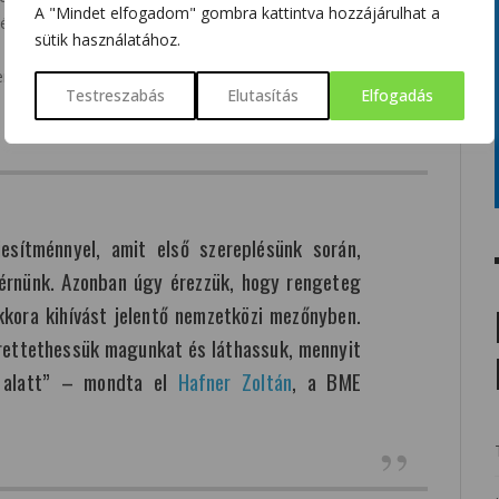
A "Mindet elfogadom" gombra kattintva hozzájárulhat a
égrehajtották a kilövést. A repülés során a rakéta átlépte a
sütik használatához.
, amellyel a 3 kilométeres kategória legpontosabb tagjai
vszerűen kinyílt az ejtőernyő, ezzel biztosítva a rakéta
Testreszabás
Elutasítás
Elfogadás
esítménnyel, amit első szereplésünk során,
elérnünk. Azonban úgy érezzük, hogy rengeteg
kkora kihívást jelentő nemzetközi mezőnyben.
érettethessük magunkat és láthassuk, mennyit
v alatt” – mondta el
Hafner Zoltán
, a BME