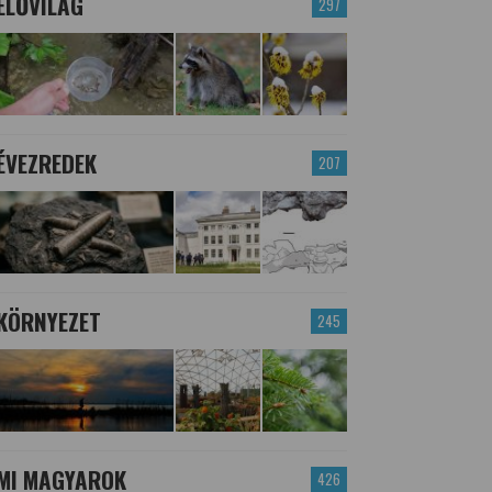
ÉLŐVILÁG
297
ÉVEZREDEK
207
KÖRNYEZET
245
MI MAGYAROK
426