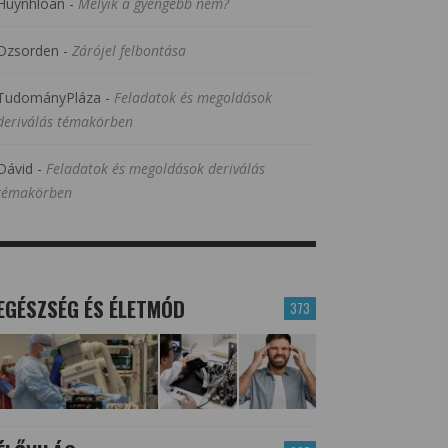
Huynhloan
-
Melyik a gyengébb nem?
Dzsorden
-
Zárójel felbontása
TudományPláza
-
Feladatok és megoldások
deriválás témakörben
Dávid
-
Feladatok és megoldások deriválás
témakörben
EGÉSZSÉG ÉS ÉLETMÓD
373