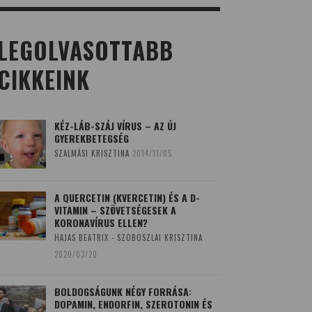
LEGOLVASOTTABB
CIKKEINK
KÉZ-LÁB-SZÁJ VÍRUS – AZ ÚJ
GYEREKBETEGSÉG
SZALMÁSI KRISZTINA
2014/11/05
A QUERCETIN (KVERCETIN) ÉS A D-
VITAMIN – SZÖVETSÉGESEK A
KORONAVÍRUS ELLEN?
HAJAS BEATRIX - SZOBOSZLAI KRISZTINA
2020/03/20
BOLDOGSÁGUNK NÉGY FORRÁSA:
DOPAMIN, ENDORFIN, SZEROTONIN ÉS