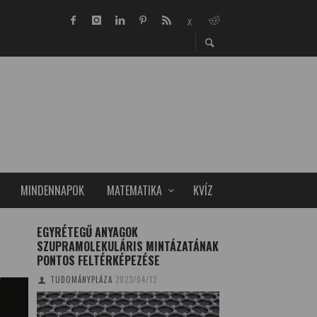
MINDENNAPOK
MATEMATIKA
KVÍZ
EGYRÉTEGŰ ANYAGOK
MAGYAR FILM KVÍZ
SZUPRAMOLEKULÁRIS MINTÁZATÁNAK
LÁTTAD MÁR MIND
PONTOS FELTÉRKÉPEZÉSE
TUDÁSOD!
TUDOMÁNYPLÁZA
2023/04/12
HORVÁTH BENJÁMIN