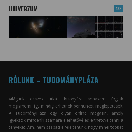
UNIVERZUM
138
RÓLUNK – TUDOMÁNYPLÁZA
Világunk összes titkát bizonyára sohasem fogjuk
megismerni, így mindig érhetnek bennünket meglepetések.
A
TudományPláza
egy olyan online magazin, amely
igyekszik mindenki számára elérhetővé és érthetővé tenni a
tényeket. Ám, nem szabad elfelejtenünk, hogy minél többet