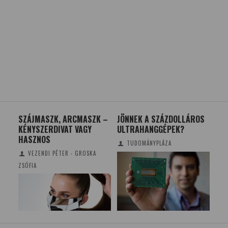
SZÁJMASZK, ARCMASZK –
JÖNNEK A SZÁZDOLLÁROS
185
KÉNYSZERDIVAT VAGY
ULTRAHANGGÉPEK?
MI
HASZNOS
LE
TUDOMÁNYPLÁZA
VEZENDI PÉTER - GROSKA
ZSÓFIA