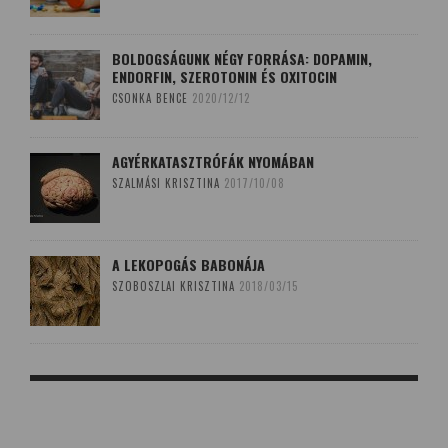
BOLDOGSÁGUNK NÉGY FORRÁSA: DOPAMIN,
ENDORFIN, SZEROTONIN ÉS OXITOCIN
CSONKA BENCE
2020/12/12
AGYÉRKATASZTRÓFÁK NYOMÁBAN
SZALMÁSI KRISZTINA
2017/10/08
A LEKOPOGÁS BABONÁJA
SZOBOSZLAI KRISZTINA
2018/03/15