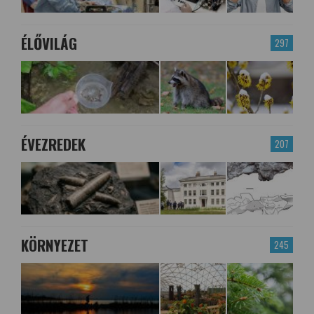
ÉLŐVILÁG
297
ÉVEZREDEK
207
KÖRNYEZET
245