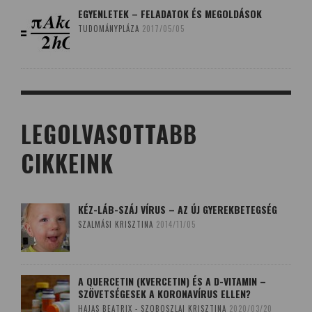
EGYENLETEK – FELADATOK ÉS MEGOLDÁSOK
TUDOMÁNYPLÁZA
2017/05/05
LEGOLVASOTTABB
CIKKEINK
KÉZ-LÁB-SZÁJ VÍRUS – AZ ÚJ GYEREKBETEGSÉG
SZALMÁSI KRISZTINA
2014/11/05
A QUERCETIN (KVERCETIN) ÉS A D-VITAMIN –
SZÖVETSÉGESEK A KORONAVÍRUS ELLEN?
HAJAS BEATRIX - SZOBOSZLAI KRISZTINA
2020/03/20