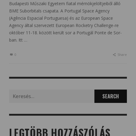
Budapesti Műszaki Egyetem fiatal mérnökjelöltjeiből álló
BME Suborbitals csapata. A Portugal Space Agency
(Agência Espacial Portuguesa) és az European Space
Agency által szervezett European Rocketry Challenge-re
október 11-18. között került sor a Portugál Ponte de Sor-
ban. Itt …
0
Share
Search
for:
LEGTÖBB HOZZÁSZÓLÁS