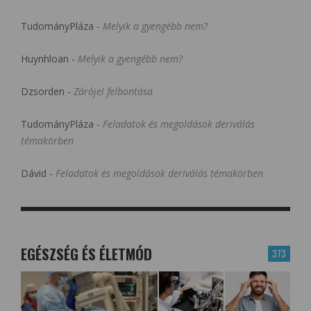
TudományPláza
-
Melyik a gyengébb nem?
Huynhloan
-
Melyik a gyengébb nem?
Dzsorden
-
Zárójel felbontása
TudományPláza
-
Feladatok és megoldások deriválás
témakörben
Dávid
-
Feladatok és megoldások deriválás témakörben
EGÉSZSÉG ÉS ÉLETMÓD
373