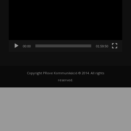
00:00
01:59:50
Copyright PRove Kommunikáció © 2014. All rights
reserved.