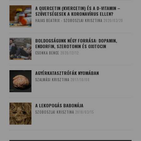
A QUERCETIN (KVERCETIN) ÉS A D-VITAMIN –
SZÖVETSÉGESEK A KORONAVÍRUS ELLEN?
HAJAS BEATRIX - SZOBOSZLAI KRISZTINA
2020/03/20
BOLDOGSÁGUNK NÉGY FORRÁSA: DOPAMIN,
ENDORFIN, SZEROTONIN ÉS OXITOCIN
CSONKA BENCE
2020/12/12
AGYÉRKATASZTRÓFÁK NYOMÁBAN
SZALMÁSI KRISZTINA
2017/10/08
A LEKOPOGÁS BABONÁJA
SZOBOSZLAI KRISZTINA
2018/03/15