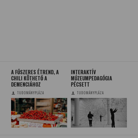
A FŰSZERES ÉTREND, A
INTERAKTÍV
OP
CHILI KÖTHETŐ A
MÚZEUMPEDAGÓGIA
GY
DEMENCIÁHOZ
PÉCSETT
IR
TUDOMÁNYPLÁZA
TUDOMÁNYPLÁZA