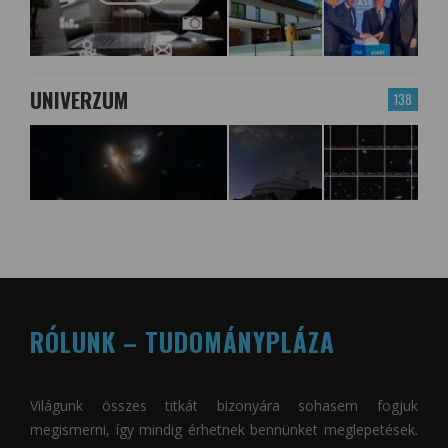
UNIVERZUM
138
RÓLUNK – TUDOMÁNYPLÁZA
Világunk összes titkát bizonyára sohasem fogjuk
megismerni, így mindig érhetnek bennünket meglepetések.