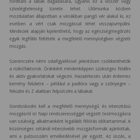
fordítani a lábak dagadására, ugyanis ez a visszér vagy
szívelégtelenség tünete lehet. Ülőmunka közben
mozdulatlan állapotban a vénákban pangó vér alakul ki, ez
esetben a vért csak mozgással lehet visszapumpálni.
Mindezek alapján kijelenthető, hogy az egészségmegőrzés
egyik legfőbb feltétele a megfelelő mennyiségben végzett
mozgás.
Szerencsére némi odafigyeléssel jelentősen csökkenthetők
a rizikófaktorok. Óránként mindenképpen szükséges felállni
és aktív gyakorlatokat végezni. Hazaérkezés után érdemes
kemény felületre – például a padlóra vagy a szőnyegre –
feküdni és Z alakban felpolcolni a lábakat.
Gondoskodni kell a megfelelő mennyiségű és intenzitású
mozgásról is! Napi rendszerességgel végzett testmozgásra
van szükség, alkalmanként legalább félórás időtartammal. A
közönséges sétánál intenzívebb mozgásformák ajánlottak,
ami a pulzusszám emelkedésével jár együtt. Az úszás, a