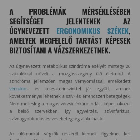
A PROBLÉMÁK MÉRSÉKLÉSÉBEN
SEGÍTSÉGET JELENTENEK AZ
ÚGYNEVEZETT
ERGONOMIKUS SZÉKEK
,
AMELYEK MEGFELELŐ TARTÁST KÉPESEK
BIZTOSÍTANI A VÁZSZERKEZETNEK.
Az úgynevezett metabolikus szindróma esélyét mintegy 26
százalékkal növeli a mozgásszegény ülő életmód. A
szindróma jellemzően magas vérnyomással, emelkedett
vércukor
– és koleszterinszinttel jár együtt, aminek
következményei lehetnek a szív- és érrendszeri betegségek.
Nem mellesleg a magas vérzsír érkárosodást képes okozni
a belső szervekben, így agyvérzés, szívinfarktus,
szívnagyobbodás és vesebetegség alakulhat ki.
Az ülőmunkát végzők részéről kiemelt figyelmet kell