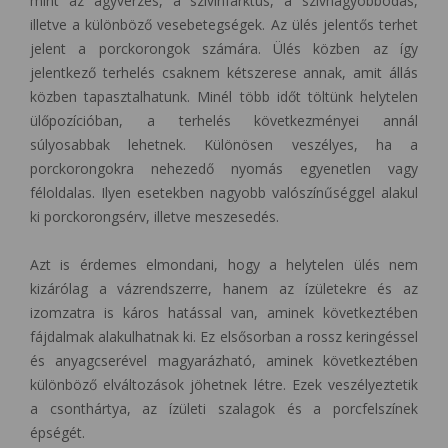
mint az agyvérzés, a szívinfarktus, a szívnagyobbodás,
illetve a különböző vesebetegségek. Az ülés jelentős terhet
jelent a porckorongok számára. Ülés közben az így
jelentkező terhelés csaknem kétszerese annak, amit állás
közben tapasztalhatunk. Minél több időt töltünk helytelen
ülőpozícióban, a terhelés következményei annál
súlyosabbak lehetnek. Különösen veszélyes, ha a
porckorongokra nehezedő nyomás egyenetlen vagy
féloldalas. Ilyen esetekben nagyobb valószínűséggel alakul
ki porckorongsérv, illetve meszesedés.
Azt is érdemes elmondani, hogy a helytelen ülés nem
kizárólag a vázrendszerre, hanem az ízületekre és az
izomzatra is káros hatással van, aminek következtében
fájdalmak alakulhatnak ki. Ez elsősorban a rossz keringéssel
és anyagcserével magyarázható, aminek következtében
különböző elváltozások jöhetnek létre. Ezek veszélyeztetik
a csonthártya, az ízületi szalagok és a porcfelszínek
épségét.