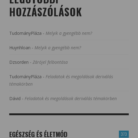
HOZZÁSZÓLÁSOK
TudományPláza
-
Melyik a gyengébb nem?
Huynhloan
-
Melyik a gyengébb nem?
Dzsorden
-
Zárójel felbontása
TudományPláza
-
Feladatok és megoldások deriválás
témakörben
Dávid
-
Feladatok és megoldások deriválás témakörben
EGÉSZSÉG ÉS ÉLETMÓD
373