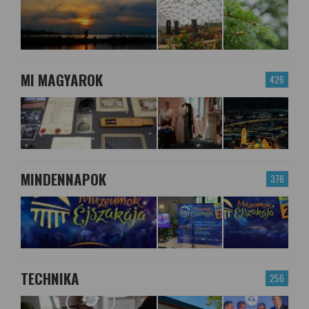
MI MAGYAROK
426
MINDENNAPOK
376
TECHNIKA
256