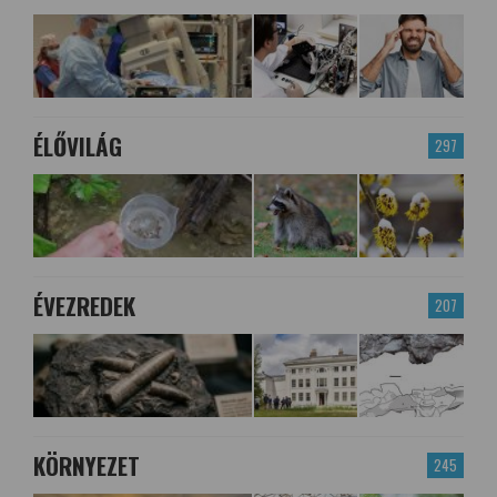
ÉLŐVILÁG
297
ÉVEZREDEK
207
KÖRNYEZET
245