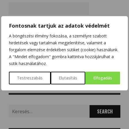
A nevem, e-mail címem, és weboldalcímem mentése a
Fontosnak tartjuk az adatok védelmét
böngészőben a következő hozzászólásomhoz.
A böngészési élmény fokozása, a személyre szabott
Kérjük, adja meg a választ számjegyekkel:
hirdetések vagy tartalmak megjelenítése, valamint a
forgalom elemzése érdekében sütiket (cookie) használunk.
tizenhét − 9 =
A "Mindet elfogadom" gombra kattintva hozzájárulhat a
sütik használatához.
Testreszabás
Elutasítás
Elfogadás
Search
for: