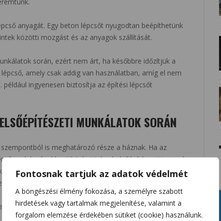
eremtünk.
 lépcső anyagát. Egy beton lépcsőt nyugodtan beépíthetünk
intek közötti mozgást és az anyagok szállítását.
nkálatok során, ezért nem árt, ha későbbre időzítjük a
i lépcső, amely csak addig van használatban, amíg el nem
 például ingyenesen biztosítja az építési lépcsőt
BELSŐÉPÍTÉSZETI MUNKÁLATOK SORÁN
i szempontból is meghatározó része a háznak. Ha az
lentős nehézségekbe ütközhetünk a belsőépítészeti tervezés
 elhelyezésekor a lépcső pozícióját és kialakítását is
Fontosnak tartjuk az adatok védelmét
zkedjenek egymáshoz.
A böngészési élmény fokozása, a személyre szabott
hirdetések vagy tartalmak megjelenítése, valamint a
an az esélye annak, hogy a már elkészült burkolatok és
forgalom elemzése érdekében sütiket (cookie) használunk.
a padlóburkolatot át kell vágni, a falakban új helyet kell