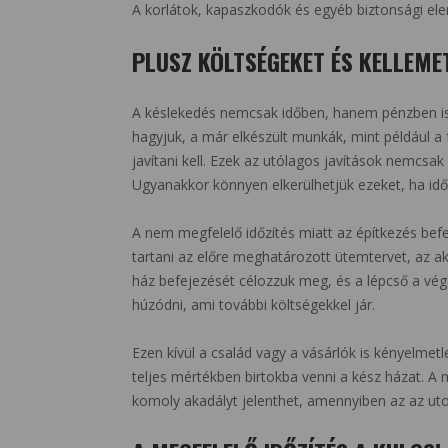
A korlátok, kapaszkodók és egyéb biztonsági ele
PLUSZ KÖLTSÉGEKET ÉS KELLEM
A késlekedés nemcsak időben, hanem pénzben is
hagyjuk, a már elkészült munkák, mint például a f
javítani kell. Ezek az utólagos javítások nemcsa
Ugyanakkor könnyen elkerülhetjük ezeket, ha id
A nem megfelelő időzítés miatt az építkezés bef
tartani az előre meghatározott ütemtervet, az ak
ház befejezését célozzuk meg, és a lépcső a vég
húzódni, ami további költségekkel jár.
Ezen kívül a család vagy a vásárlók is kényelmet
teljes mértékben birtokba venni a kész házat. 
komoly akadályt jelenthet, amennyiben az az uto