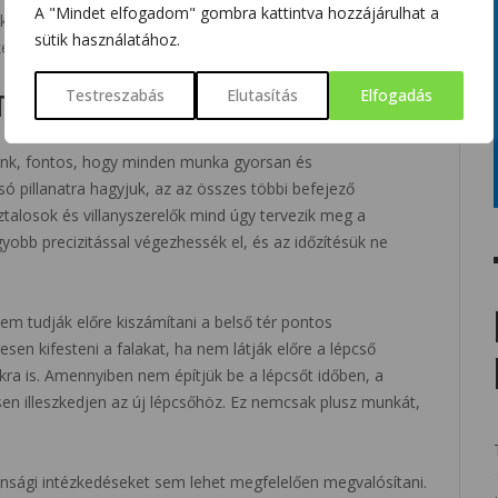
A "Mindet elfogadom" gombra kattintva hozzájárulhat a
korlátnak), vagy a lépcsőhöz illő világításnak. Ez plusz
sütik használatához.
erülhető, ha a lépcsőt időben beépítjük.
Testreszabás
Elutasítás
Elfogadás
TJA A BEFEJEZŐ MUNKÁLATOKAT
ünk, fontos, hogy minden munka gyorsan és
ó pillanatra hagyjuk, az az összes többi befejező
sztalosok és villanyszerelők mind úgy tervezik meg a
yobb precizitással végezhessék el, és az időzítésük ne
nem tudják előre kiszámítani a belső tér pontos
sen kifesteni a falakat, ha nem látják előre a lépcső
ra is. Amennyiben nem építjük be a lépcsőt időben, a
esen illeszkedjen az új lépcsőhöz. Ez nemcsak plusz munkát,
tonsági intézkedéseket sem lehet megfelelően megvalósítani.