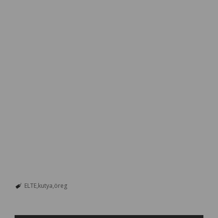
ELTE
kutya
öreg