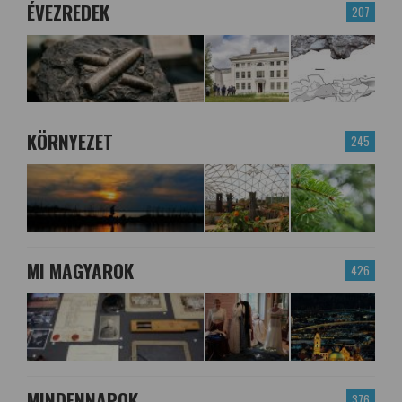
ÉVEZREDEK
207
KÖRNYEZET
245
MI MAGYAROK
426
MINDENNAPOK
376