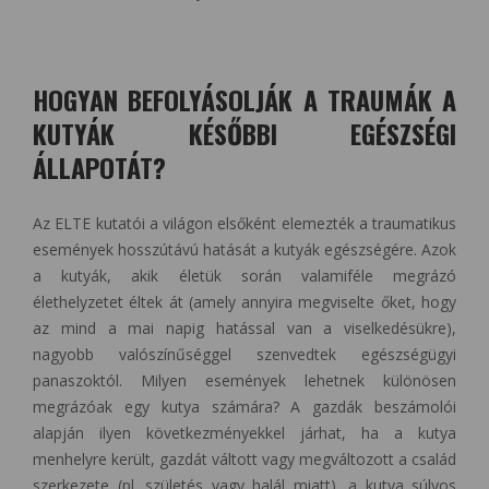
HOGYAN BEFOLYÁSOLJÁK A TRAUMÁK A
KUTYÁK KÉSŐBBI EGÉSZSÉGI
ÁLLAPOTÁT?
Az ELTE kutatói a világon elsőként elemezték a traumatikus
események hosszútávú hatását a kutyák egészségére. Azok
a kutyák, akik életük során valamiféle megrázó
élethelyzetet éltek át (amely annyira megviselte őket, hogy
az mind a mai napig hatással van a viselkedésükre),
nagyobb valószínűséggel szenvedtek egészségügyi
panaszoktól. Milyen események lehetnek különösen
megrázóak egy kutya számára? A gazdák beszámolói
alapján ilyen következményekkel járhat, ha a kutya
menhelyre került, gazdát váltott vagy megváltozott a család
szerkezete (pl. születés vagy halál miatt), a kutya súlyos