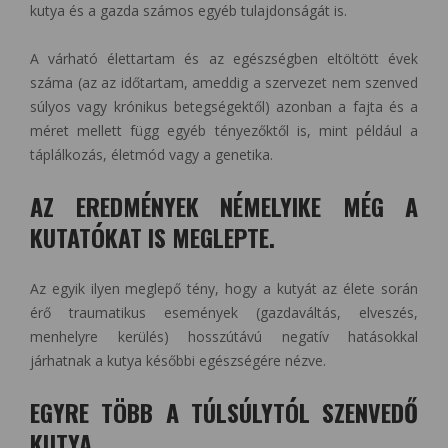
kutya és a gazda számos egyéb tulajdonságát is.
A várható élettartam és az egészségben eltöltött évek
száma (az az időtartam, ameddig a szervezet nem szenved
súlyos vagy krónikus betegségektől) azonban a fajta és a
méret mellett függ egyéb tényezőktől is, mint például a
táplálkozás, életmód vagy a genetika.
AZ EREDMÉNYEK NÉMELYIKE MÉG A
KUTATÓKAT IS MEGLEPTE.
Az egyik ilyen meglepő tény, hogy a kutyát az élete során
érő traumatikus események (gazdaváltás, elveszés,
menhelyre kerülés) hosszútávú negatív hatásokkal
járhatnak a kutya későbbi egészségére nézve.
EGYRE TÖBB A TÚLSÚLYTÓL SZENVEDŐ
KUTYA