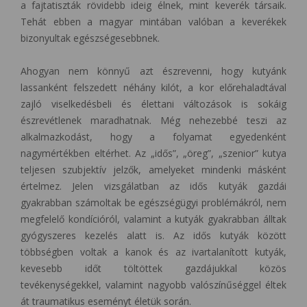
a fajtatiszták rövidebb ideig élnek, mint keverék társaik.
Tehát ebben a magyar mintában valóban a keverékek
bizonyultak egészségesebbnek.
Ahogyan nem könnyű azt észrevenni, hogy kutyánk
lassanként felszedett néhány kilót, a kor előrehaladtával
zajló viselkedésbeli és élettani változások is sokáig
észrevétlenek maradhatnak. Még nehezebbé teszi az
alkalmazkodást, hogy a folyamat egyedenként
nagymértékben eltérhet. Az „idős”, „öreg”, „szenior” kutya
teljesen szubjektív jelzők, amelyeket mindenki másként
értelmez. Jelen vizsgálatban az idős kutyák gazdái
gyakrabban számoltak be egészségügyi problémákról, nem
megfelelő kondícióról, valamint a kutyák gyakrabban álltak
gyógyszeres kezelés alatt is. Az idős kutyák között
többségben voltak a kanok és az ivartalanított kutyák,
kevesebb időt töltöttek gazdájukkal közös
tevékenységekkel, valamint nagyobb valószínűséggel éltek
át traumatikus eseményt életük során.