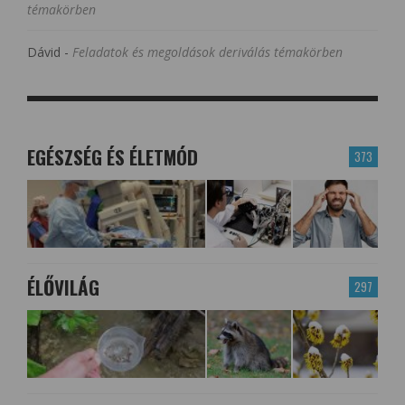
témakörben
Dávid
-
Feladatok és megoldások deriválás témakörben
EGÉSZSÉG ÉS ÉLETMÓD
373
ÉLŐVILÁG
297