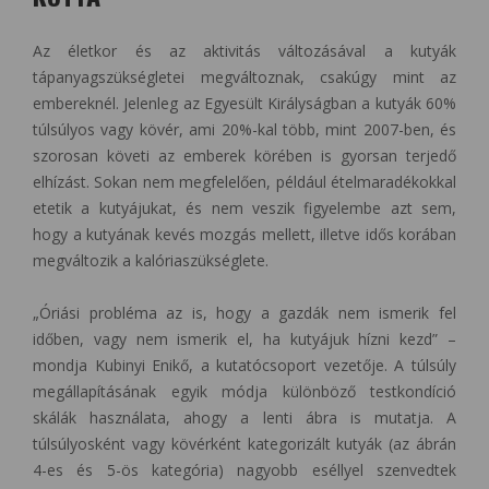
Az életkor és az aktivitás változásával a kutyák
tápanyagszükségletei megváltoznak, csakúgy mint az
embereknél. Jelenleg az Egyesült Királyságban a kutyák 60%
túlsúlyos vagy kövér, ami 20%-kal több, mint 2007-ben, és
szorosan követi az emberek körében is gyorsan terjedő
elhízást. Sokan nem megfelelően, például ételmaradékokkal
etetik a kutyájukat, és nem veszik figyelembe azt sem,
hogy a kutyának kevés mozgás mellett, illetve idős korában
megváltozik a kalóriaszükséglete.
„Óriási probléma az is, hogy a gazdák nem ismerik fel
időben, vagy nem ismerik el, ha kutyájuk hízni kezd” –
mondja Kubinyi Enikő, a kutatócsoport vezetője. A túlsúly
megállapításának egyik módja különböző testkondíció
skálák használata, ahogy a lenti ábra is mutatja. A
túlsúlyosként vagy kövérként kategorizált kutyák (az ábrán
4-es és 5-ös kategória) nagyobb eséllyel szenvedtek