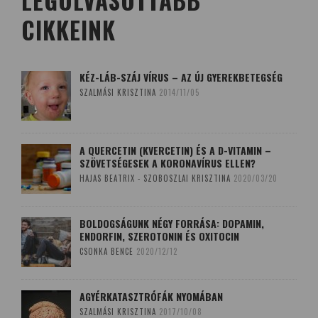
LEGOLVASOTTABB
CIKKEINK
KÉZ-LÁB-SZÁJ VÍRUS – AZ ÚJ GYEREKBETEGSÉG
SZALMÁSI KRISZTINA
2014/11/05
A QUERCETIN (KVERCETIN) ÉS A D-VITAMIN –
SZÖVETSÉGESEK A KORONAVÍRUS ELLEN?
HAJAS BEATRIX - SZOBOSZLAI KRISZTINA
2020/03/20
BOLDOGSÁGUNK NÉGY FORRÁSA: DOPAMIN,
ENDORFIN, SZEROTONIN ÉS OXITOCIN
CSONKA BENCE
2020/12/12
AGYÉRKATASZTRÓFÁK NYOMÁBAN
SZALMÁSI KRISZTINA
2017/10/08