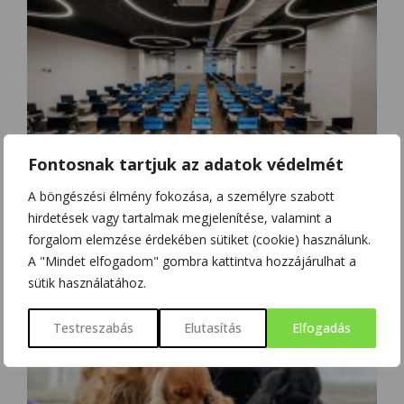
Fontosnak tartjuk az adatok védelmét
VILÁGSZÍNVONALÚ DÍJAT NYERT A GAZDASÁGTUDOMÁNYI KAR
A böngészési élmény fokozása, a személyre szabott
VIZSGARENDSZERE
hirdetések vagy tartalmak megjelenítése, valamint a
forgalom elemzése érdekében sütiket (cookie) használunk.
A "Mindet elfogadom" gombra kattintva hozzájárulhat a
sütik használatához.
Testreszabás
Elutasítás
Elfogadás