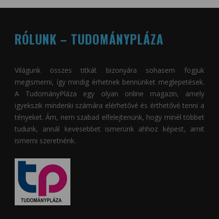
RÓLUNK – TUDOMÁNYPLÁZA
Világunk összes titkát bizonyára sohasem fogjuk
megismerni, így mindig érhetnek bennünket meglepetések.
A
TudományPláza
egy olyan online magazin, amely
igyekszik mindenki számára elérhetővé és érthetővé tenni a
tényeket. Ám, nem szabad elfelejtenünk, hogy minél többet
tudunk, annál kevesebbet ismerünk ahhoz képest, amit
ismerni szeretnénk.