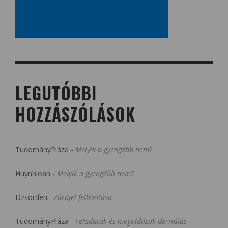
LEGUTÓBBI
HOZZÁSZÓLÁSOK
TudományPláza
-
Melyik a gyengébb nem?
Huynhloan
-
Melyik a gyengébb nem?
Dzsorden
-
Zárójel felbontása
TudományPláza
-
Feladatok és megoldások deriválás