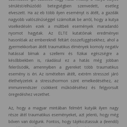
sérülést/elhúzódó betegségben szenvedett, esetleg
elveszett. Ha az eb több ilyen eseményt is átélt, a gazdák
nagyobb valószínűséggel számoltak be arról, hogy a kutya
viselkedésén ezek a múltbeli események maradandó
nyomot hagytak. Az ELTE kutatóinak eredményei
hasonlóak az embereknél feltárt összefüggésekhez, ahol a
gyermekkorban átélt traumatikus élmények komoly negatív
hatással bírnak a szellemi és fizikai egészségre a
későbbiekben is, ráadásul ez a hatás még jobban
felerősödik, amennyiben a gyereket több traumatikus
esemény is éri. Az ismételten átélt, extrém stresszel járó
élethelyzetek a stresszhormon szint emelkedéséhez, az
immunrendszer csökkent működéséhez és felgyorsult
öregedéshez vezethet.
Az, hogy a magyar mintában felmért kutyák ilyen nagy
része átél traumatikus eseményeket, azt jelenti, hogy még
bőven van dolgunk. Fontos, hogy tájékoztassuk a (leendő)