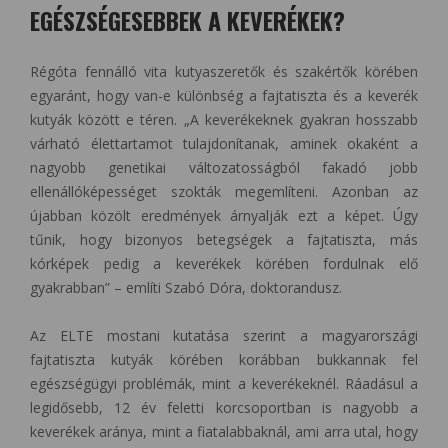
EGÉSZSÉGESEBBEK A KEVERÉKEK?
Régóta fennálló vita kutyaszeretők és szakértők körében
egyaránt, hogy van-e különbség a fajtatiszta és a keverék
kutyák között e téren. „A keverékeknek gyakran hosszabb
várható élettartamot tulajdonítanak, aminek okaként a
nagyobb genetikai változatosságból fakadó jobb
ellenállóképességet szokták megemlíteni. Azonban az
újabban közölt eredmények árnyalják ezt a képet. Úgy
tűnik, hogy bizonyos betegségek a fajtatiszta, más
kórképek pedig a keverékek körében fordulnak elő
gyakrabban” – említi Szabó Dóra, doktorandusz.
Az ELTE mostani kutatása szerint a magyarországi
fajtatiszta kutyák körében korábban bukkannak fel
egészségügyi problémák, mint a keverékeknél. Ráadásul a
legidősebb, 12 év feletti korcsoportban is nagyobb a
keverékek aránya, mint a fiatalabbaknál, ami arra utal, hogy