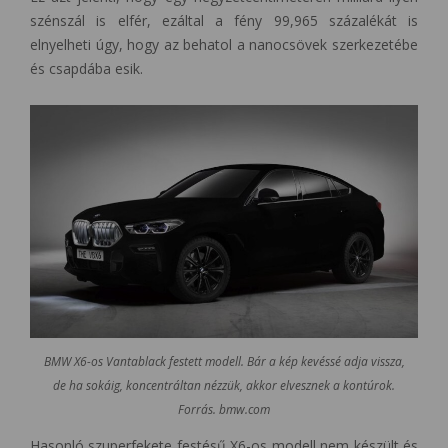
szénszál is elfér, ezáltal a fény 99,965 százalékát is
elnyelheti úgy, hogy az behatol a nanocsövek szerkezetébe
és csapdába esik.
BMW X6-os Vantablack festett modell. Bár a kép kevéssé adja vissza,
de ha sokáig, koncentráltan nézzük, akkor elvesznek a kontúrok.
Forrás. bmw.com
Hasonló szuperfekete festésű X6-os modell nem készült és