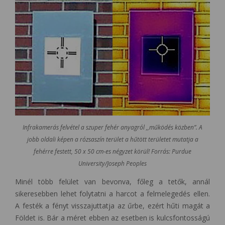
Infrakamerás felvétel a szuper fehér anyagról ,,működés közben”. A
jobb oldali képen a rózsaszín terület a hűtött területet mutatja a
fehérre festett, 50 x 50 cm-es négyzet körül! Forrás: Purdue
University/Joseph Peoples
Minél több felület van bevonva, főleg a tetők, annál
sikeresebben lehet folytatni a harcot a felmelegedés ellen.
A festék a fényt visszajuttatja az űrbe, ezért hűti magát a
Földet is. Bár a méret ebben az esetben is kulcsfontosságú