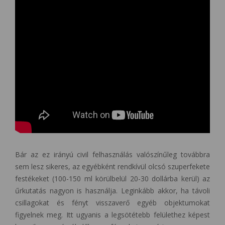
Bár az ez irányú civil felhasználás valószínűleg továbbra
sem lesz sikeres, az egyébként rendkívül olcsó szuperfekete
festékeket (100-150 ml körülbelül 20-30 dollárba kerül) az
űrkutatás nagyon is használja. Leginkább akkor, ha távoli
csillagokat és fényt visszaverő egyéb objektumokat
figyelnek meg. Itt ugyanis a legsötétebb felülethez képest