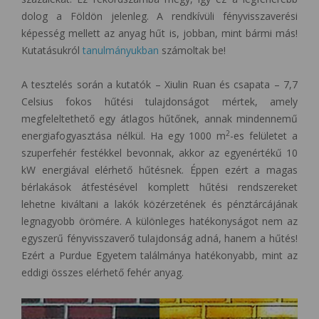
dolog a Földön jelenleg. A rendkívüli fényvisszaverési
képesség mellett az anyag hűt is, jobban, mint bármi más!
Kutatásukról
tanulmányukban
számoltak be!
A tesztelés során a kutatók – Xiulin Ruan és csapata – 7,7
Celsius fokos hűtési tulajdonságot mértek, amely
megfeleltethető egy átlagos hűtőnek, annak mindennemű
2
energiafogyasztása nélkül. Ha egy 1000 m
-es felületet a
szuperfehér festékkel bevonnak, akkor az egyenértékű 10
kW energiával elérhető hűtésnek. Éppen ezért a magas
bérlakások átfestésével komplett hűtési rendszereket
lehetne kiváltani a lakók közérzetének és pénztárcájának
legnagyobb örömére. A különleges hatékonyságot nem az
egyszerű fényvisszaverő tulajdonság adná, hanem a hűtés!
Ezért a Purdue Egyetem találmánya hatékonyabb, mint az
eddigi összes elérhető fehér anyag.