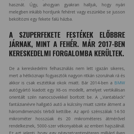
hasznát. Úgy, ahogyan gyakran halljuk, hogy nyári
melegben inkább hordjunk fehéret vagy eszünkbe se jusson
beköltözni egy fekete falú házba.
A SZUPERFEKETE FESTÉKEK ELŐBBRE
JÁRNAK, MINT A FEHÉR. MÁR 2017-BEN
KERESKEDELMI FORGALOMBA KERÜLTEK.
De a kereskedelmi felhasználás nem lett igazán sikeres,
mert a hétköznapi fogyasztók nagyon ritkán szorulnak rá és
akkor is csak esztétikai okok miatt. Bár 2014-ben a
BMW
autógyártó kiadott egy X6-os modellt, amelyet vertikálisan
orientált szén nanocsövekkel borított be. A ,,Vantablack”
fantázianévre hallgató autó a külcsíny miatt szinte átment a
háromdimenziós térből kettőbe. Az apró szénszálak 14-50
mikrométer hosszúak és 20 mikrométeres átmérővel
rendelkeznek, 5000-szer vékonyabbak az emberi hajszálnál.
Ez azt jelenti, hogy egy négyzetcentiméteren milliárd ilyen