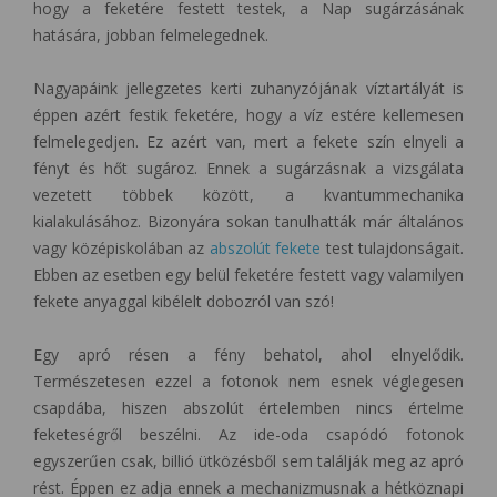
hogy a feketére festett testek, a Nap sugárzásának
hatására, jobban felmelegednek.
Nagyapáink jellegzetes kerti zuhanyzójának víztartályát is
éppen azért festik feketére, hogy a víz estére kellemesen
felmelegedjen. Ez azért van, mert a fekete szín elnyeli a
fényt és hőt sugároz. Ennek a sugárzásnak a vizsgálata
vezetett többek között, a kvantummechanika
kialakulásához. Bizonyára sokan tanulhatták már általános
vagy középiskolában az
abszolút fekete
test tulajdonságait.
Ebben az esetben egy belül feketére festett vagy valamilyen
fekete anyaggal kibélelt dobozról van szó!
Egy apró résen a fény behatol, ahol elnyelődik.
Természetesen ezzel a fotonok nem esnek véglegesen
csapdába, hiszen abszolút értelemben nincs értelme
feketeségről beszélni. Az ide-oda csapódó fotonok
egyszerűen csak, billió ütközésből sem találják meg az apró
rést. Éppen ez adja ennek a mechanizmusnak a hétköznapi