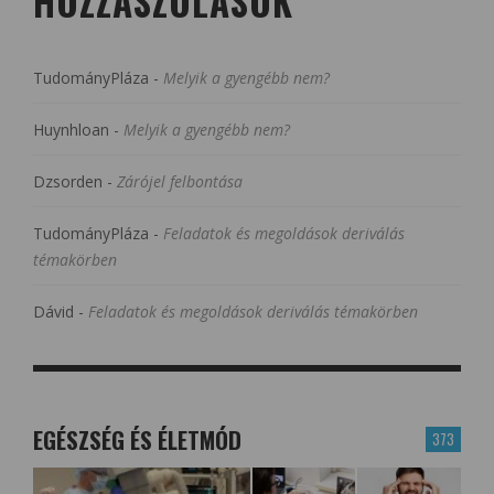
HOZZÁSZÓLÁSOK
TudományPláza
-
Melyik a gyengébb nem?
Huynhloan
-
Melyik a gyengébb nem?
Dzsorden
-
Zárójel felbontása
TudományPláza
-
Feladatok és megoldások deriválás
témakörben
Dávid
-
Feladatok és megoldások deriválás témakörben
EGÉSZSÉG ÉS ÉLETMÓD
373