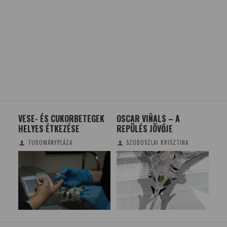
VESE- ÉS CUKORBETEGEK
OSCAR VIÑALS – A
EG
HELYES ÉTKEZÉSE
REPÜLÉS JÖVŐJE
AT
I
TA
TUDOMÁNYPLÁZA
SZOBOSZLAI KRISZTINA