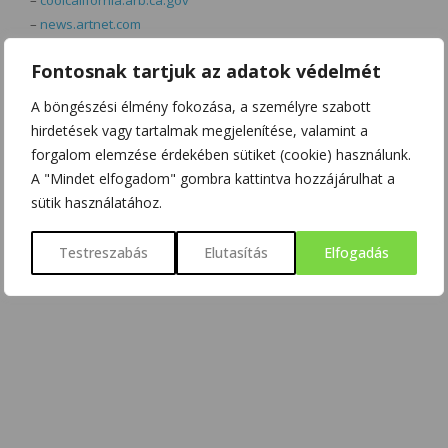
–
news.artnet.com
–
noizz.com
Fontosnak tartjuk az adatok védelmét
–
player.hu
–
purdue.edu
A böngészési élmény fokozása, a személyre szabott
–
qubit.hu
hirdetések vagy tartalmak megjelenítése, valamint a
–
surreynanosystem.com
forgalom elemzése érdekében sütiket (cookie) használunk.
A "Mindet elfogadom" gombra kattintva hozzájárulhat a
Megtekintés:
626
sütik használatához.
Testreszabás
Elutasítás
Elfogadás