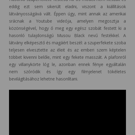
eddig ezt sem sikerült eladni, viszont a kiállítások
látványosságává vált. Éppen úgy, mint annak az amerikai
srácnak a Youtube videója, amelyen megosztja a
közönségével, hogy ő meg egy egész szobát festett ki a
hasonló tulajdonságú Musou Black nevű festékkel. A
látvány elképesztő és magáért beszél: a szuperfekete szoba
teljesen elvesztette az éleit és az emberi szem képtelen
többet kivenni belőle, mint egy fekete masszát. A plafonról
egy villanykörte lóg le, azonban ennek fénye egyáltalán
nem szóródik és így egy filmjelenet tökéletes
bevilágításához lehetne hasonlítani.