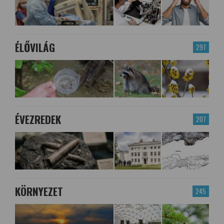
ÉLŐVILÁG
297
ÉVEZREDEK
207
KÖRNYEZET
245