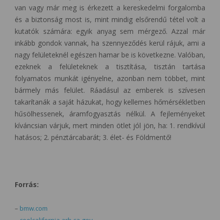
van vagy már meg is érkezett a kereskedelmi forgalomba
és a biztonság most is, mint mindig elsőrendű tétel volt a
kutatók számára: egyik anyag sem mérgező. Azzal már
inkább gondok vannak, ha szennyeződés kerül rájuk, ami a
nagy felületeknél egészen hamar be is következne. Valóban,
ezeknek a felületeknek a tisztítása, tisztán tartása
folyamatos munkát igényelne, azonban nem többet, mint
bármely más felület. Ráadásul az emberek is szívesen
takarítanák a saját házukat, hogy kellemes hőmérsékletben
hűsölhessenek, áramfogyasztás nélkül. A fejleményeket
kíváncsian várjuk, mert minden ötlet jól jön, ha: 1. rendkívül
hatásos; 2. pénztárcabarát; 3. élet- és Földmentő!
Forrás:
–
bmw.com
–
coolcalifornia.arb.ca.gov