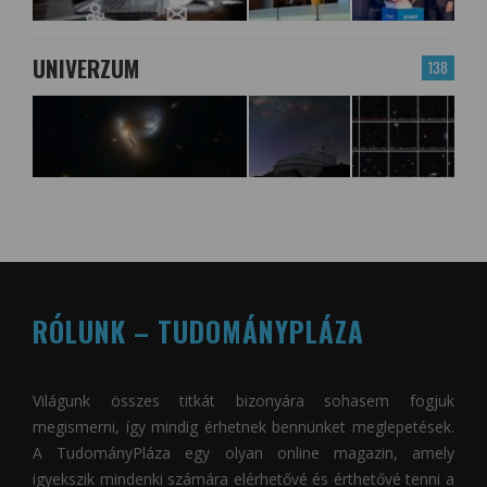
UNIVERZUM
138
RÓLUNK – TUDOMÁNYPLÁZA
Világunk összes titkát bizonyára sohasem fogjuk
megismerni, így mindig érhetnek bennünket meglepetések.
A
TudományPláza
egy olyan online magazin, amely
igyekszik mindenki számára elérhetővé és érthetővé tenni a