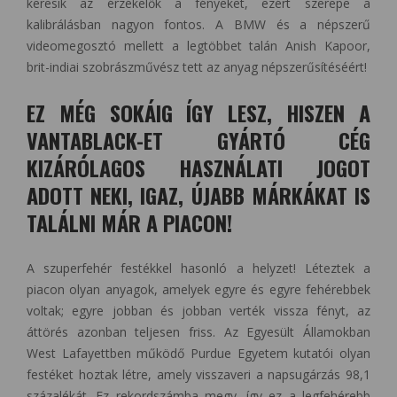
keresik az érzékelők a fényeket, ezért szerepe a
kalibrálásban nagyon fontos. A BMW és a népszerű
videomegosztó mellett a legtöbbet talán Anish Kapoor,
brit-indiai szobrászművész tett az anyag népszerűsítéséért!
EZ MÉG SOKÁIG ÍGY LESZ, HISZEN A
VANTABLACK-ET GYÁRTÓ CÉG
KIZÁRÓLAGOS HASZNÁLATI JOGOT
ADOTT NEKI, IGAZ, ÚJABB MÁRKÁKAT IS
TALÁLNI MÁR A PIACON!
A szuperfehér festékkel hasonló a helyzet! Léteztek a
piacon olyan anyagok, amelyek egyre és egyre fehérebbek
voltak; egyre jobban és jobban verték vissza fényt, az
áttörés azonban teljesen friss. Az Egyesült Államokban
West Lafayettben működő Purdue Egyetem kutatói olyan
festéket hoztak létre, amely visszaveri a napsugárzás 98,1
százalékát. Ez rekordszámba megy, így ez a legfehérebb