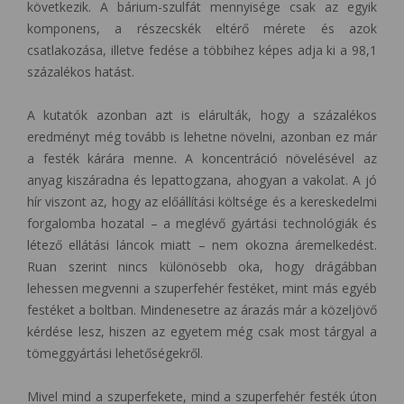
következik. A bárium-szulfát mennyisége csak az egyik
komponens, a részecskék eltérő mérete és azok
csatlakozása, illetve fedése a többihez képes adja ki a 98,1
százalékos hatást.
A kutatók azonban azt is elárulták, hogy a százalékos
eredményt még tovább is lehetne növelni, azonban ez már
a festék kárára menne. A koncentráció növelésével az
anyag kiszáradna és lepattogzana, ahogyan a vakolat. A jó
hír viszont az, hogy az előállítási költsége és a kereskedelmi
forgalomba hozatal – a meglévő gyártási technológiák és
létező ellátási láncok miatt – nem okozna áremelkedést.
Ruan szerint nincs különösebb oka, hogy drágábban
lehessen megvenni a szuperfehér festéket, mint más egyéb
festéket a boltban. Mindenesetre az árazás már a közeljövő
kérdése lesz, hiszen az egyetem még csak most tárgyal a
tömeggyártási lehetőségekről.
Mivel mind a szuperfekete, mind a szuperfehér festék úton