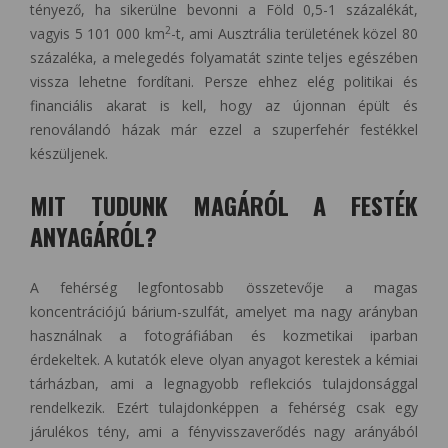
tényező, ha sikerülne bevonni a Föld 0,5-1 százalékát,
2
vagyis 5 101 000 km
-t, ami Ausztrália területének közel 80
százaléka, a melegedés folyamatát szinte teljes egészében
vissza lehetne fordítani. Persze ehhez elég politikai és
financiális akarat is kell, hogy az újonnan épült és
renoválandó házak már ezzel a szuperfehér festékkel
készüljenek.
MIT TUDUNK MAGÁRÓL A FESTÉK
ANYAGÁRÓL?
A fehérség legfontosabb összetevője a magas
koncentrációjú bárium-szulfát, amelyet ma nagy arányban
használnak a fotográfiában és kozmetikai iparban
érdekeltek. A kutatók eleve olyan anyagot kerestek a kémiai
tárházban, ami a legnagyobb reflekciós tulajdonsággal
rendelkezik. Ezért tulajdonképpen a fehérség csak egy
járulékos tény, ami a fényvisszaverődés nagy arányából