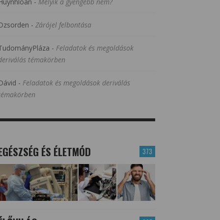
Huynhloan
-
Melyik a gyengébb nem?
Dzsorden
-
Zárójel felbontása
TudományPláza
-
Feladatok és megoldások
deriválás témakörben
Dávid
-
Feladatok és megoldások deriválás
témakörben
EGÉSZSÉG ÉS ÉLETMÓD
373