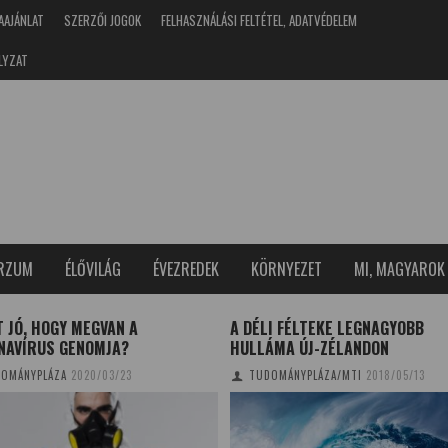
AAJÁNLAT
SZERZŐI JOGOK
FELHASZNÁLÁSI FELTÉTEL, ADATVÉDELEM
LYZAT
ERZUM
ÉLŐVILÁG
ÉVEZREDEK
KÖRNYEZET
MI, MAGYAROK
 JÓ, HOGY MEGVAN A
A DÉLI FÉLTEKE LEGNAGYOBB
NAVÍRUS GENOMJA?
HULLÁMA ÚJ-ZÉLANDON
OMÁNYPLÁZA
2020/03/23
TUDOMÁNYPLÁZA/MTI
2018/05/13