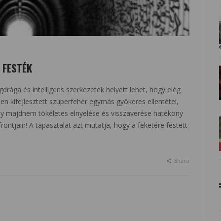
 FESTÉK
ága és intelligens szerkezetek helyett lehet, hogy elég
en kifejlesztett szuperfehér egymás gyökeres ellentétei,
ény majdnem tökéletes elnyelése és visszaverése hatékony
ontjain! A tapasztalat azt mutatja, hogy a feketére festett
Share