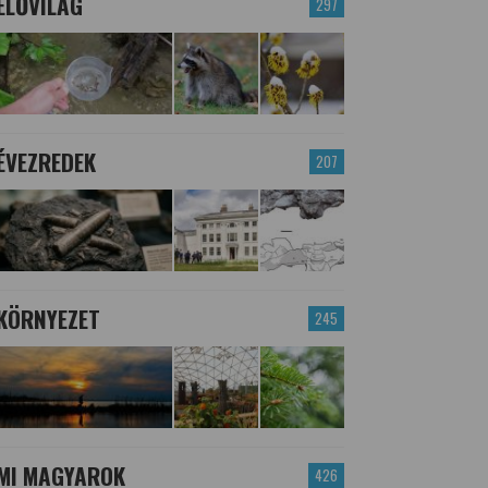
ÉLŐVILÁG
297
ÉVEZREDEK
207
KÖRNYEZET
245
MI MAGYAROK
426