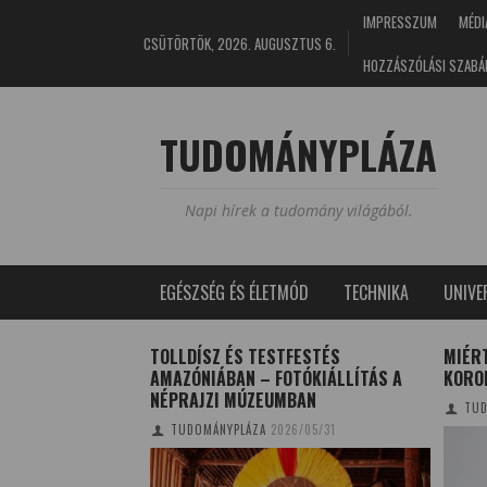
IMPRESSZUM
MÉDI
CSÜTÖRTÖK, 2026. AUGUSZTUS 6.
HOZZÁSZÓLÁSI SZABÁ
TUDOMÁNYPLÁZA
Napi hírek a tudomány világából.
EGÉSZSÉG ÉS ÉLETMÓD
TECHNIKA
UNIV
AZ ÜDÍTŐITALOK
TOLLDÍSZ ÉS TESTFESTÉS
MIÉRT
IATARTALMA
AMAZÓNIÁBAN – FOTÓKIÁLLÍTÁS A
KORO
NÉPRAJZI MÚZEUMBAN
TUD
2/05/20
TUDOMÁNYPLÁZA
2026/05/31