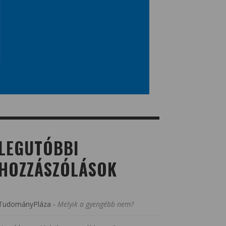
LEGUTÓBBI
HOZZÁSZÓLÁSOK
TudományPláza
-
Melyik a gyengébb nem?