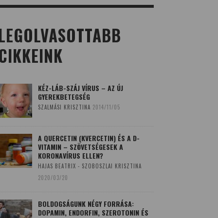
LEGOLVASOTTABB
CIKKEINK
KÉZ-LÁB-SZÁJ VÍRUS – AZ ÚJ
GYEREKBETEGSÉG
SZALMÁSI KRISZTINA
2014/11/05
A QUERCETIN (KVERCETIN) ÉS A D-
VITAMIN – SZÖVETSÉGESEK A
KORONAVÍRUS ELLEN?
HAJAS BEATRIX - SZOBOSZLAI KRISZTINA
2020/03/20
BOLDOGSÁGUNK NÉGY FORRÁSA:
DOPAMIN, ENDORFIN, SZEROTONIN ÉS