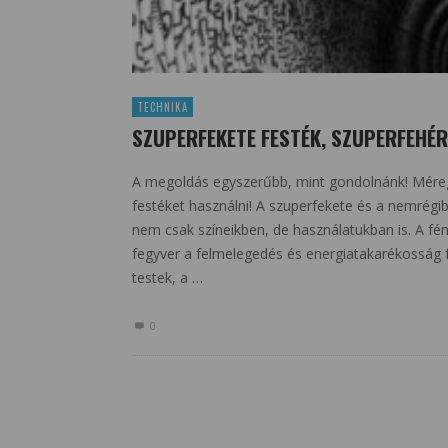
TECHNIKA
SZUPERFEKETE FESTÉK, SZUPERFEHÉR
A megoldás egyszerűbb, mint gondolnánk! Méregdr
festéket használni! A szuperfekete és a nemrégib
nem csak színeikben, de használatukban is. A f
fegyver a felmelegedés és energiatakarékosság fr
testek, a …
0