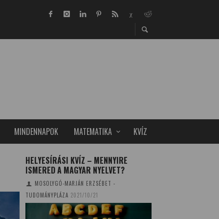
MINDENNAPOK
MATEMATIKA
KVÍZ
HELYESÍRÁSI KVÍZ – MENNYIRE
HUZELLA KERT, A
ISMERED A MAGYAR NYELVET?
TUDOMÁNY ÉS TE
TALÁLKOZIK
MOSOLYGÓ-MARJÁN ERZSÉBET -
SZOBOSZLAI KRISZT
TUDOMÁNYPLÁZA
2021/10/21