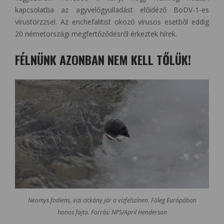
kapcsolatba az agyvelőgyulladást előidéző BoDV-1-es
vírustörzzsel. Az enchefalitist okozó vírusos esetből eddig
20 németországi megfertőződésről érkeztek hírek.
FÉLNÜNK AZONBAN NEM KELL TŐLÜK!
Neomys fodiens, vizi cickány jár a vízfelszínen. Főleg Európában
honos fajta. Forrás: NPS/April Henderson