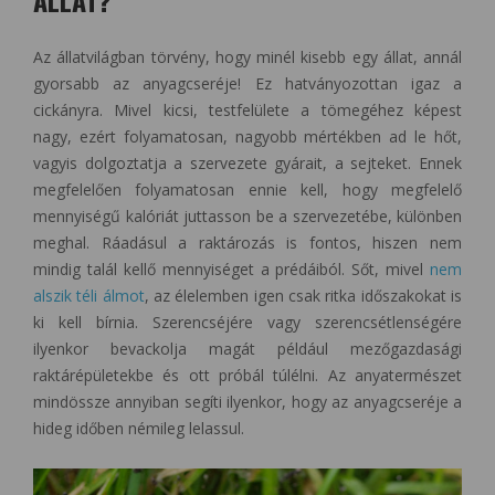
Az állatvilágban törvény, hogy minél kisebb egy állat, annál
gyorsabb az anyagcseréje! Ez hatványozottan igaz a
cickányra. Mivel kicsi, testfelülete a tömegéhez képest
nagy, ezért folyamatosan, nagyobb mértékben ad le hőt,
vagyis dolgoztatja a szervezete gyárait, a sejteket. Ennek
megfelelően folyamatosan ennie kell, hogy megfelelő
mennyiségű kalóriát juttasson be a szervezetébe, különben
meghal. Ráadásul a raktározás is fontos, hiszen nem
mindig talál kellő mennyiséget a prédáiból. Sőt, mivel
nem
alszik téli álmot
, az élelemben igen csak ritka időszakokat is
ki kell bírnia. Szerencséjére vagy szerencsétlenségére
ilyenkor bevackolja magát például mezőgazdasági
raktárépületekbe és ott próbál túlélni. Az anyatermészet
mindössze annyiban segíti ilyenkor, hogy az anyagcseréje a
hideg időben némileg lelassul.