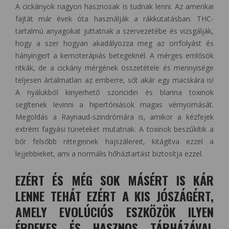
A cickányok nagyon hasznosak is tudnak lenni. Az amerikai
fajtát már évek óta használják a rákkutatásban. THC-
tartalmú anyagokat juttatnak a szervezetébe és vizsgálják,
hogy a szer hogyan akadályozza meg az orrfolyást és
hányingert a kemoterápiás betegeknél. A mérges emlősök
ritkák, de a cickány mérgének összetétele és mennyisége
teljesen ártalmatlan az emberre, sőt akár egy macskára is!
A nyálukból kinyerhető szoricidin és blarina toxinok
segítenek levinni a hipertóniások magas vérnyomását.
Megoldás a Raynaud-szindrómára is, amikor a kézfejek
extrém fagyási tüneteket mutatnak. A toxinok beszűkítik a
bőr felsőbb rétegeinek hajszálereit, kitágítva ezzel a
lejjebbieket, ami a normális hőháztartást biztosítja ezzel.
EZÉRT ÉS MÉG SOK MÁSÉRT IS KÁR
LENNE TEHÁT EZÉRT A KIS JÓSZÁGÉRT,
AMELY EVOLÚCIÓS ESZKÖZÖK ILYEN
ÉRDEKES ÉS HASZNOS TÁRHÁZÁVAL