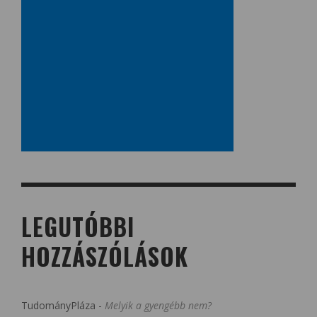
LEGUTÓBBI
HOZZÁSZÓLÁSOK
TudományPláza
-
Melyik a gyengébb nem?