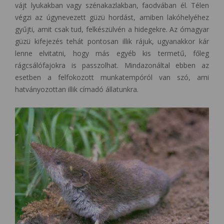
vájt lyukakban vagy szénakazlakban, faodvában él. Télen
végzi az úgynevezett güzü hordást, amiben lakóhelyéhez
gyűjti, amit csak tud, felkészülvén a hidegekre. Az ómagyar
güzü kifejezés tehát pontosan illik rájuk, ugyanakkor kár
lenne elvitatni, hogy más egyéb kis termetű, főleg
rágcsálófajokra is passzolhat. Mindazonáltal ebben az
esetben a felfokozott munkatempóról van szó, ami
hatványozottan illik címadó állatunkra.