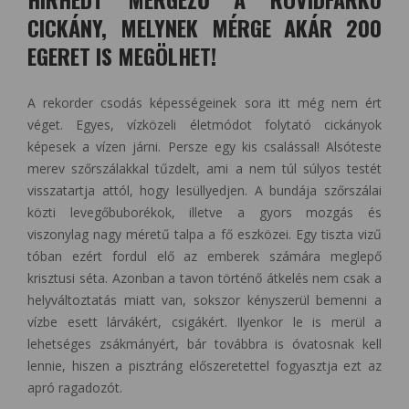
CICKÁNY, MELYNEK MÉRGE AKÁR 200
EGERET IS MEGÖLHET!
A rekorder csodás képességeinek sora itt még nem ért
véget. Egyes, vízközeli életmódot folytató cickányok
képesek a vízen járni. Persze egy kis csalással! Alsóteste
merev szőrszálakkal tűzdelt, ami a nem túl súlyos testét
visszatartja attól, hogy lesüllyedjen. A bundája szőrszálai
közti levegőbuborékok, illetve a gyors mozgás és
viszonylag nagy méretű talpa a fő eszközei. Egy tiszta vizű
tóban ezért fordul elő az emberek számára meglepő
krisztusi séta. Azonban a tavon történő átkelés nem csak a
helyváltoztatás miatt van, sokszor kényszerül bemenni a
vízbe esett lárvákért, csigákért. Ilyenkor le is merül a
lehetséges zsákmányért, bár továbbra is óvatosnak kell
lennie, hiszen a pisztráng előszeretettel fogyasztja ezt az
apró ragadozót.