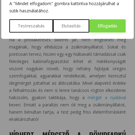
A "Mindet elfogadom" gombra kattintva hozzájárulhat a
sütik használatához.
Blarina brevicauda, rövidfarkú cickány. Észak-Amerikában honos
Testreszabás
Elutasítás
Elfogadás
fajta. Forrás: Wikiwand
Ha a prédakeresés sikerrel jár, nem engedheti meg
magának, hogy elhibázza a zsákmányállatot. Sokat és
pontosan tervez, hiszen egy-egy hiábavaló támadással csak
felesleges kalóriafogyasztást érhet el. Hatékonyságát
viszont nagyban növeli, hogy néhány fajtájuk üreges
szemfogakkal, agyarakkal rendelkezik, amelyen keresztül
idegmérget juttathat az áldozatába. Mivel alapvető érdeke
a felhalmozás és nem is lenne tanácsos rögtön elkezdenie
habzsolni, gyakori taktikája, hogy a
mérget a nyálával
keveri. Emiatt a paralízis nem öli meg a zsákmányállatot,
hanem bénultan tartja, a test pedig friss élelemforrásként
elraktározható!
HÍRHEDT MÉRGEZŐ A RÖVIDFARKÚ