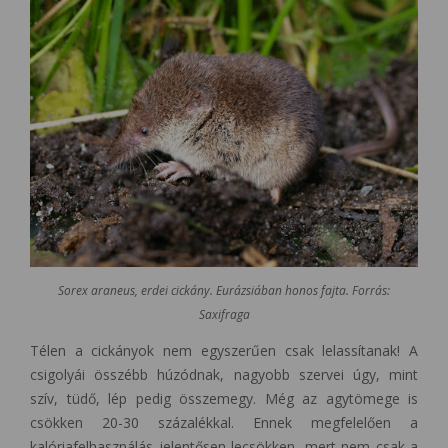
Sorex araneus, erdei cickány. Eurázsiában honos fajta. Forrás:
Saxifraga
Télen a cickányok nem egyszerűen csak lelassítanak! A
csigolyái összébb húzódnak, nagyobb szervei úgy, mint
szív, tüdő, lép pedig összemegy. Még az agytömege is
csökken 20-30 százalékkal. Ennek megfelelően a
kalóriafelhasználás jelentősen lecsökken, mert nem csak a