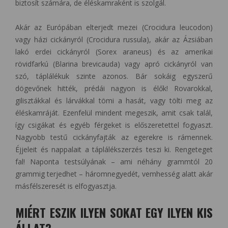
biztosít számára, de éléskamraként is szolgál.
Akár az Európában elterjedt mezei (Crocidura leucodon)
vagy házi cickányról (Crocidura russula), akár az Ázsiában
lakó erdei cickányról (Sorex araneus) és az amerikai
rövidfarkú (Blarina brevicauda) vagy apró cickányról van
szó, táplálékuk szinte azonos. Bár sokáig egyszerű
dögevőnek hitték, prédái nagyon is élők! Rovarokkal,
gilisztákkal és lárvákkal tömi a hasát, vagy tölti meg az
éléskamráját. Ezenfelül mindent megeszik, amit csak talál,
így csigákat és egyéb férgeket is előszeretettel fogyaszt.
Nagyobb testű cickányfajták az egerekre is rámennek.
Éjjeleit és nappalait a táplálékszerzés teszi ki. Rengeteget
fal! Naponta testsúlyának – ami néhány grammtól 20
grammig terjedhet – háromnegyedét, vemhesség alatt akár
másfélszeresét is elfogyasztja.
MIÉRT ESZIK ILYEN SOKAT EGY ILYEN KIS
ÁLLAT?