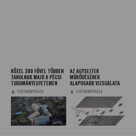
KÖZEL 300 FŐVEL TÖBBEN
AZ AGYSEJTEK
NI
TANULNAK MAJD A PÉCSI
MŰKÖDÉSÉNEK
KA
TUDOMÁNYEGYETEMEN
ALAPOSABB VIZSGÁLATA
ÁR
TUDOMÁNYPLÁZA
TUDOMÁNYPLÁZA