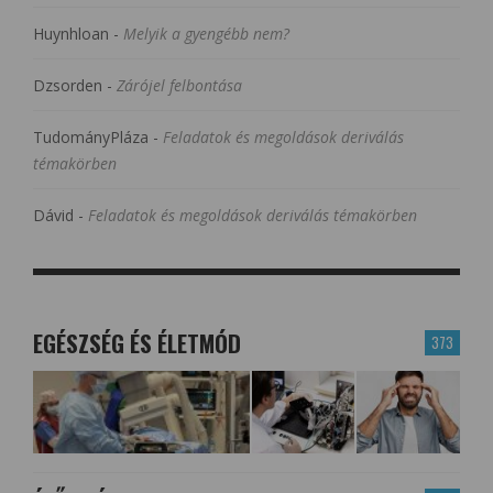
Huynhloan
-
Melyik a gyengébb nem?
Dzsorden
-
Zárójel felbontása
TudományPláza
-
Feladatok és megoldások deriválás
témakörben
Dávid
-
Feladatok és megoldások deriválás témakörben
EGÉSZSÉG ÉS ÉLETMÓD
373