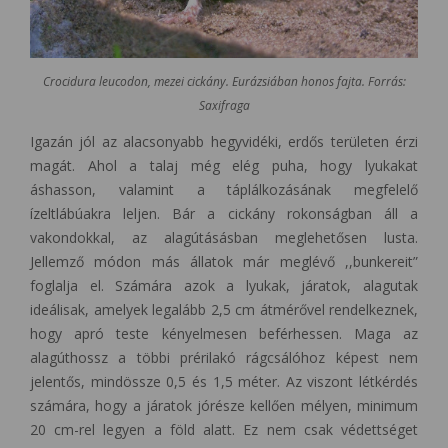
Crocidura leucodon, mezei cickány. Eurázsiában honos fajta. Forrás:
Saxifraga
Igazán jól az alacsonyabb hegyvidéki, erdős területen érzi
magát. Ahol a talaj még elég puha, hogy lyukakat
áshasson, valamint a táplálkozásának megfelelő
ízeltlábúakra leljen. Bár a cickány rokonságban áll a
vakondokkal, az alagútásásban meglehetősen lusta.
Jellemző módon más állatok már meglévő ,,bunkereit”
foglalja el. Számára azok a lyukak, járatok, alagutak
ideálisak, amelyek legalább 2,5 cm átmérővel rendelkeznek,
hogy apró teste kényelmesen beférhessen. Maga az
alagúthossz a többi prérilakó rágcsálóhoz képest nem
jelentős, mindössze 0,5 és 1,5 méter. Az viszont létkérdés
számára, hogy a járatok jórésze kellően mélyen, minimum
20 cm-rel legyen a föld alatt. Ez nem csak védettséget