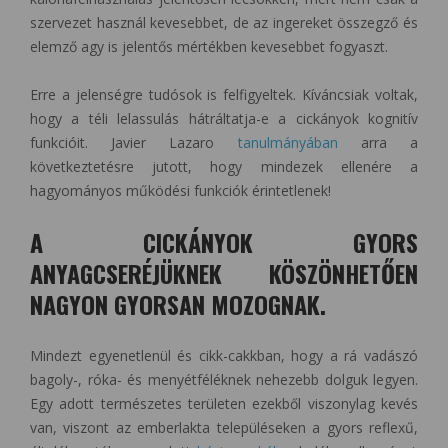
szervezet használ kevesebbet, de az ingereket összegző és
elemző agy is jelentős mértékben kevesebbet fogyaszt.
Erre a jelenségre tudósok is felfigyeltek. Kíváncsiak voltak,
hogy a téli lelassulás hátráltatja-e a cickányok kognitív
funkcióit. Javier Lazaro
tanulmányában
arra a
következtetésre jutott, hogy mindezek ellenére a
hagyományos működési funkciók érintetlenek!
A CICKÁNYOK GYORS
ANYAGCSERÉJÜKNEK KÖSZÖNHETŐEN
NAGYON GYORSAN MOZOGNAK.
Mindezt egyenetlenül és cikk-cakkban, hogy a rá vadászó
bagoly-, róka- és menyétféléknek nehezebb dolguk legyen.
Egy adott természetes területen ezekből viszonylag kevés
van, viszont az emberlakta településeken a gyors reflexű,