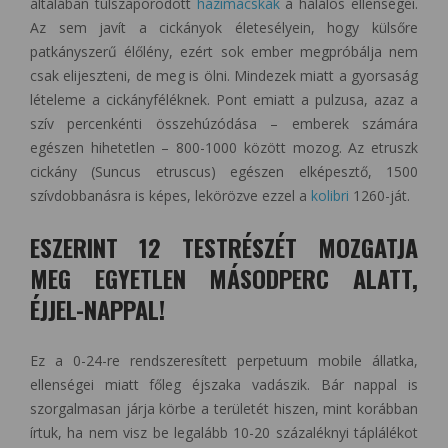
általában túlszaporodott
házimacskák
a halálos ellenségei.
Az sem javít a cickányok életesélyein, hogy külsőre
patkányszerű élőlény, ezért sok ember megpróbálja nem
csak elijeszteni, de meg is ölni. Mindezek miatt a gyorsaság
lételeme a cickányféléknek. Pont emiatt a pulzusa, azaz a
szív percenkénti összehúzódása – emberek számára
egészen hihetetlen – 800-1000 között mozog. Az etruszk
cickány (Suncus etruscus) egészen elképesztő, 1500
szívdobbanásra is képes, lekörözve ezzel a
kolibri
1260-ját.
ESZERINT 12 TESTRÉSZÉT MOZGATJA
MEG EGYETLEN MÁSODPERC ALATT,
ÉJJEL-NAPPAL!
Ez a 0-24-re rendszeresített perpetuum mobile állatka,
ellenségei miatt főleg éjszaka vadászik. Bár nappal is
szorgalmasan járja körbe a területét hiszen, mint korábban
írtuk, ha nem visz be legalább 10-20 százaléknyi táplálékot