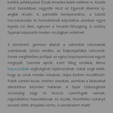
belőlük példányokat Észak-Amerika keleti vidékein is. Kisebb
részt Kanadában, nagyobb részt az Egyesült Államok új-
angliai részén. A partvidék benépesedése, a túlzott
mocsarasodás és homokdűnék képződése azonban egyre
lejjebb űzi őket, egészen a Yucatán-félszigetig. A cickány
fajainak képviselői minden országban védettek!
A kisméretű gerinces állatok a vakondok rokonainak
számítanak, közös rendbe, az Eulipotyphlába tartoznak.
Ennek megfelelően pofájuk az egész koponyarésszel együtt
megnyúlt. Szemeik aprók, ezért főleg orrukkal, illetve
bajuszszálaik
segítségével tájékozódnak. Sokat segít nekik,
hogy az orruk minden irányban, teljes körben mozdítható.
Füleik szintén kicsik, testhez simultak, azonban a látásukkal
ellentétben kitűnően hallanak. A fajok többségének
viszonylag nagy és hosszú szemfogaik vannak,
rágcsálókhoz hasonlatosak. Az északi, Rövidfarkú cickányé
viszont sötét árnyalatú vörös, a vastartalom miatt!