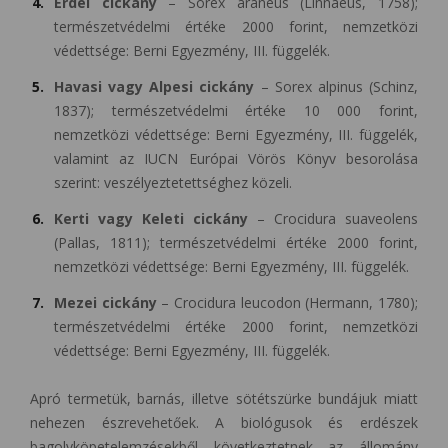
Erdei cickány
– Sorex araneus (Linnaeus, 1758);
természetvédelmi értéke 2000 forint, nemzetközi
védettsége: Berni Egyezmény, III. függelék.
Havasi vagy Alpesi cickány
– Sorex alpinus (Schinz,
1837); természetvédelmi értéke 10 000 forint,
nemzetközi védettsége: Berni Egyezmény, III. függelék,
valamint az IUCN Európai Vörös Könyv besorolása
szerint: veszélyeztetettséghez közeli.
Kerti vagy Keleti cickány
– Crocidura suaveolens
(Pallas, 1811); természetvédelmi értéke 2000 forint,
nemzetközi védettsége: Berni Egyezmény, III. függelék.
Mezei cickány
– Crocidura leucodon (Hermann, 1780);
természetvédelmi értéke 2000 forint, nemzetközi
védettsége: Berni Egyezmény, III. függelék.
Apró termetük, barnás, illetve sötétszürke bundájuk miatt
nehezen észrevehetőek. A biológusok és erdészek
bagolyköpetelemzésekből következtetnek az állomány