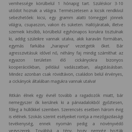
vemhessége körülbelül 1 hónapig tart. Szüléskor 3-10
utódot hoznak a világra. Természetesen a kicsik rendkívül
sebezhetőek: kicsi, egy gramm alatti tömeggel jönnek
világra, csupaszon, vakon és süketen. Hallójárataik, illetve
szemeik később, körülbelül egyhónapos korukra tisztulnak
ki, addig szüleikre vannak utalva, akik karaván formában,
egymás farkába „harapva” vezetgetik őket. Bár
agresszivitásuk idővel nő, néhány faj mindig számíthat az
egyazon területen élő cickányokra bizonyos
kooperációkban, például vadászatban, alagútásásban.
Mindez azonban csak rövidtávon, családon belül érvényes,
a cickányok általában magukra vannak utalva!
Ritkán élnek egy évnél tovább a ragadozók miatt, bár
nemegyszer ők kerülnek ki a párviadalokból győztesen,
főleg a hüllőkkel szemben. Szerencsés esetben három évig
is elélnek. Szokás szerint esélyeiket rontja a mezőgazdasági
tevékenység, ennek nyomán pedig a növényvédő
vegyszerek. Továbbá a tény, hogy nemrég hozták