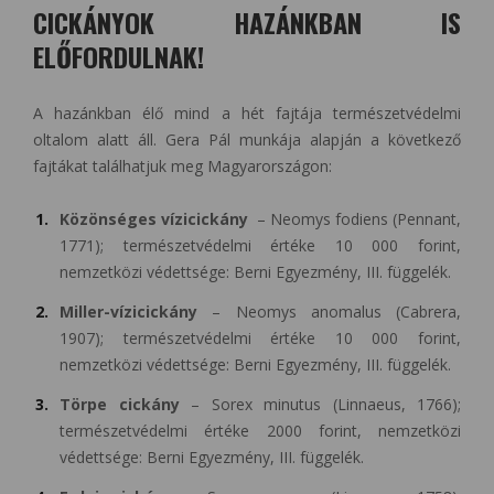
CICKÁNYOK HAZÁNKBAN IS
ELŐFORDULNAK!
A hazánkban élő mind a hét fajtája természetvédelmi
oltalom alatt áll. Gera Pál munkája alapján a következő
fajtákat találhatjuk meg Magyarországon:
Közönséges vízicickány
– Neomys fodiens (Pennant,
1771); természetvédelmi értéke 10 000 forint,
nemzetközi védettsége: Berni Egyezmény, III. függelék.
Miller-vízicickány
– Neomys anomalus (Cabrera,
1907); természetvédelmi értéke 10 000 forint,
nemzetközi védettsége: Berni Egyezmény, III. függelék.
Törpe cickány
– Sorex minutus (Linnaeus, 1766);
természetvédelmi értéke 2000 forint, nemzetközi
védettsége: Berni Egyezmény, III. függelék.