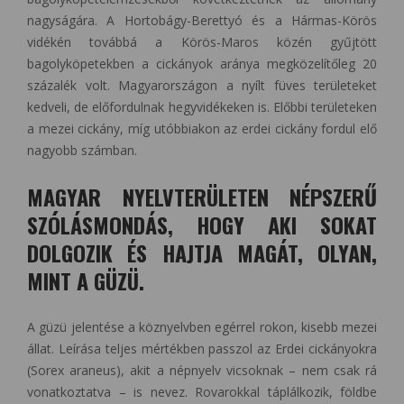
nagyságára. A Hortobágy-Berettyó és a Hármas-Körös
vidékén továbbá a Körös-Maros közén gyűjtött
bagolyköpetekben a cickányok aránya megközelítőleg 20
százalék volt. Magyarországon a nyílt füves területeket
kedveli, de előfordulnak hegyvidékeken is. Előbbi területeken
a mezei cickány, míg utóbbiakon az erdei cickány fordul elő
nagyobb számban.
MAGYAR NYELVTERÜLETEN NÉPSZERŰ
SZÓLÁSMONDÁS, HOGY AKI SOKAT
DOLGOZIK ÉS HAJTJA MAGÁT, OLYAN,
MINT A GÜZÜ.
A güzü jelentése a köznyelvben egérrel rokon, kisebb mezei
állat. Leírása teljes mértékben passzol az Erdei cickányokra
(Sorex araneus), akit a népnyelv vicsoknak – nem csak rá
vonatkoztatva – is nevez. Rovarokkal táplálkozik, földbe