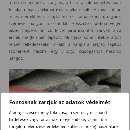
a testtömegéhez viszonyítva, a teste a kalóriaégetés miatt
felfalja magát, végkimerül és az állat elhullik. A vadászatban
teljes mértékben a szaglására kell támaszkodnia, ugyanis
szemével nagyon rosszul lát. Hosszúkás pofája végén
pisze, bajszos orr ül. Mivel járomcsontja hiányzik arca
ennek megfelelően lapított. Mozgása során, illetve adott
terület felfedezésekor inkább a hangjára hallgat: sajátos
szonárként használ egy vijjogó, csipogáshoz hasonló
hangot.
Fontosnak tartjuk az adatok védelmét
A böngészési élmény fokozása, a személyre szabott
hirdetések vagy tartalmak megjelenítése, valamint a
forgalom elemzése érdekében sütiket (cookie) használunk.