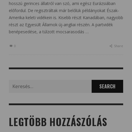
hosszú gerinces állatról van szó, ami egész Eurázsiában
előfordul. De regisztráltak már belőlük példányokat Észak-
Amerika keleti vidékein is. Kisebb részt Kanadában, nagyobb
részt az Egyesült Államok új-angliai részén. A partvidék
benépesedése, a túlzott mocsarasodás …
0
Share
Search
for:
LEGTÖBB HOZZÁSZÓLÁS