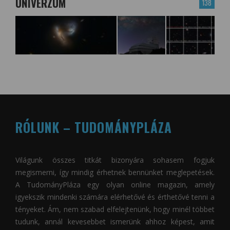
UNIVERZUM
138
RÓLUNK – TUDOMÁNYPLÁZA
Világunk összes titkát bizonyára sohasem fogjuk
megismerni, így mindig érhetnek bennünket meglepetések.
A
TudományPláza
egy olyan online magazin, amely
igyekszik mindenki számára elérhetővé és érthetővé tenni a
tényeket. Ám, nem szabad elfelejtenünk, hogy minél többet
tudunk, annál kevesebbet ismerünk ahhoz képest, amit