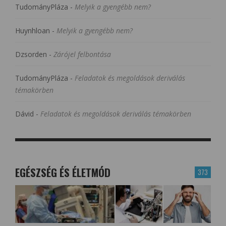
TudományPláza
-
Melyik a gyengébb nem?
Huynhloan
-
Melyik a gyengébb nem?
Dzsorden
-
Zárójel felbontása
TudományPláza
-
Feladatok és megoldások deriválás
témakörben
Dávid
-
Feladatok és megoldások deriválás témakörben
EGÉSZSÉG ÉS ÉLETMÓD
373