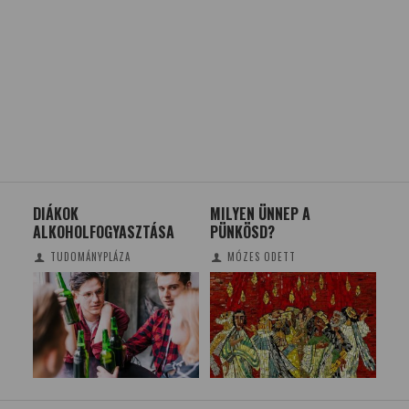
DIÁKOK
MILYEN ÜNNEP A
KAT
TBE
ALKOHOLFOGYASZTÁSA
PÜNKÖSD?
TU
KI
TUDOMÁNYPLÁZA
MÓZES ODETT
VI