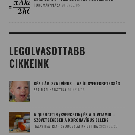
TUDOMÁNYPLÁZA
2017/05/05
LEGOLVASOTTABB
CIKKEINK
KÉZ-LÁB-SZÁJ VÍRUS – AZ ÚJ GYEREKBETEGSÉG
SZALMÁSI KRISZTINA
2014/11/05
A QUERCETIN (KVERCETIN) ÉS A D-VITAMIN –
SZÖVETSÉGESEK A KORONAVÍRUS ELLEN?
HAJAS BEATRIX - SZOBOSZLAI KRISZTINA
2020/03/20