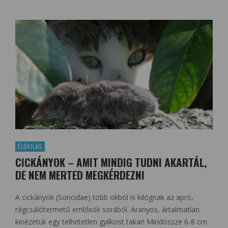
ÉLŐVILÁG
CICKÁNYOK – AMIT MINDIG TUDNI AKARTÁL,
DE NEM MERTED MEGKÉRDEZNI
A cickányok (Soricidae) több okból is kilógnak az apró,
rágcsálótermetű emlősök sorából. Aranyos, ártalmatlan
kinézetük egy telhetetlen gyilkost takar! Mindössze 6-8 cm