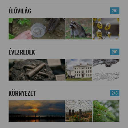
ÉLŐVILÁG
297
ÉVEZREDEK
207
KÖRNYEZET
245