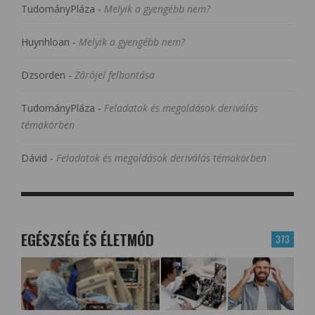
TudományPláza
-
Melyik a gyengébb nem?
Huynhloan
-
Melyik a gyengébb nem?
Dzsorden
-
Zárójel felbontása
TudományPláza
-
Feladatok és megoldások deriválás
témakörben
Dávid
-
Feladatok és megoldások deriválás témakörben
EGÉSZSÉG ÉS ÉLETMÓD
373