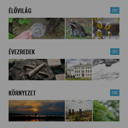
ÉLŐVILÁG
297
ÉVEZREDEK
207
KÖRNYEZET
245