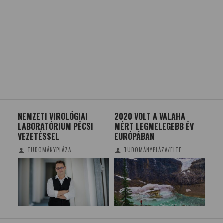
Y
NEMZETI VIROLÓGIAI
2020 VOLT A VALAHA
AZ 
LABORATÓRIUM PÉCSI
MÉRT LEGMELEGEBB ÉV
TE
VEZETÉSSEL
EURÓPÁBAN
PI
TUDOMÁNYPLÁZA
TUDOMÁNYPLÁZA/ELTE
ALM