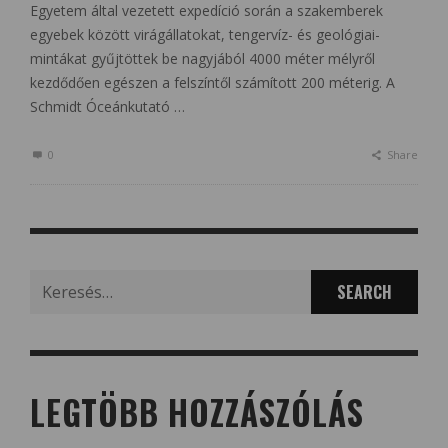
Egyetem által vezetett expedíció során a szakemberek
egyebek között virágállatokat, tengervíz- és geológiai-
mintákat gyűjtöttek be nagyjából 4000 méter mélyről
kezdődően egészen a felszíntől számított 200 méterig. A
Schmidt Óceánkutató …
0
Share
Search
for:
LEGTÖBB HOZZÁSZÓLÁS