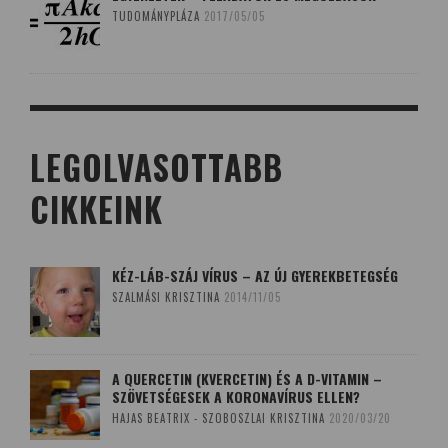
TUDOMÁNYPLÁZA
2017/05/05
LEGOLVASOTTABB
CIKKEINK
KÉZ-LÁB-SZÁJ VÍRUS – AZ ÚJ GYEREKBETEGSÉG
SZALMÁSI KRISZTINA
2014/11/05
A QUERCETIN (KVERCETIN) ÉS A D-VITAMIN –
SZÖVETSÉGESEK A KORONAVÍRUS ELLEN?
HAJAS BEATRIX - SZOBOSZLAI KRISZTINA
2020/03/20