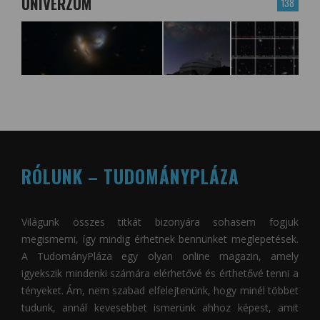
UNIVERZUM
138
RÓLUNK – TUDOMÁNYPLÁZA
Világunk összes titkát bizonyára sohasem fogjuk
megismerni, így mindig érhetnek bennünket meglepetések.
A
TudományPláza
egy olyan online magazin, amely
igyekszik mindenki számára elérhetővé és érthetővé tenni a
tényeket. Ám, nem szabad elfelejtenünk, hogy minél többet
tudunk, annál kevesebbet ismerünk ahhoz képest, amit