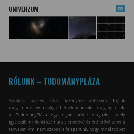
UNIVERZUM
138
RÓLUNK – TUDOMÁNYPLÁZA
Világunk összes titkát bizonyára sohasem fogjuk
megismerni, így mindig érhetnek bennünket meglepetések.
A
TudományPláza
egy olyan online magazin, amely
igyekszik mindenki számára elérhetővé és érthetővé tenni a
tényeket. Ám, nem szabad elfelejtenünk, hogy minél többet