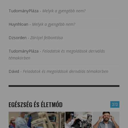
TudományPláza
-
Melyik a gyengébb nem?
Huynhloan
-
Melyik a gyengébb nem?
Dzsorden
-
Zárójel felbontása
TudományPláza
-
Feladatok és megoldások deriválás
témakörben
Dávid
-
Feladatok és megoldások deriválás témakörben
EGÉSZSÉG ÉS ÉLETMÓD
373