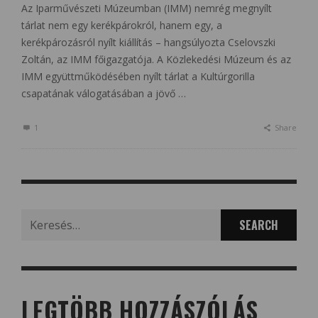
Az Iparművészeti Múzeumban (IMM) nemrég megnyílt
tárlat nem egy kerékpárokról, hanem egy, a
kerékpározásról nyílt kiállítás – hangsúlyozta Cselovszki
Zoltán, az IMM főigazgatója. A Közlekedési Múzeum és az
IMM együttműködésében nyílt tárlat a Kultúrgorilla
csapatának válogatásában a jövő …
1
Share
Search
for:
LEGTÖBB HOZZÁSZÓLÁS