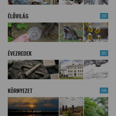
ÉLŐVILÁG
297
ÉVEZREDEK
207
KÖRNYEZET
245