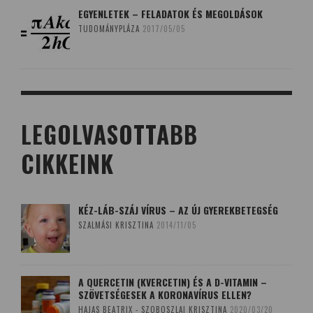
EGYENLETEK – FELADATOK ÉS MEGOLDÁSOK
TUDOMÁNYPLÁZA
2017/05/05
LEGOLVASOTTABB
CIKKEINK
KÉZ-LÁB-SZÁJ VÍRUS – AZ ÚJ GYEREKBETEGSÉG
SZALMÁSI KRISZTINA
2014/11/05
A QUERCETIN (KVERCETIN) ÉS A D-VITAMIN –
SZÖVETSÉGESEK A KORONAVÍRUS ELLEN?
HAJAS BEATRIX - SZOBOSZLAI KRISZTINA
2020/03/20