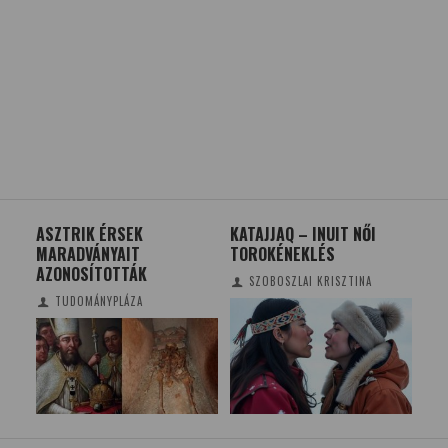
ASZTRIK ÉRSEK
KATAJJAQ – INUIT NŐI
A 
MARADVÁNYAIT
TOROKÉNEKLÉS
HAT
AZONOSÍTOTTÁK
MA
SZOBOSZLAI KRISZTINA
TUDOMÁNYPLÁZA