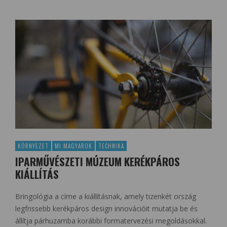
KÖRNYEZET
MI MAGYAROK
TECHNIKA
IPARMŰVÉSZETI MÚZEUM KERÉKPÁROS
KIÁLLÍTÁS
Bringológia a címe a kiállításnak, amely tizenkét ország
legfrissebb kerékpáros design innovációit mutatja be és
állítja párhuzamba korábbi formatervezési megoldásokkal.