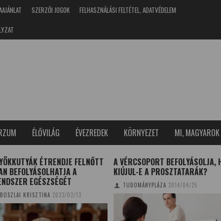
AAJÁNLAT
SZERZŐI JOGOK
FELHASZNÁLÁSI FELTÉTEL, ADATVÉDELEM
LYZAT
ERZUM
ÉLŐVILÁG
ÉVEZREDEK
KÖRNYEZET
MI, MAGYAROK
LYÖKKUTYÁK ÉTRENDJE FELNŐTT
A VÉRCSOPORT BEFOLYÁSOLJA, 
AN BEFOLYÁSOLHATJA A
KIÚJUL-E A PROSZTATARÁK?
ENDSZER EGÉSZSÉGÉT
TUDOMÁNYPLÁZA
2014/04/25
BOSZLAI KRISZTINA
2023/02/13