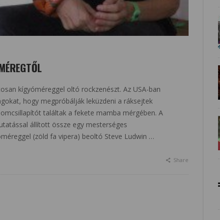
ÓMÉREGTŐL
tosan kígyóméreggel oltó rockzenészt. Az USA-ban
ágokat, hogy megpróbálják leküzdeni a ráksejtek
alomcsillapítót találtak a fekete mamba mérgében. A
atással állított össze egy mesterséges
óméreggel (zöld fa vipera) beoltó Steve Ludwin …
Share