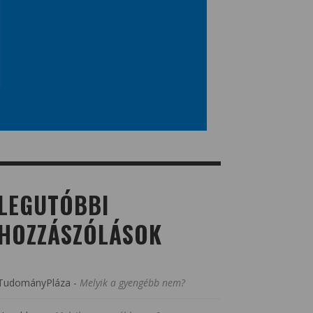
LEGUTÓBBI
HOZZÁSZÓLÁSOK
TudományPláza
-
Melyik a gyengébb nem?