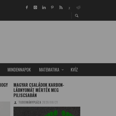
MINDENNAPOK
MATEMATIKA
KVÍZ
HOGY
MAGYAR CSALÁDOK KARBON-
2023-AS TRENDEK
LÁBNYOMÁT MÉRTÉK MEG
TUDOMÁNYPLÁZA
20
PILISCSABÁN
TUDOMÁNYPLÁZA
2020/08/21