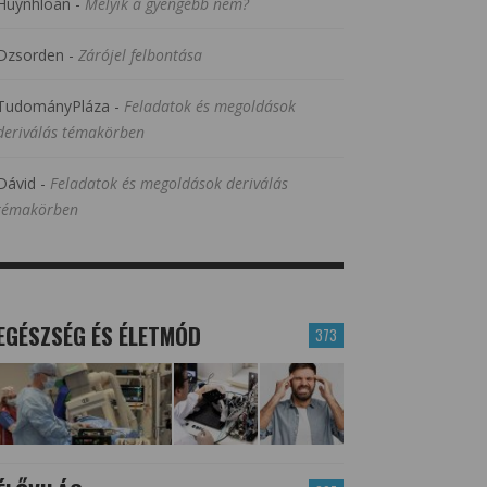
Huynhloan
-
Melyik a gyengébb nem?
Dzsorden
-
Zárójel felbontása
TudományPláza
-
Feladatok és megoldások
deriválás témakörben
Dávid
-
Feladatok és megoldások deriválás
témakörben
EGÉSZSÉG ÉS ÉLETMÓD
373