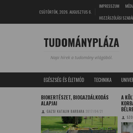
IMPRESSZUM
MÉDI
CSÜTÖRTÖK, 2026. AUGUSZTUS 6.
HOZZÁSZÓLÁSI SZABÁ
TUDOMÁNYPLÁZA
Napi hírek a tudomány világából.
EGÉSZSÉG ÉS ÉLETMÓD
TECHNIKA
UNIV
VÉDELME
BIOKERTÉSZET, BIOGAZDÁLKODÁS
A KÖ
ALAPJAI
KORB
1/07/19
BÉLR
GAZSI KATALIN BARBARA
2017/04/21
SZO