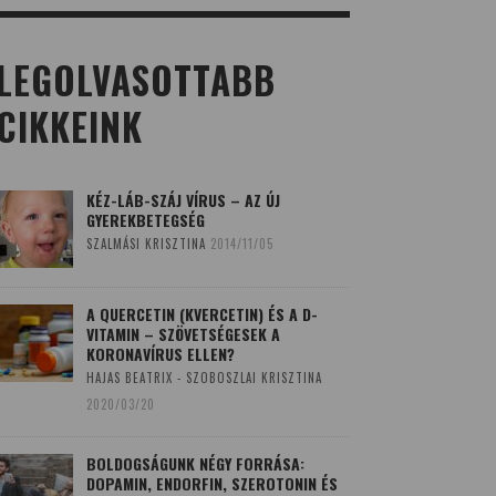
LEGOLVASOTTABB
CIKKEINK
KÉZ-LÁB-SZÁJ VÍRUS – AZ ÚJ
GYEREKBETEGSÉG
SZALMÁSI KRISZTINA
2014/11/05
A QUERCETIN (KVERCETIN) ÉS A D-
VITAMIN – SZÖVETSÉGESEK A
KORONAVÍRUS ELLEN?
HAJAS BEATRIX - SZOBOSZLAI KRISZTINA
2020/03/20
BOLDOGSÁGUNK NÉGY FORRÁSA:
DOPAMIN, ENDORFIN, SZEROTONIN ÉS