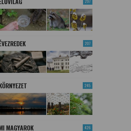
ÉLŐVILÁG
297
ÉVEZREDEK
207
KÖRNYEZET
245
MI MAGYAROK
426