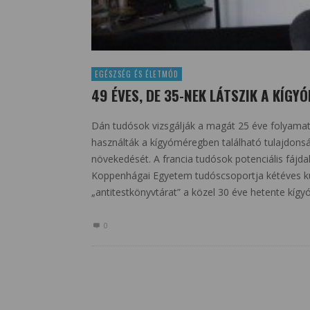
EGÉSZSÉG ÉS ÉLETMÓD
49 ÉVES, DE 35-NEK LÁTSZIK A KÍGY
Dán tudósok vizsgálják a magát 25 éve folyama
használták a kígyóméregben található tulajdons
növekedését. A francia tudósok potenciális fájd
Koppenhágai Egyetem tudóscsoportja kétéves kut
„antitestkönyvtárat” a közel 30 éve hetente kígy
0