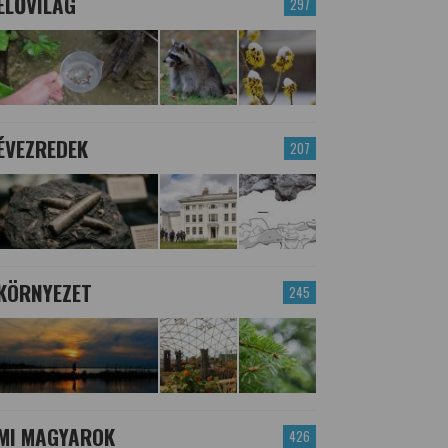
ÉLŐVILÁG
297
ÉVEZREDEK
207
KÖRNYEZET
245
MI MAGYAROK
426