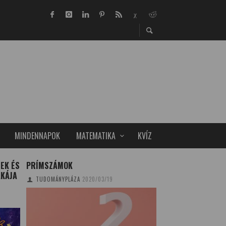
MINDENNAPOK
MATEMATIKA
KVÍZ
SEK ÉS
PRÍMSZÁMOK
TÁRSADALOMBIZT
AKÁJA
FINANSZÍROZÁST 
TUDOMÁNYPLÁZA
2020/03/19
MÓDSZER
TUDOMÁNYPLÁZA
20