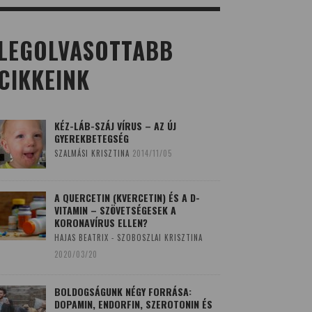
LEGOLVASOTTABB
CIKKEINK
KÉZ-LÁB-SZÁJ VÍRUS – AZ ÚJ
GYEREKBETEGSÉG
SZALMÁSI KRISZTINA
2014/11/05
A QUERCETIN (KVERCETIN) ÉS A D-
VITAMIN – SZÖVETSÉGESEK A
KORONAVÍRUS ELLEN?
HAJAS BEATRIX - SZOBOSZLAI KRISZTINA
2020/03/20
BOLDOGSÁGUNK NÉGY FORRÁSA:
DOPAMIN, ENDORFIN, SZEROTONIN ÉS