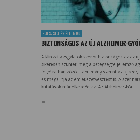
EGÉSZSÉG ÉS ÉLETMÓD
BIZTONSÁGOS AZ ÚJ ALZHEIMER-GYÓ
A klinikai vizsgálatok szerint biztonságos az az
sikeresen szünteti meg a betegségre jellemző a
folyóiratban közölt tanulmány szerint az új szer
és megállítja az emlékezetvesztést is. A szer ha
kutatások már elkezdődtek. Az Alzheimer-kór …
0