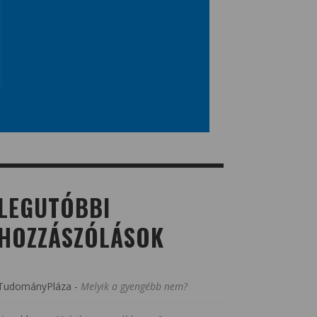
LEGUTÓBBI
HOZZÁSZÓLÁSOK
TudományPláza
-
Melyik a gyengébb nem?