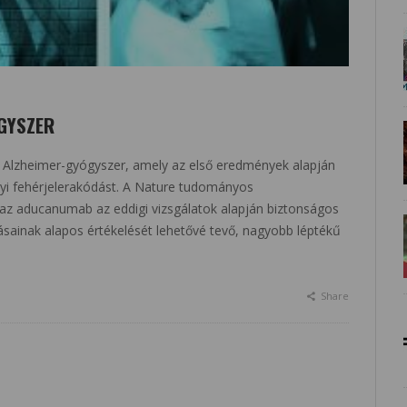
GYSZER
 új Alzheimer-gyógyszer, amely az első eredmények alapján
gyi fehérjelerakódást. A Nature tudományos
, az aducanumab az eddigi vizsgálatok alapján biztonságos
tásainak alapos értékelését lehetővé tevő, nagyobb léptékű
Share