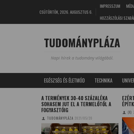
IMPRESSZUM
MÉDI
CSÜTÖRTÖK, 2026. AUGUSZTUS 6.
HOZZÁSZÓLÁSI SZABÁ
TUDOMÁNYPLÁZA
Napi hírek a tudomány világából.
EGÉSZSÉG ÉS ÉLETMÓD
TECHNIKA
UNIV
TÍTÓSZEREK ÉS A
A TERMÉNYEK 30-40 SZÁZALÉKA
EZÉR
SOHASEM JUT EL A TERMELŐTŐL A
ÉPÍTK
FOGYASZTÓIG
0/03/26
(X)
TUDOMÁNYPLÁZA
2021/05/20