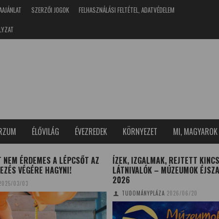
AAJÁNLAT
SZERZŐI JOGOK
FELHASZNÁLÁSI FELTÉTEL, ADATVÉDELEM
LYZAT
ERZUM
ÉLŐVILÁG
ÉVEZREDEK
KÖRNYEZET
MI, MAGYAROK
T NEM ÉRDEMES A LÉPCSŐT AZ
ÍZEK, IZGALMAK, REJTETT KINC
EZÉS VÉGÉRE HAGYNI!
LÁTNIVALÓK – MÚZEUMOK ÉJSZ
2026
2025/03/03
TUDOMÁNYPLÁZA
2026/06/20