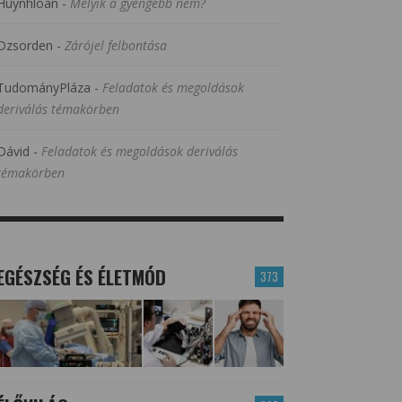
Huynhloan
-
Melyik a gyengébb nem?
Dzsorden
-
Zárójel felbontása
TudományPláza
-
Feladatok és megoldások
deriválás témakörben
Dávid
-
Feladatok és megoldások deriválás
témakörben
EGÉSZSÉG ÉS ÉLETMÓD
373