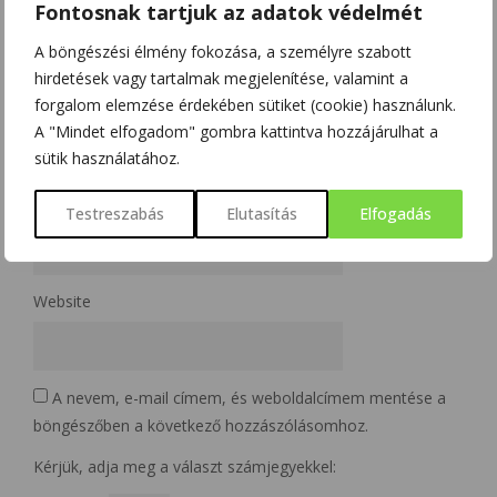
Fontosnak tartjuk az adatok védelmét
A böngészési élmény fokozása, a személyre szabott
hirdetések vagy tartalmak megjelenítése, valamint a
forgalom elemzése érdekében sütiket (cookie) használunk.
Name
*
A "Mindet elfogadom" gombra kattintva hozzájárulhat a
sütik használatához.
Email
*
Testreszabás
Elutasítás
Elfogadás
Website
A nevem, e-mail címem, és weboldalcímem mentése a
böngészőben a következő hozzászólásomhoz.
Kérjük, adja meg a választ számjegyekkel: