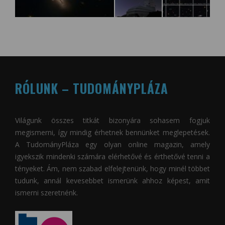
RÓLUNK – TUDOMÁNYPLÁZA
Világunk összes titkát bizonyára sohasem fogjuk
megismerni, így mindig érhetnek bennünket meglepetések.
A
TudományPláza
egy olyan online magazin, amely
igyekszik mindenki számára elérhetővé és érthetővé tenni a
tényeket. Ám, nem szabad elfelejtenünk, hogy minél többet
tudunk, annál kevesebbet ismerünk ahhoz képest, amit
ismerni szeretnénk.