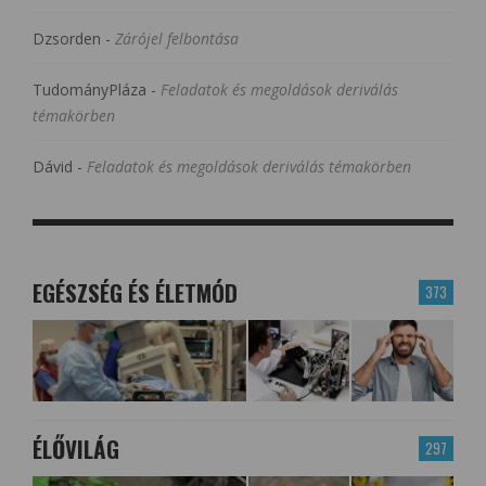
Dzsorden
-
Zárójel felbontása
TudományPláza
-
Feladatok és megoldások deriválás
témakörben
Dávid
-
Feladatok és megoldások deriválás témakörben
EGÉSZSÉG ÉS ÉLETMÓD
373
ÉLŐVILÁG
297