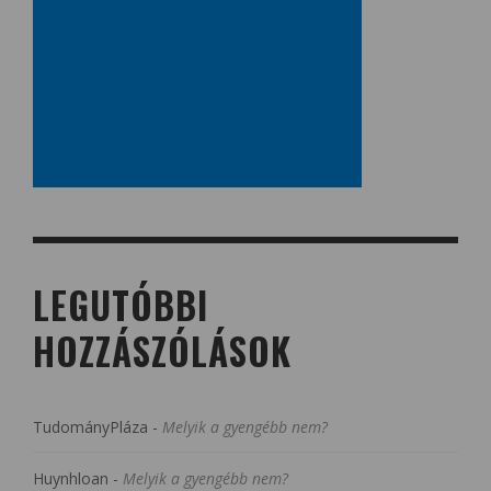
LEGUTÓBBI
HOZZÁSZÓLÁSOK
TudományPláza
-
Melyik a gyengébb nem?
Huynhloan
-
Melyik a gyengébb nem?