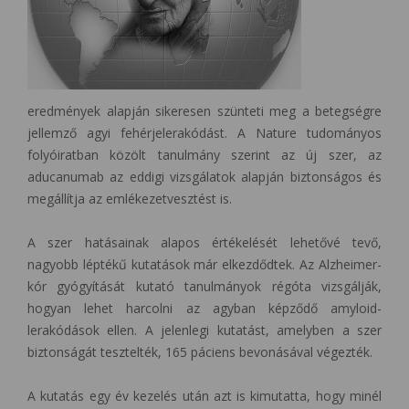
eredmények alapján sikeresen szünteti meg a betegségre
jellemző agyi fehérjelerakódást. A Nature tudományos
folyóiratban közölt tanulmány szerint az új szer, az
aducanumab az eddigi vizsgálatok alapján biztonságos és
megállítja az emlékezetvesztést is.
A szer hatásainak alapos értékelését lehetővé tevő,
nagyobb léptékű kutatások már elkezdődtek. Az Alzheimer-
kór gyógyítását kutató tanulmányok régóta vizsgálják,
hogyan lehet harcolni az agyban képződő amyloid-
lerakódások ellen. A jelenlegi kutatást, amelyben a szer
biztonságát tesztelték, 165 páciens bevonásával végezték.
A kutatás egy év kezelés után azt is kimutatta, hogy minél