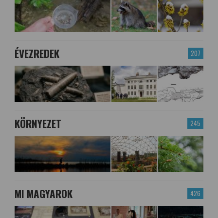
ÉVEZREDEK
207
KÖRNYEZET
245
MI MAGYAROK
426