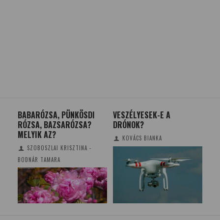
024
BABARÓZSA, PÜNKÖSDI
VESZÉLYESEK-E A
MI 
RÓZSA, BAZSARÓZSA?
DRÓNOK?
PR
MELYIK AZ?
KOVÁCS BIANKA
SZOBOSZLAI KRISZTINA -
BODNÁR TAMARA