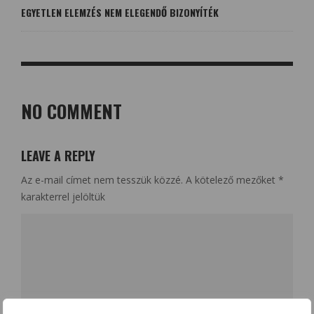
EGYETLEN ELEMZÉS NEM ELEGENDŐ BIZONYÍTÉK
NO COMMENT
LEAVE A REPLY
Az e-mail címet nem tesszük közzé.
A kötelező mezőket
*
karakterrel jelöltük