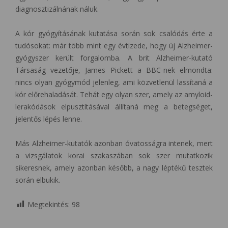
diagnosztizálnának náluk.
A kór gyógyításának kutatása során sok csalódás érte a
tudósokat: már több mint egy évtizede, hogy új Alzheimer-
gyógyszer került forgalomba. A brit Alzheimer-kutató
Társaság vezetője, James Pickett a BBC-nek elmondta:
nincs olyan gyógymód jelenleg, ami közvetlenül lassítaná a
kór előrehaladását. Tehát egy olyan szer, amely az amyloid-
lerakódások elpusztításával állítaná meg a betegséget,
jelentős lépés lenne.
Más Alzheimer-kutatók azonban óvatosságra intenek, mert
a vizsgálatok korai szakaszában sok szer mutatkozik
sikeresnek, amely azonban később, a nagy léptékű tesztek
során elbukik.
Megtekintés:
98