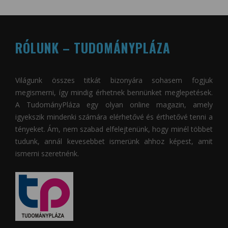
RÓLUNK – TUDOMÁNYPLÁZA
Világunk összes titkát bizonyára sohasem fogjuk
megismerni, így mindig érhetnek bennünket meglepetések.
A
TudományPláza
egy olyan online magazin, amely
igyekszik mindenki számára elérhetővé és érthetővé tenni a
tényeket. Ám, nem szabad elfelejtenünk, hogy minél többet
tudunk, annál kevesebbet ismerünk ahhoz képest, amit
ismerni szeretnénk.