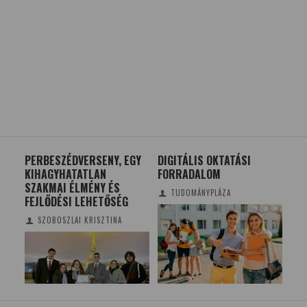
PERBESZÉDVERSENY, EGY
DIGITÁLIS OKTATÁSI
ÖK
KIHAGYHATATLAN
FORRADALOM
MA
SZAKMAI ÉLMÉNY ÉS
DIN
TUDOMÁNYPLÁZA
FEJLŐDÉSI LEHETŐSÉG
LAI
SZOBOSZLAI KRISZTINA