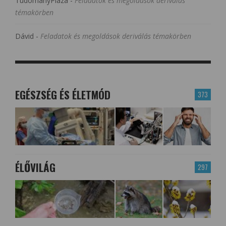
TudományPláza
-
Feladatok és megoldások deriválás
témakörben
Dávid
-
Feladatok és megoldások deriválás témakörben
EGÉSZSÉG ÉS ÉLETMÓD
373
ÉLŐVILÁG
297