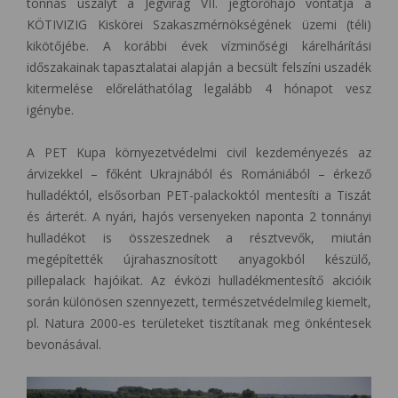
tonnás uszályt a Jégvirág VII. jégtörőhajó vontatja a
KÖTIVIZIG Kiskörei Szakaszmérnökségének üzemi (téli)
kikötőjébe. A korábbi évek vízminőségi kárelhárítási
időszakainak tapasztalatai alapján a becsült felszíni uszadék
kitermelése előreláthatólag legalább 4 hónapot vesz
igénybe.
A PET Kupa környezetvédelmi civil kezdeményezés az
árvizekkel – főként Ukrajnából és Romániából – érkező
hulladéktól, elsősorban PET-palackoktól mentesíti a Tiszát
és árterét. A nyári, hajós versenyeken naponta 2 tonnányi
hulladékot is összeszednek a résztvevők, miután
megépítették újrahasznosított anyagokból készülő,
pillepalack hajóikat. Az évközi hulladékmentesítő akcióik
során különösen szennyezett, természetvédelmileg kiemelt,
pl. Natura 2000-es területeket tisztítanak meg önkéntesek
bevonásával.