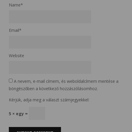
Name
*
Email
*
Website
A nevem, e-mail címem, és weboldalcímem mentése a
böngészőben a következő hozzászólásomhoz.
Kérjük, adja meg a választ számjegyekkel:
5 × egy =