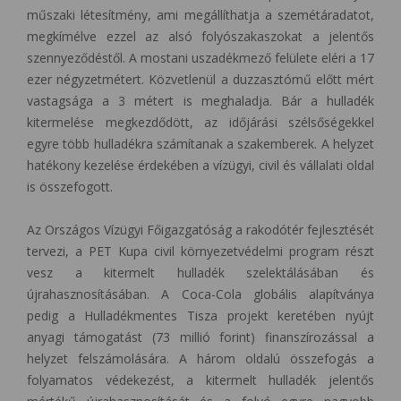
műszaki létesítmény, ami megállíthatja a szemétáradatot,
megkímélve ezzel az alsó folyószakaszokat a jelentős
szennyeződéstől. A mostani uszadékmező felülete eléri a 17
ezer négyzetmétert. Közvetlenül a duzzasztómű előtt mért
vastagsága a 3 métert is meghaladja. Bár a hulladék
kitermelése megkezdődött, az időjárási szélsőségekkel
egyre több hulladékra számítanak a szakemberek. A helyzet
hatékony kezelése érdekében a vízügyi, civil és vállalati oldal
is összefogott.
Az Országos Vízügyi Főigazgatóság a rakodótér fejlesztését
tervezi, a PET Kupa civil környezetvédelmi program részt
vesz a kitermelt hulladék szelektálásában és
újrahasznosításában. A Coca-Cola globális alapítványa
pedig a Hulladékmentes Tisza projekt keretében nyújt
anyagi támogatást (73 millió forint) finanszírozással a
helyzet felszámolására. A három oldalú összefogás a
folyamatos védekezést, a kitermelt hulladék jelentős