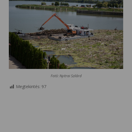
Fotó: Nyitrai Szilárd
Megtekintés:
97