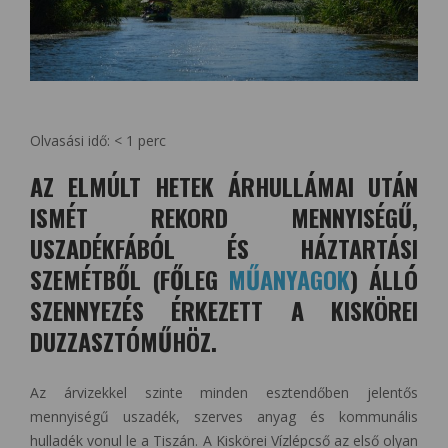
Olvasási idő:
< 1
perc
AZ ELMÚLT HETEK ÁRHULLÁMAI UTÁN
ISMÉT REKORD MENNYISÉGŰ,
USZADÉKFÁBÓL ÉS HÁZTARTÁSI
SZEMÉTBŐL (FŐLEG
MŰANYAGOK
) ÁLLÓ
SZENNYEZÉS ÉRKEZETT A KISKÖREI
DUZZASZTÓMŰHÖZ.
Az árvizekkel szinte minden esztendőben jelentős
mennyiségű uszadék, szerves anyag és kommunális
hulladék vonul le a Tiszán. A Kiskörei Vízlépcső az első olyan