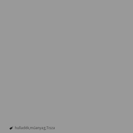
hulladék
műanyag
Tisza