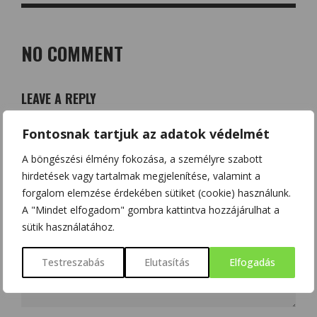
NO COMMENT
LEAVE A REPLY
Az e-mail címet nem tesszük közzé.
A kötelező mezőket
*
Fontosnak tartjuk az adatok védelmét
karakterrel jelöltük
A böngészési élmény fokozása, a személyre szabott
hirdetések vagy tartalmak megjelenítése, valamint a
forgalom elemzése érdekében sütiket (cookie) használunk.
A "Mindet elfogadom" gombra kattintva hozzájárulhat a
sütik használatához.
Testreszabás
Elutasítás
Elfogadás