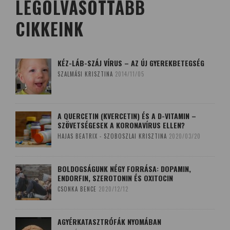
LEGOLVASOTTABB
CIKKEINK
KÉZ-LÁB-SZÁJ VÍRUS – AZ ÚJ GYEREKBETEGSÉG
SZALMÁSI KRISZTINA
2014/11/05
A QUERCETIN (KVERCETIN) ÉS A D-VITAMIN –
SZÖVETSÉGESEK A KORONAVÍRUS ELLEN?
HAJAS BEATRIX - SZOBOSZLAI KRISZTINA
2020/03/20
BOLDOGSÁGUNK NÉGY FORRÁSA: DOPAMIN,
ENDORFIN, SZEROTONIN ÉS OXITOCIN
CSONKA BENCE
2020/12/12
AGYÉRKATASZTRÓFÁK NYOMÁBAN