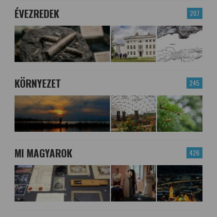
ÉVEZREDEK
207
KÖRNYEZET
245
MI MAGYAROK
426