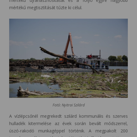
mértékű újrahasznosítását és a folyó egyre nagyobb
mértékű megtisztítását tűzte ki célul.
Fotó: Nyitrai Szilárd
A vízlépcsőnél megrekedt szilárd kommunális és szerves
hulladék kitermelése az évek során bevált módszerrel,
úszó-rakodó munkagéppel történik. A megpakolt 200