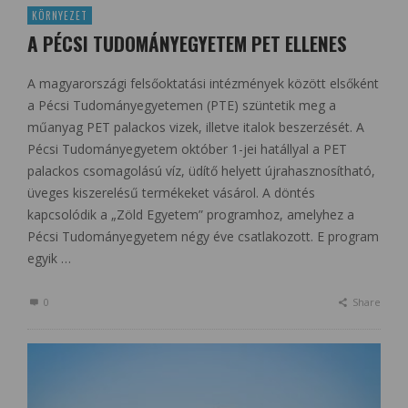
KÖRNYEZET
A PÉCSI TUDOMÁNYEGYETEM PET ELLENES
A magyarországi felsőoktatási intézmények között elsőként
a Pécsi Tudományegyetemen (PTE) szüntetik meg a
műanyag PET palackos vizek, illetve italok beszerzését. A
Pécsi Tudományegyetem október 1-jei hatállyal a PET
palackos csomagolású víz, üdítő helyett újrahasznosítható,
üveges kiszerelésű termékeket vásárol. A döntés
kapcsolódik a „Zöld Egyetem” programhoz, amelyhez a
Pécsi Tudományegyetem négy éve csatlakozott. E program
egyik …
0
Share