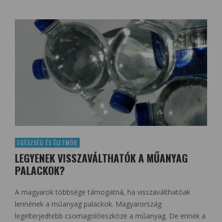
EGÉSZSÉG ÉS ÉLETMÓD
LEGYENEK VISSZAVÁLTHATÓK A MŰANYAG
PALACKOK?
A magyarok többsége támogatná, ha visszaválthatóak
lennének a műanyag palackok. Magyarország
legelterjedtebb csomagolóeszköze a műanyag. De ennek a