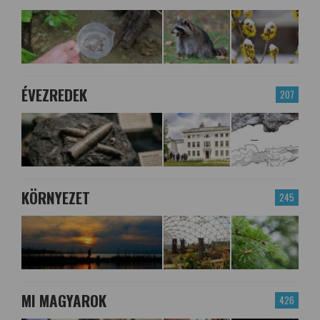
ÉVEZREDEK
207
KÖRNYEZET
245
MI MAGYAROK
426