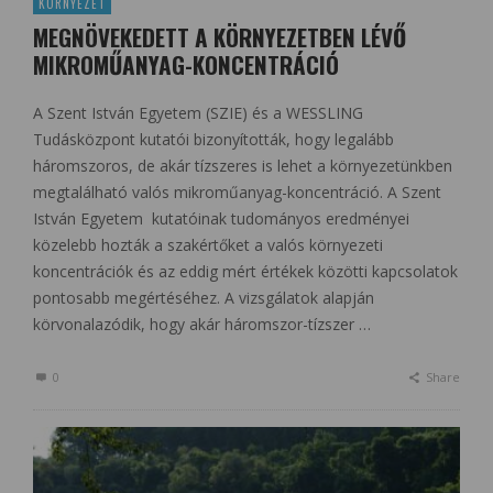
KÖRNYEZET
MEGNÖVEKEDETT A KÖRNYEZETBEN LÉVŐ
MIKROMŰANYAG-KONCENTRÁCIÓ
A Szent István Egyetem (SZIE) és a WESSLING
Tudásközpont kutatói bizonyították, hogy legalább
háromszoros, de akár tízszeres is lehet a környezetünkben
megtalálható valós mikroműanyag-koncentráció. A Szent
István Egyetem kutatóinak tudományos eredményei
közelebb hozták a szakértőket a valós környezeti
koncentrációk és az eddig mért értékek közötti kapcsolatok
pontosabb megértéséhez. A vizsgálatok alapján
körvonalazódik, hogy akár háromszor-tízszer …
0
Share