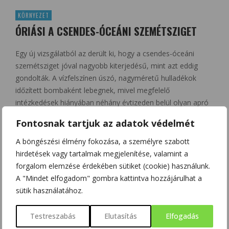
KÖRNYEZET
ÓRIÁSI A CSENDES-ÓCEÁNI SZEMÉTSZIGET
Egy új vizsgálatból az derült ki, hogy a csendes-óceáni
szemétsziget jóval nagyobb kiterjedésű, mint azt eddig
gondolták. A vízfelszínen úszó, nagyméretű hulladékok
időzített bombaként lebegnek, mivel megfelelő
intézkedések hiányában néhány évtizeden belül olyan apró
műanyagszemcsékre bomlanak le, amelyek aztán
Fontosnak tartjuk az adatok védelmét
bekerülhet a táplálékláncba. Az Ocean Cleanup alapítvány
felderítő repülőgépe hatalmas mennyiségben
A böngészési élmény fokozása, a személyre szabott
összetorlódott szemetet – főleg műanyaghulladékot –
hirdetések vagy tartalmak megjelenítése, valamint a
fedezett fel …
forgalom elemzése érdekében sütiket (cookie) használunk.
A "Mindet elfogadom" gombra kattintva hozzájárulhat a
0
Share
sütik használatához.
Testreszabás
Elutasítás
Elfogadás