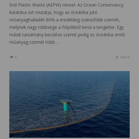
End Plastic Waste (AEPW) névvel. Az Ocean Conservancy
kutatása azt mutatja, hogy az óceánba jutó
műanyaghulladék 80%-a eredetileg szárazföldi szemét,
melynek nagy többsége a folyókból kerül a tengerbe. Egy
másik tanulmány becslése szerint pedig az óceánba ömlő
műanyag szemét több …
0
Share