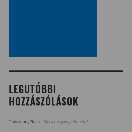
LEGUTÓBBI
HOZZÁSZÓLÁSOK
TudományPláza
-
Melyik a gyengébb nem?