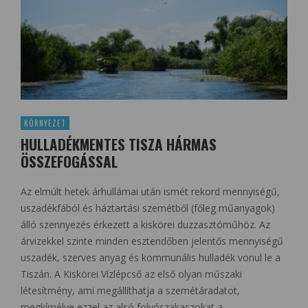
KÖRNYEZET
HULLADÉKMENTES TISZA HÁRMAS
ÖSSZEFOGÁSSAL
Az elmúlt hetek árhullámai után ismét rekord mennyiségű,
uszadékfából és háztartási szemétből (főleg műanyagok)
álló szennyezés érkezett a kiskörei duzzasztóműhöz. Az
árvizekkel szinte minden esztendőben jelentős mennyiségű
uszadék, szerves anyag és kommunális hulladék vonul le a
Tiszán. A Kiskörei Vízlépcső az első olyan műszaki
létesítmény, ami megállíthatja a szemétáradatot,
megkímélve ezzel az alsó folyószakaszokat a …