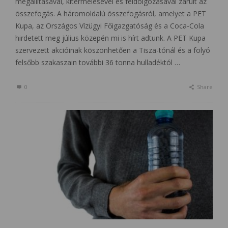
megállításával, kitermelésével és feldolgozásával zárult az
összefogás. A háromoldalú összefogásról, amelyet a PET
Kupa, az Országos Vízügyi Főigazgatóság és a Coca-Cola
hirdetett meg július közepén mi is hírt adtunk. A PET Kupa
szervezett akcióinak köszönhetően a Tisza-tónál és a folyó
felsőbb szakaszain további 36 tonna hulladéktól …
0
Share