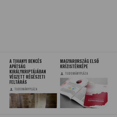
MAGYARORSZÁG ELSŐ
BIOLÓGIAI GYÓGYSZEREK
MIB
KRÍZISTÉRKÉPE
AZ ARTRITISZEK ÉS AZ
FE
OSZTEOPORÓZIS
HE
TUDOMÁNYPLÁZA
KEZELÉSÉBEN
TUDOMÁNYPLÁZA