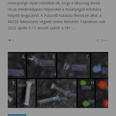
mennyisége olyan mértéket ölt, hogy a lakosság döntő
része mindenképpen helyeselné a műanyagok kidobása
helyetti begyűjtést. A Pulzus© Kutatási Rendszer által, a
MIZSE felkérésére végzett online felmérés 7 kérdéses volt.
2022. április 5-11. között zajlott a 18+ …
0
Share