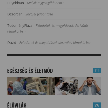
Huynhloan
-
Melyik a gyengébb nem?
Dzsorden
-
Zárójel felbontása
TudományPláza
-
Feladatok és megoldások deriválás
témakörben
Dávid
-
Feladatok és megoldások deriválás témakörben
EGÉSZSÉG ÉS ÉLETMÓD
373
ÉLŐVILÁG
297