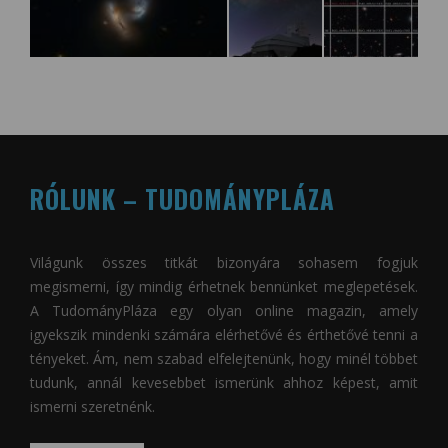
RÓLUNK – TUDOMÁNYPLÁZA
Világunk összes titkát bizonyára sohasem fogjuk
megismerni, így mindig érhetnek bennünket meglepetések.
A
TudományPláza
egy olyan online magazin, amely
igyekszik mindenki számára elérhetővé és érthetővé tenni a
tényeket. Ám, nem szabad elfelejtenünk, hogy minél többet
tudunk, annál kevesebbet ismerünk ahhoz képest, amit
ismerni szeretnénk.