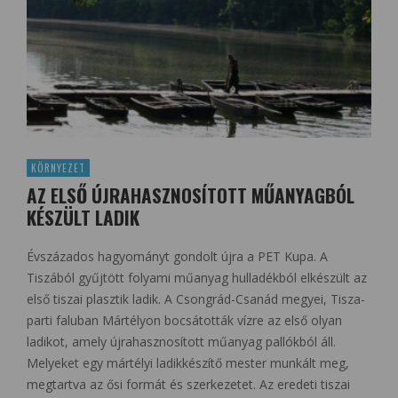
KÖRNYEZET
AZ ELSŐ ÚJRAHASZNOSÍTOTT MŰANYAGBÓL
KÉSZÜLT LADIK
Évszázados hagyományt gondolt újra a PET Kupa. A
Tiszából gyűjtött folyami műanyag hulladékból elkészült az
első tiszai plasztik ladik. A Csongrád-Csanád megyei, Tisza-
parti faluban Mártélyon bocsátották vízre az első olyan
ladikot, amely újrahasznosított műanyag pallókból áll.
Melyeket egy mártélyi ladikkészítő mester munkált meg,
megtartva az ősi formát és szerkezetet. Az eredeti tiszai