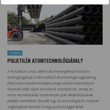
TECHNIKA
POLIETILÉN ATOMTECHNOLÓGIÁVAL?
A Roszatom orosz állami atomenergetikai konszern
vezérigazgatója a Nemzetközi Atomenergia-ügynökség
(NAÜ) éves konferenciájához kapcsolódó tudományos
fórumán több olyan innovációt mutatott be, amely az
orosz atomkutatási eredmények ipari alkalmazásának
példáit szemlélteti. Beszélt egy új technológiáról, melynek
segítségével távolról is nagy pontossággal lehet