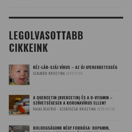
LEGOLVASOTTABB
CIKKEINK
KÉZ-LÁB-SZÁJ VÍRUS – AZ ÚJ GYEREKBETEGSÉG
SZALMÁSI KRISZTINA
2014/11/05
A QUERCETIN (KVERCETIN) ÉS A D-VITAMIN –
SZÖVETSÉGESEK A KORONAVÍRUS ELLEN?
HAJAS BEATRIX - SZOBOSZLAI KRISZTINA
2020/03/20
BOLDOGSÁGUNK NÉGY FORRÁSA: DOPAMIN,