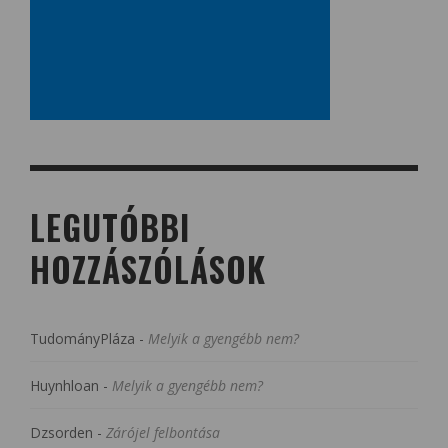
LEGUTÓBBI
HOZZÁSZÓLÁSOK
TudományPláza
-
Melyik a gyengébb nem?
Huynhloan
-
Melyik a gyengébb nem?
Dzsorden
-
Zárójel felbontása