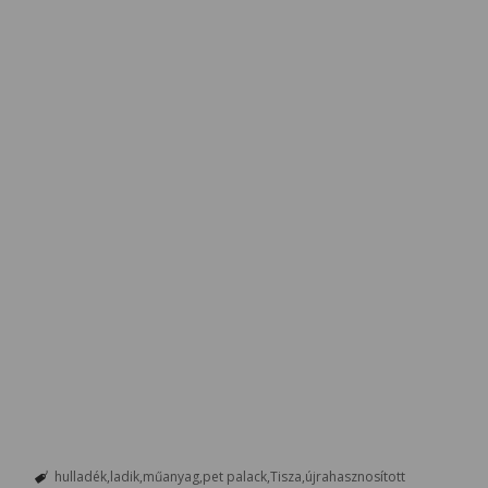
hulladék
ladik
műanyag
pet palack
Tisza
újrahasznosított