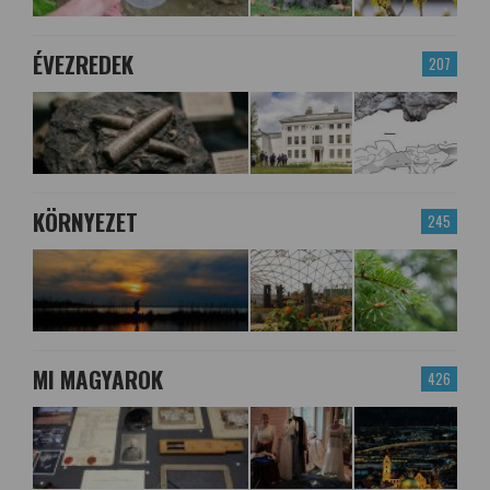
ÉVEZREDEK
207
KÖRNYEZET
245
MI MAGYAROK
426