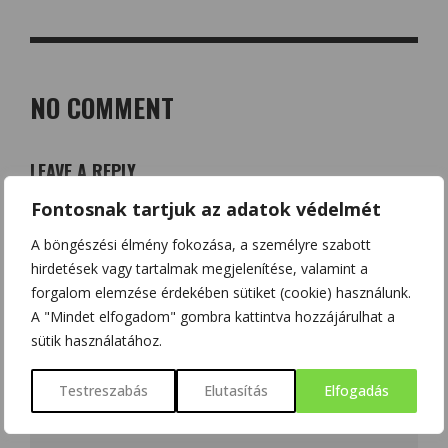
NO COMMENT
LEAVE A REPLY
Az e-mail címet nem tesszük közzé.
A kötelező mezőket
*
Fontosnak tartjuk az adatok védelmét
karakterrel jelöltük
A böngészési élmény fokozása, a személyre szabott
hirdetések vagy tartalmak megjelenítése, valamint a
forgalom elemzése érdekében sütiket (cookie) használunk.
A "Mindet elfogadom" gombra kattintva hozzájárulhat a
sütik használatához.
Testreszabás
Elutasítás
Elfogadás