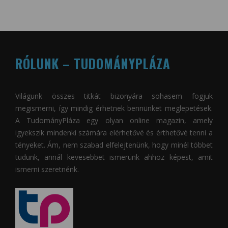
RÓLUNK – TUDOMÁNYPLÁZA
Világunk összes titkát bizonyára sohasem fogjuk
megismerni, így mindig érhetnek bennünket meglepetések.
A
TudományPláza
egy olyan online magazin, amely
igyekszik mindenki számára elérhetővé és érthetővé tenni a
tényeket. Ám, nem szabad elfelejtenünk, hogy minél többet
tudunk, annál kevesebbet ismerünk ahhoz képest, amit
ismerni szeretnénk.