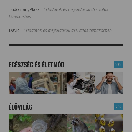
TudományPláza
-
Feladatok és megoldások deriválás
témakörben
Dávid
-
Feladatok és megoldások deriválás témakörben
EGÉSZSÉG ÉS ÉLETMÓD
373
ÉLŐVILÁG
297