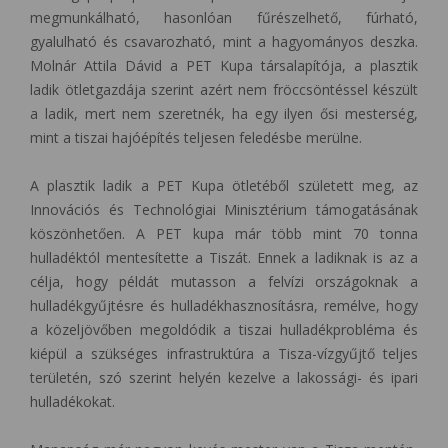
megmunkálható, hasonlóan fűrészelhető, fúrható,
gyalulható és csavarozható, mint a hagyományos deszka.
Molnár Attila Dávid a PET Kupa társalapítója, a plasztik
ladik ötletgazdája szerint azért nem fröccsöntéssel készült
a ladik, mert nem szeretnék, ha egy ilyen ősi mesterség,
mint a tiszai hajóépítés teljesen feledésbe merülne.
A plasztik ladik a PET Kupa ötletéből született meg, az
Innovációs és Technológiai Minisztérium támogatásának
köszönhetően. A PET kupa már több mint 70 tonna
hulladéktól mentesítette a Tiszát. Ennek a ladiknak is az a
célja, hogy példát mutasson a felvízi országoknak a
hulladékgyűjtésre és hulladékhasznosításra, remélve, hogy
a közeljövőben megoldódik a tiszai hulladékprobléma és
kiépül a szükséges infrastruktúra a Tisza-vízgyűjtő teljes
területén, szó szerint helyén kezelve a lakossági- és ipari
hulladékokat.