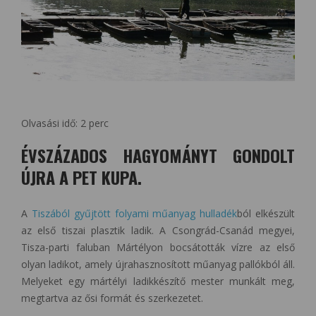
Olvasási idő:
2
perc
ÉVSZÁZADOS HAGYOMÁNYT GONDOLT
ÚJRA A PET KUPA.
A
Tiszából gyűjtött folyami műanyag hulladék
ból elkészült
az első tiszai plasztik ladik. A Csongrád-Csanád megyei,
Tisza-parti faluban Mártélyon bocsátották vízre az első
olyan ladikot, amely újrahasznosított műanyag pallókból áll.
Melyeket egy mártélyi ladikkészítő mester munkált meg,
megtartva az ősi formát és szerkezetet.