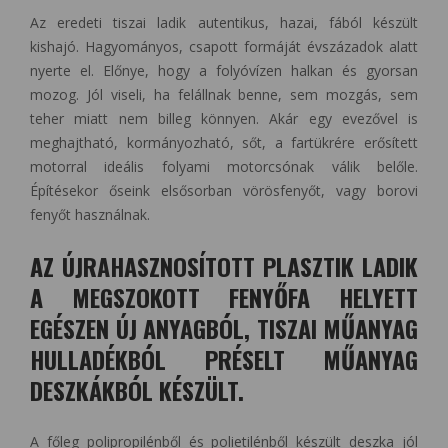
Az eredeti tiszai ladik autentikus, hazai, fából készült
kishajó. Hagyományos, csapott formáját évszázadok alatt
nyerte el. Előnye, hogy a folyóvízen halkan és gyorsan
mozog. Jól viseli, ha felállnak benne, sem mozgás, sem
teher miatt nem billeg könnyen. Akár egy evezővel is
meghajtható, kormányozható, sőt, a fartükrére erősített
motorral ideális folyami motorcsónak válik belőle.
Építésekor őseink elsősorban vörösfenyőt, vagy borovi
fenyőt használnak.
AZ ÚJRAHASZNOSÍTOTT PLASZTIK LADIK
A MEGSZOKOTT FENYŐFA HELYETT
EGÉSZEN ÚJ ANYAGBÓL, TISZAI MŰANYAG
HULLADÉKBÓL PRÉSELT MŰANYAG
DESZKÁKBÓL KÉSZÜLT.
A főleg polipropilénből és polietilénből készült deszka jól