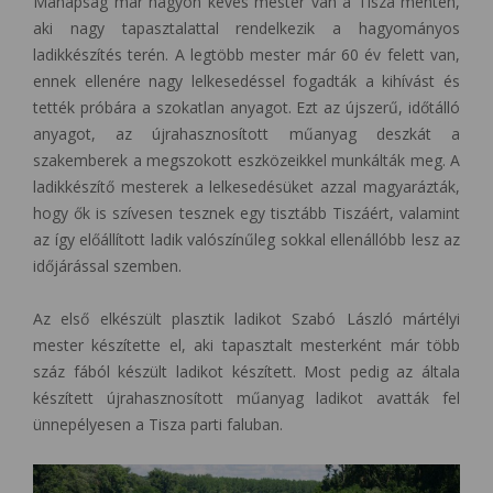
Manapság már nagyon kevés mester van a Tisza mentén,
aki nagy tapasztalattal rendelkezik a hagyományos
ladikkészítés terén. A legtöbb mester már 60 év felett van,
ennek ellenére nagy lelkesedéssel fogadták a kihívást és
tették próbára a szokatlan anyagot. Ezt az újszerű, időtálló
anyagot, az újrahasznosított műanyag deszkát a
szakemberek a megszokott eszközeikkel munkálták meg. A
ladikkészítő mesterek a lelkesedésüket azzal magyarázták,
hogy ők is szívesen tesznek egy tisztább Tiszáért, valamint
az így előállított ladik valószínűleg sokkal ellenállóbb lesz az
időjárással szemben.
Az első elkészült plasztik ladikot Szabó László mártélyi
mester készítette el, aki tapasztalt mesterként már több
száz fából készült ladikot készített. Most pedig az általa
készített újrahasznosított műanyag ladikot avatták fel
ünnepélyesen a Tisza parti faluban.