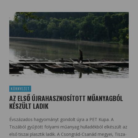
KÖRNYEZET
AZ ELSŐ ÚJRAHASZNOSÍTOTT MŰANYAGBÓL
KÉSZÜLT LADIK
Évszázados hagyományt gondolt újra a PET Kupa. A
Tiszából gyűjtött folyami műanyag hulladékból elkészült az
első tiszai plasztik ladik. A Csongrád-Csanád megyei, Tisza-