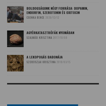
BOLDOGSÁGUNK NÉGY FORRÁSA: DOPAMIN,
ENDORFIN, SZEROTONIN ÉS OXITOCIN
CSONKA BENCE
2020/12/12
AGYÉRKATASZTRÓFÁK NYOMÁBAN
SZALMÁSI KRISZTINA
2017/10/08
A LEKOPOGÁS BABONÁJA
SZOBOSZLAI KRISZTINA
2018/03/15