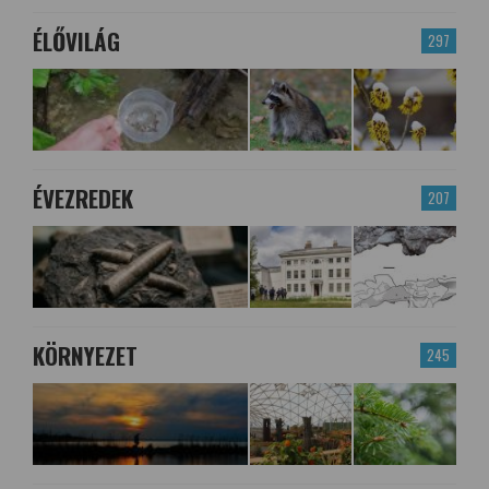
ÉLŐVILÁG
297
ÉVEZREDEK
207
KÖRNYEZET
245