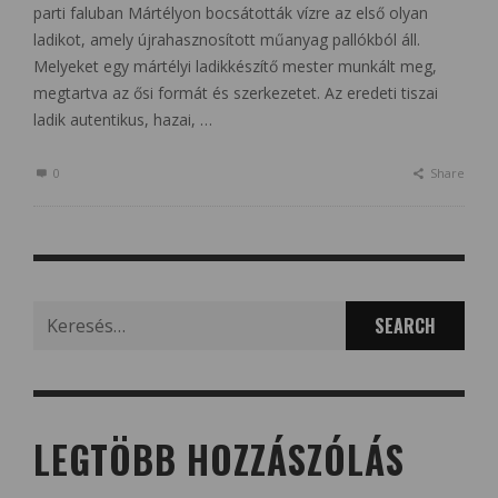
parti faluban Mártélyon bocsátották vízre az első olyan
ladikot, amely újrahasznosított műanyag pallókból áll.
Melyeket egy mártélyi ladikkészítő mester munkált meg,
megtartva az ősi formát és szerkezetet. Az eredeti tiszai
ladik autentikus, hazai, …
0
Share
Search
for:
LEGTÖBB HOZZÁSZÓLÁS