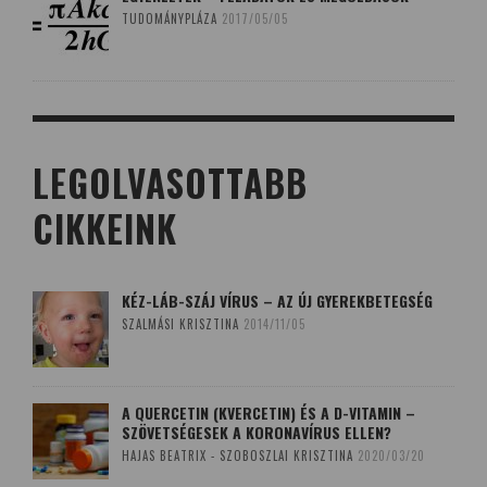
TUDOMÁNYPLÁZA
2017/05/05
LEGOLVASOTTABB
CIKKEINK
KÉZ-LÁB-SZÁJ VÍRUS – AZ ÚJ GYEREKBETEGSÉG
SZALMÁSI KRISZTINA
2014/11/05
A QUERCETIN (KVERCETIN) ÉS A D-VITAMIN –
SZÖVETSÉGESEK A KORONAVÍRUS ELLEN?
HAJAS BEATRIX - SZOBOSZLAI KRISZTINA
2020/03/20