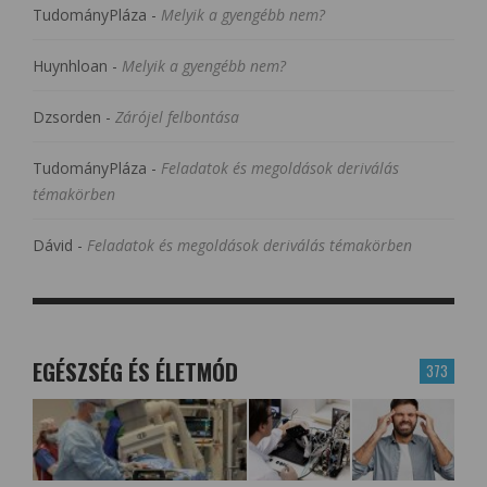
TudományPláza
-
Melyik a gyengébb nem?
Huynhloan
-
Melyik a gyengébb nem?
Dzsorden
-
Zárójel felbontása
TudományPláza
-
Feladatok és megoldások deriválás
témakörben
Dávid
-
Feladatok és megoldások deriválás témakörben
EGÉSZSÉG ÉS ÉLETMÓD
373