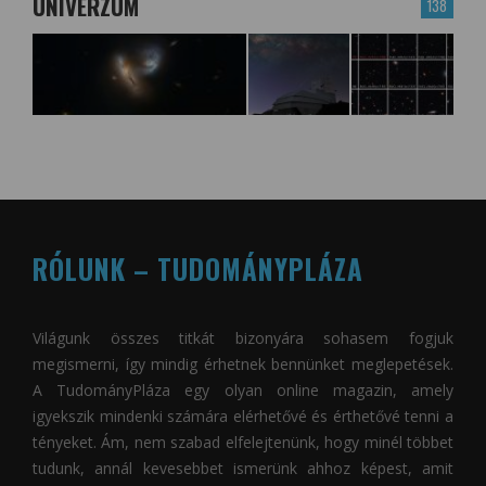
UNIVERZUM
138
RÓLUNK – TUDOMÁNYPLÁZA
Világunk összes titkát bizonyára sohasem fogjuk
megismerni, így mindig érhetnek bennünket meglepetések.
A
TudományPláza
egy olyan online magazin, amely
igyekszik mindenki számára elérhetővé és érthetővé tenni a
tényeket. Ám, nem szabad elfelejtenünk, hogy minél többet
tudunk, annál kevesebbet ismerünk ahhoz képest, amit