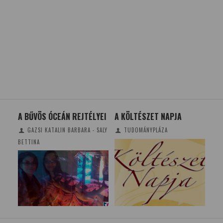
A BŰVÖS ÓCEÁN REJTÉLYEI
A KÖLTÉSZET NAPJA
AZ 
ÉS
NEM
GAZSI KATALIN BARBARA - SALY
TUDOMÁNYPLÁZA
DE 
BETTINA