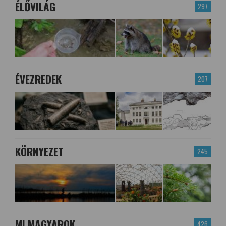
ÉLŐVILÁG
297
ÉVEZREDEK
207
KÖRNYEZET
245
MI MAGYAROK
426