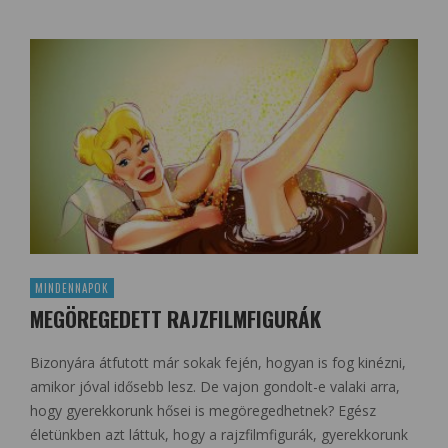
MINDENNAPOK
MEGÖREGEDETT RAJZFILMFIGURÁK
Bizonyára átfutott már sokak fején, hogyan is fog kinézni,
amikor jóval idősebb lesz. De vajon gondolt-e valaki arra,
hogy gyerekkorunk hősei is megöregedhetnek? Egész
életünkben azt láttuk, hogy a rajzfilmfigurák, gyerekkorunk