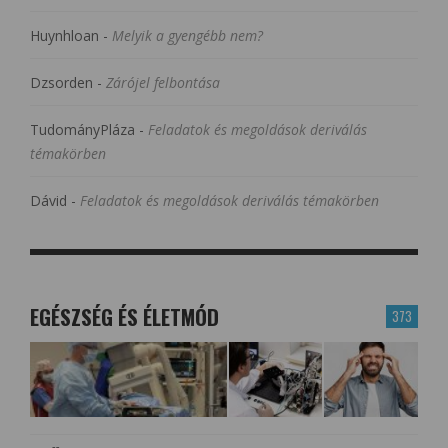
Huynhloan
-
Melyik a gyengébb nem?
Dzsorden
-
Zárójel felbontása
TudományPláza
-
Feladatok és megoldások deriválás
témakörben
Dávid
-
Feladatok és megoldások deriválás témakörben
EGÉSZSÉG ÉS ÉLETMÓD
373