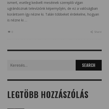
ismert, esetleg kedvelt meséinek szereplői vígan
ugrándoznak televíziónk képernyőjén, de ez a valóságban
korántsem így nézne ki. Talán többeket érdekelne, hogyan
is nézne ki …
0
Share
Search
for:
LEGTÖBB HOZZÁSZÓLÁS