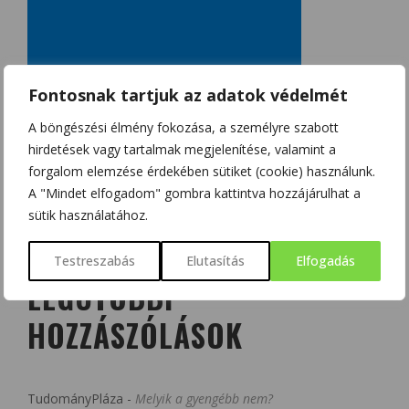
Fontosnak tartjuk az adatok védelmét
A böngészési élmény fokozása, a személyre szabott
hirdetések vagy tartalmak megjelenítése, valamint a
forgalom elemzése érdekében sütiket (cookie) használunk.
A "Mindet elfogadom" gombra kattintva hozzájárulhat a
sütik használatához.
Testreszabás
Elutasítás
Elfogadás
LEGUTÓBBI
HOZZÁSZÓLÁSOK
TudományPláza
-
Melyik a gyengébb nem?