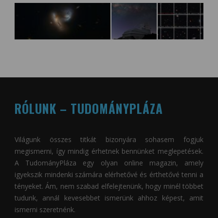
RÓLUNK – TUDOMÁNYPLÁZA
Világunk összes titkát bizonyára sohasem fogjuk
megismerni, így mindig érhetnek bennünket meglepetések.
A
TudományPláza
egy olyan online magazin, amely
igyekszik mindenki számára elérhetővé és érthetővé tenni a
tényeket. Ám, nem szabad elfelejtenünk, hogy minél többet
tudunk, annál kevesebbet ismerünk ahhoz képest, amit
ismerni szeretnénk.