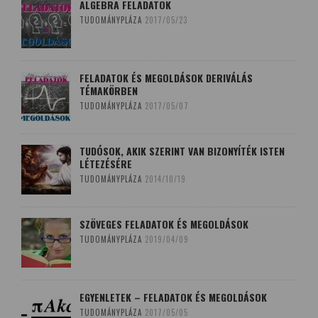
ALGEBRA FELADATOK
TUDOMÁNYPLÁZA
2017/05/23
FELADATOK ÉS MEGOLDÁSOK DERIVÁLÁS
TÉMAKÖRBEN
TUDOMÁNYPLÁZA
2017/05/07
TUDÓSOK, AKIK SZERINT VAN BIZONYÍTÉK ISTEN
LÉTEZÉSÉRE
TUDOMÁNYPLÁZA
2014/10/19
SZÖVEGES FELADATOK ÉS MEGOLDÁSOK
TUDOMÁNYPLÁZA
2019/04/09
EGYENLETEK – FELADATOK ÉS MEGOLDÁSOK
TUDOMÁNYPLÁZA
2017/05/05