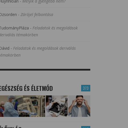
Huynhloan
-
Melyik a gyengébb nem?
Dzsorden
-
Zárójel felbontása
TudományPláza
-
Feladatok és megoldások
deriválás témakörben
Dávid
-
Feladatok és megoldások deriválás
témakörben
EGÉSZSÉG ÉS ÉLETMÓD
373