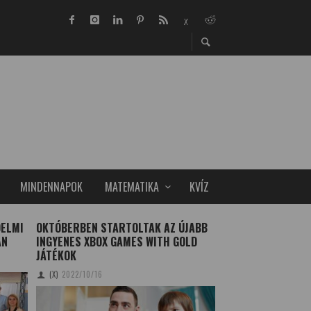
MINDENNAPOK
MATEMATIKA
KVÍZ
DELMI
OKTÓBERBEN STARTOLTAK AZ ÚJABB
A KARÁCSONYFA T
AN
INGYENES XBOX GAMES WITH GOLD
KANDERT KAROLA
20
JÁTÉKOK
(X)
2022/10/16