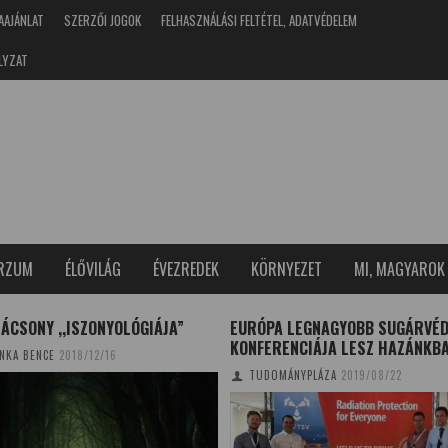
AAJÁNLAT
SZERZŐI JOGOK
FELHASZNÁLÁSI FELTÉTEL, ADATVÉDELEM
LYZAT
ERZUM
ÉLŐVILÁG
ÉVEZREDEK
KÖRNYEZET
MI, MAGYAROK
ÁCSONY ,,ISZONYOLÓGIÁJA”
EURÓPA LEGNAGYOBB SUGÁRVÉ
KONFERENCIÁJA LESZ HAZÁNKB
NKA BENCE
2018/12/16
TUDOMÁNYPLÁZA
2019/08/22