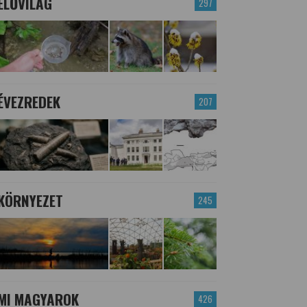
ÉLŐVILÁG
297
ÉVEZREDEK
207
KÖRNYEZET
245
MI MAGYAROK
426