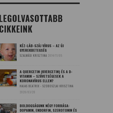
LEGOLVASOTTABB
CIKKEINK
KÉZ-LÁB-SZÁJ VÍRUS – AZ ÚJ
GYEREKBETEGSÉG
SZALMÁSI KRISZTINA
2014/11/05
A QUERCETIN (KVERCETIN) ÉS A D-
VITAMIN – SZÖVETSÉGESEK A
KORONAVÍRUS ELLEN?
HAJAS BEATRIX - SZOBOSZLAI KRISZTINA
2020/03/20
BOLDOGSÁGUNK NÉGY FORRÁSA:
DOPAMIN, ENDORFIN, SZEROTONIN ÉS