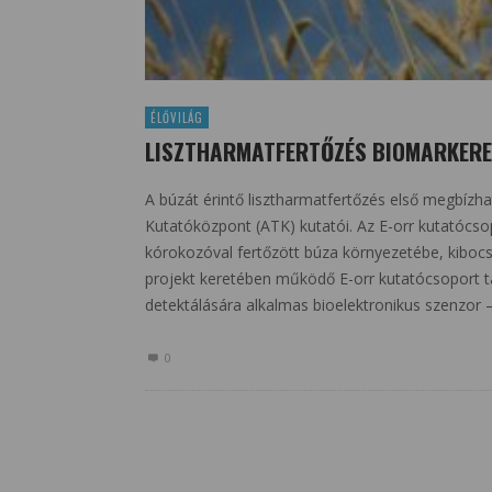
ÉLŐVILÁG
LISZTHARMATFERTŐZÉS BIOMARKERE
A búzát érintő lisztharmatfertőzés első megbíz
Kutatóközpont (ATK) kutatói. Az E-orr kutatócso
kórokozóval fertőzött búza környezetébe, kibocsá
projekt keretében működő E-orr kutatócsoport tá
detektálására alkalmas bioelektronikus szenzor –
0