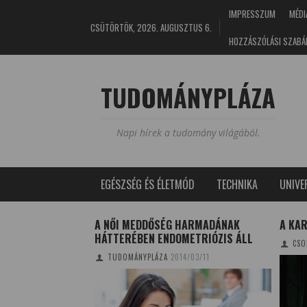
IMPRESSZUM
MÉDI
CSÜTÖRTÖK, 2026. AUGUSZTUS 6.
HOZZÁSZÓLÁSI SZABÁ
TUDOMÁNYPLÁZA
Napi hírek a tudomány világából.
EGÉSZSÉG ÉS ÉLETMÓD
TECHNIKA
UNIV
REND
A NŐI MEDDŐSÉG HARMADÁNAK
A KAR
NTŐ HATÁSA
HÁTTERÉBEN ENDOMETRIÓZIS ÁLL
CSO
4/05/21
TUDOMÁNYPLÁZA
2014/03/11