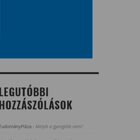
LEGUTÓBBI
HOZZÁSZÓLÁSOK
TudományPláza
-
Melyik a gyengébb nem?