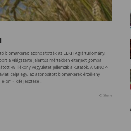
I
ható biomarkereit azonosították az ELKH Agrártudományi
port a világszerte jelentős mértékben elterjedt gomba,
tott 48 illékony vegyületét jellemzik a kutatók. A GINOP-
vlati célja egy, az azonosított biomarkerek érzékeny
 e-orr – kifejlesztése …
Share