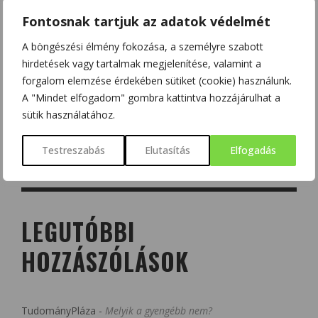
Fontosnak tartjuk az adatok védelmét
A böngészési élmény fokozása, a személyre szabott
hirdetések vagy tartalmak megjelenítése, valamint a
forgalom elemzése érdekében sütiket (cookie) használunk.
A "Mindet elfogadom" gombra kattintva hozzájárulhat a
sütik használatához.
Testreszabás
Elutasítás
Elfogadás
LEGUTÓBBI
HOZZÁSZÓLÁSOK
TudományPláza
-
Melyik a gyengébb nem?