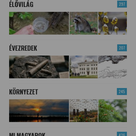
ÉLŐVILÁG
297
ÉVEZREDEK
207
KÖRNYEZET
245
MI MAGYAROK
426