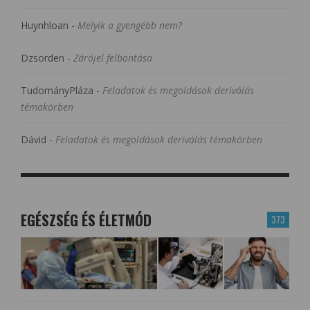
Huynhloan
-
Melyik a gyengébb nem?
Dzsorden
-
Zárójel felbontása
TudományPláza
-
Feladatok és megoldások deriválás
témakörben
Dávid
-
Feladatok és megoldások deriválás témakörben
EGÉSZSÉG ÉS ÉLETMÓD
373