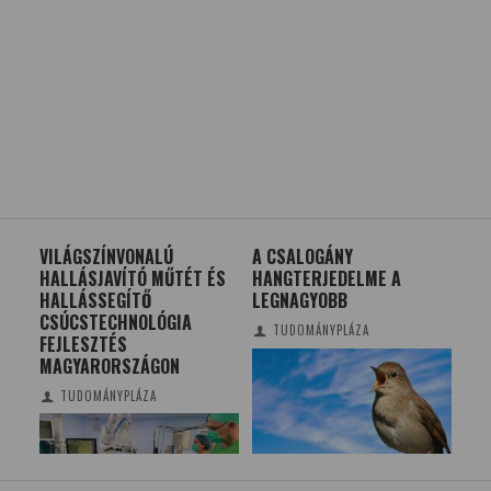
GOK
VILÁGSZÍNVONALÚ
A CSALOGÁNY
MU
HALLÁSJAVÍTÓ MŰTÉT ÉS
HANGTERJEDELME A
VA
HALLÁSSEGÍTŐ
LEGNAGYOBB
VIL
CSÚCSTECHNOLÓGIA
TUDOMÁNYPLÁZA
FEJLESZTÉS
MAGYARORSZÁGON
TUDOMÁNYPLÁZA