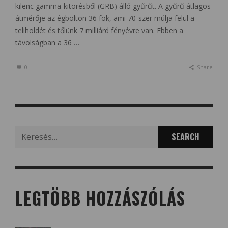
kilenc gamma-kitörésből (GRB) álló gyűrűt. A gyűrű átlagos
átmérője az égbolton 36 fok, ami 70-szer múlja felül a
teliholdét és tőlünk 7 milliárd fényévre van. Ebben a
távolságban a 36 …
0
Share
Search
for:
LEGTÖBB HOZZÁSZÓLÁS