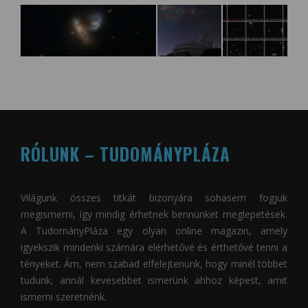
RÓLUNK – TUDOMÁNYPLÁZA
Világunk összes titkát bizonyára sohasem fogjuk
megismerni, így mindig érhetnek bennünket meglepetések.
A
TudományPláza
egy olyan online magazin, amely
igyekszik mindenki számára elérhetővé és érthetővé tenni a
tényeket. Ám, nem szabad elfelejtenünk, hogy minél többet
tudunk, annál kevesebbet ismerünk ahhoz képest, amit
ismerni szeretnénk.