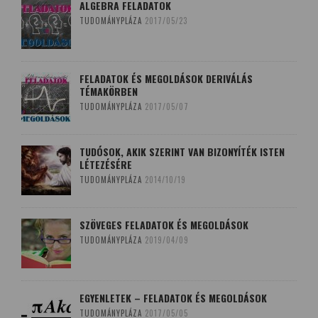
ALGEBRA FELADATOK
TUDOMÁNYPLÁZA
2017/05/23
FELADATOK ÉS MEGOLDÁSOK DERIVÁLÁS
TÉMAKÖRBEN
TUDOMÁNYPLÁZA
2017/05/07
TUDÓSOK, AKIK SZERINT VAN BIZONYÍTÉK ISTEN
LÉTEZÉSÉRE
TUDOMÁNYPLÁZA
2014/10/19
SZÖVEGES FELADATOK ÉS MEGOLDÁSOK
TUDOMÁNYPLÁZA
2019/04/09
EGYENLETEK – FELADATOK ÉS MEGOLDÁSOK
TUDOMÁNYPLÁZA
2017/05/05