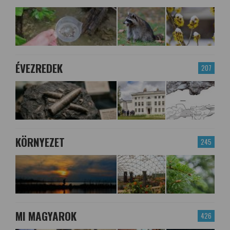
ÉVEZREDEK
207
KÖRNYEZET
245
MI MAGYAROK
426