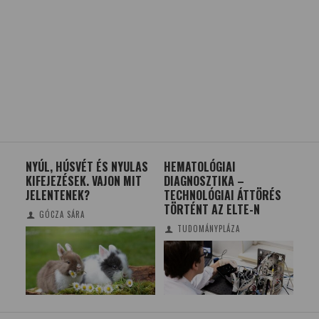
NEN
NYÚL, HÚSVÉT ÉS NYULAS
HEMATOLÓGIAI
SA
KIFEJEZÉSEK. VAJON MIT
DIAGNOSZTIKA –
GY
JELENTENEK?
TECHNOLÓGIAI ÁTTÖRÉS
VA
TÖRTÉNT AZ ELTE-N
GÓCZA SÁRA
TUDOMÁNYPLÁZA