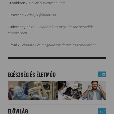
Huynhloan
-
Melyik a gyengébb nem?
Dzsorden
-
Zárójel felbontása
TudományPláza
-
Feladatok és megoldások deriválás
témakörben
Dávid
-
Feladatok és megoldások deriválás témakörben
EGÉSZSÉG ÉS ÉLETMÓD
373
ÉLŐVILÁG
297