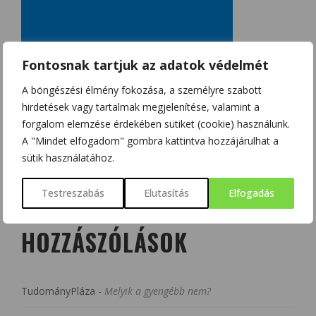
Fontosnak tartjuk az adatok védelmét
A böngészési élmény fokozása, a személyre szabott
hirdetések vagy tartalmak megjelenítése, valamint a
forgalom elemzése érdekében sütiket (cookie) használunk.
A "Mindet elfogadom" gombra kattintva hozzájárulhat a
sütik használatához.
Testreszabás
Elutasítás
Elfogadás
LEGUTÓBBI
HOZZÁSZÓLÁSOK
TudományPláza
-
Melyik a gyengébb nem?