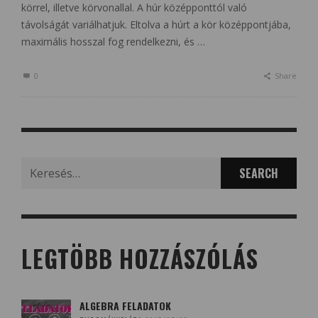
körrel, illetve körvonallal. A húr középponttól való
távolságát variálhatjuk. Eltolva a húrt a kör középpontjába,
maximális hosszal fog rendelkezni, és …
0
Share
Search
for:
LEGTÖBB HOZZÁSZÓLÁS
ALGEBRA FELADATOK