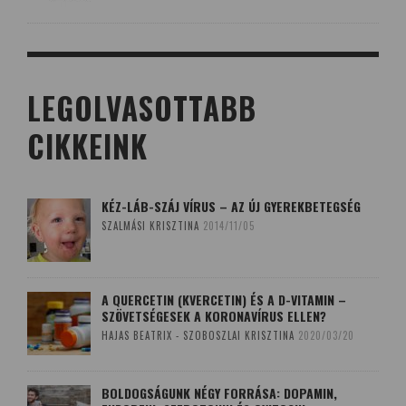
LEGOLVASOTTABB
CIKKEINK
KÉZ-LÁB-SZÁJ VÍRUS – AZ ÚJ GYEREKBETEGSÉG
SZALMÁSI KRISZTINA
2014/11/05
A QUERCETIN (KVERCETIN) ÉS A D-VITAMIN –
SZÖVETSÉGESEK A KORONAVÍRUS ELLEN?
HAJAS BEATRIX - SZOBOSZLAI KRISZTINA
2020/03/20
BOLDOGSÁGUNK NÉGY FORRÁSA: DOPAMIN,