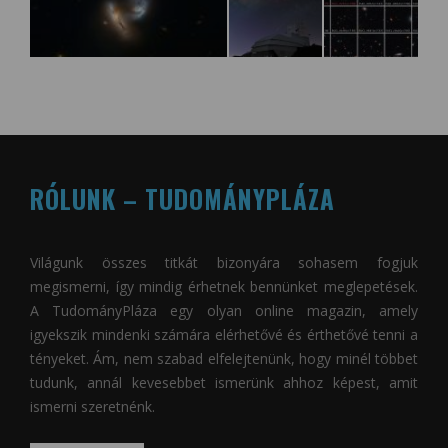
RÓLUNK – TUDOMÁNYPLÁZA
Világunk összes titkát bizonyára sohasem fogjuk
megismerni, így mindig érhetnek bennünket meglepetések.
A
TudományPláza
egy olyan online magazin, amely
igyekszik mindenki számára elérhetővé és érthetővé tenni a
tényeket. Ám, nem szabad elfelejtenünk, hogy minél többet
tudunk, annál kevesebbet ismerünk ahhoz képest, amit
ismerni szeretnénk.