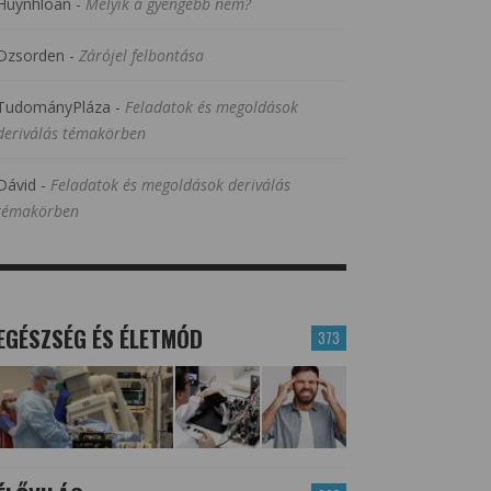
Huynhloan
-
Melyik a gyengébb nem?
Dzsorden
-
Zárójel felbontása
TudományPláza
-
Feladatok és megoldások
deriválás témakörben
Dávid
-
Feladatok és megoldások deriválás
témakörben
EGÉSZSÉG ÉS ÉLETMÓD
373