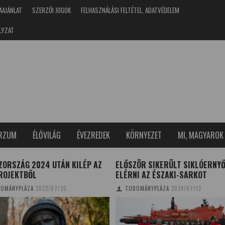
AAJÁNLAT
SZERZŐI JOGOK
FELHASZNÁLÁSI FELTÉTEL, ADATVÉDELEM
LYZAT
ERZUM
ÉLŐVILÁG
ÉVEZREDEK
KÖRNYEZET
MI, MAGYAROK
ZORSZÁG 2024 UTÁN KILÉP AZ
ELŐSZÖR SIKERÜLT SIKLÓERNY
PROJEKTBŐL
ELÉRNI AZ ÉSZAKI-SARKOT
OMÁNYPLÁZA
2022/07/26
TUDOMÁNYPLÁZA
2024/07/12