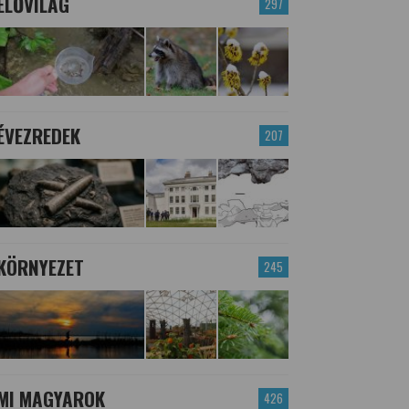
ÉLŐVILÁG
297
ÉVEZREDEK
207
KÖRNYEZET
245
MI MAGYAROK
426