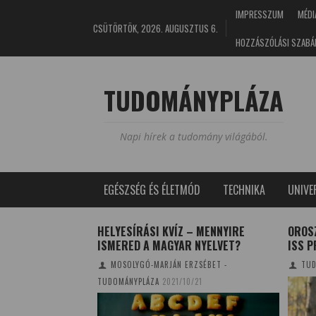
IMPRESSZUM
MÉDI
CSÜTÖRTÖK, 2026. AUGUSZTUS 6.
HOZZÁSZÓLÁSI SZABÁ
TUDOMÁNYPLÁZA
Napi hírek a tudomány világából.
EGÉSZSÉG ÉS ÉLETMÓD
TECHNIKA
UNIV
OGABB MAGYAR
HELYESÍRÁSI KVÍZ – MENNYIRE
OROS
ISMERED A MAGYAR NYELVET?
ISS 
0/06/03
MOSOLYGÓ-MARJÁN ERZSÉBET -
TUD
TUDOMÁNYPLÁZA
2021/10/21