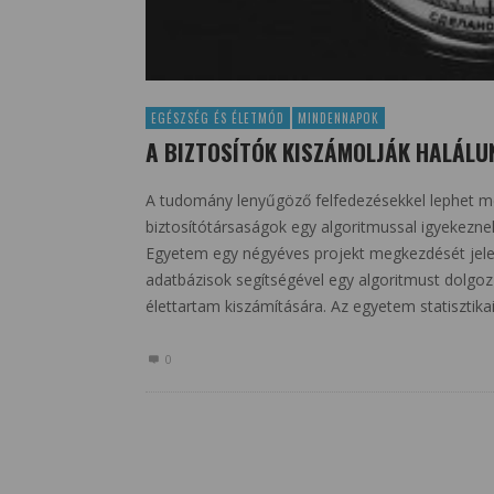
EGÉSZSÉG ÉS ÉLETMÓD
MINDENNAPOK
A BIZTOSÍTÓK KISZÁMOLJÁK HALÁLU
A tudomány lenyűgöző felfedezésekkel lephet meg
biztosítótársaságok egy algoritmussal igyekeznek
Egyetem egy négyéves projekt megkezdését jelen
adatbázisok segítségével egy algoritmust dolgo
élettartam kiszámítására. Az egyetem statisztika
0