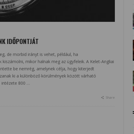
NK IDŐPONTJÁT
, de morbid irányt is vehet, például, ha
 kiszámolni, mikor halnak meg az ügyfeleik. A Kelet-Angliai
tette be nemrég, amelynek célja, hogy kiterjedt
zzanak ki a különböző körülmények között várható
i intézete 800 …
Share