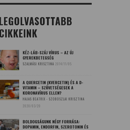
LEGOLVASOTTABB
CIKKEINK
KÉZ-LÁB-SZÁJ VÍRUS – AZ ÚJ
GYEREKBETEGSÉG
SZALMÁSI KRISZTINA
2014/11/05
A QUERCETIN (KVERCETIN) ÉS A D-
VITAMIN – SZÖVETSÉGESEK A
KORONAVÍRUS ELLEN?
HAJAS BEATRIX - SZOBOSZLAI KRISZTINA
2020/03/20
BOLDOGSÁGUNK NÉGY FORRÁSA:
DOPAMIN, ENDORFIN, SZEROTONIN ÉS