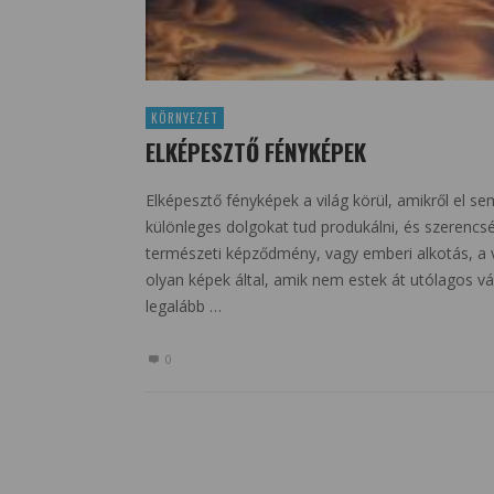
KÖRNYEZET
ELKÉPESZTŐ FÉNYKÉPEK
Elképesztő fényképek a világ körül, amikről el 
különleges dolgokat tud produkálni, és szerencs
természeti képződmény, vagy emberi alkotás, a
olyan képek által, amik nem estek át utólagos v
legalább …
0