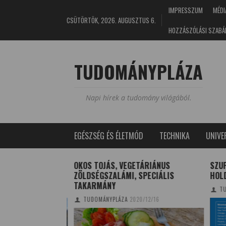
IMPRESSZUM
MÉDI
CSÜTÖRTÖK, 2026. AUGUSZTUS 6.
HOZZÁSZÓLÁSI SZABÁ
TUDOMÁNYPLÁZA
Napi hírek a tudomány világából.
EGÉSZSÉG ÉS ÉLETMÓD
TECHNIKA
UNIV
OS TENGERI PARK
OKOS TOJÁS, VEGETÁRIÁNUS
SZUPE
ZÖLDSÉGSZALÁMI, SPECIÁLIS
HOLD
TAKARMÁNY
6/06/02
TUD
TUDOMÁNYPLÁZA
2020/12/16