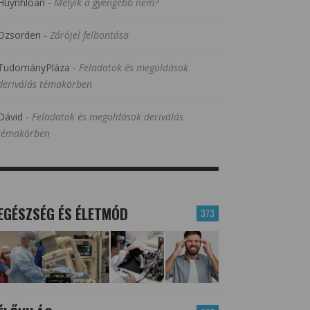
Huynhloan
-
Melyik a gyengébb nem?
Dzsorden
-
Zárójel felbontása
TudományPláza
-
Feladatok és megoldások
deriválás témakörben
Dávid
-
Feladatok és megoldások deriválás
témakörben
EGÉSZSÉG ÉS ÉLETMÓD
373