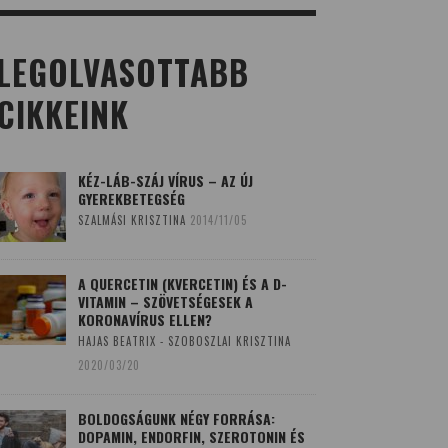
LEGOLVASOTTABB
CIKKEINK
KÉZ-LÁB-SZÁJ VÍRUS – AZ ÚJ
GYEREKBETEGSÉG
SZALMÁSI KRISZTINA
2014/11/05
A QUERCETIN (KVERCETIN) ÉS A D-
VITAMIN – SZÖVETSÉGESEK A
KORONAVÍRUS ELLEN?
HAJAS BEATRIX - SZOBOSZLAI KRISZTINA
2020/03/20
BOLDOGSÁGUNK NÉGY FORRÁSA:
DOPAMIN, ENDORFIN, SZEROTONIN ÉS