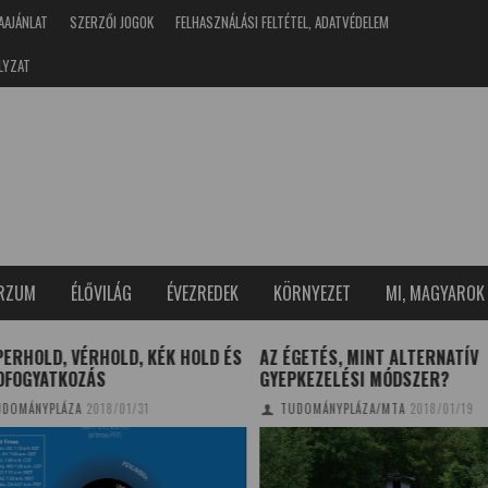
AAJÁNLAT
SZERZŐI JOGOK
FELHASZNÁLÁSI FELTÉTEL, ADATVÉDELEM
LYZAT
ERZUM
ÉLŐVILÁG
ÉVEZREDEK
KÖRNYEZET
MI, MAGYAROK
RHOLD, VÉRHOLD, KÉK HOLD ÉS
AZ ÉGETÉS, MINT ALTERNATÍV
FOGYATKOZÁS
GYEPKEZELÉSI MÓDSZER?
OMÁNYPLÁZA
2018/01/31
TUDOMÁNYPLÁZA/MTA
2018/01/19