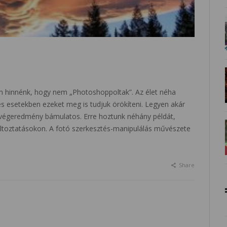
sem hinnénk, hogy nem „Photoshoppoltak”. Az élet néha
és esetekben ezeket meg is tudjuk örökíteni. Legyen akár
 végeredmény bámulatos. Erre hoztunk néhány példát,
áltoztatásokon. A fotó szerkesztés-manipulálás művészete
Share