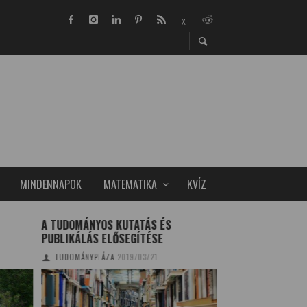
MINDENNAPOK
MATEMATIKA
KVÍZ
A TUDOMÁNYOS KUTATÁS ÉS
AZ ÉTKEZÉSI QR-K
PUBLIKÁLÁS ELŐSEGÍTÉSE
GYÓGYSZERÉN
TUDOMÁNYPLÁZA
2019/03/21
TUDOMÁNYPLÁZA
20