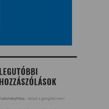
LEGUTÓBBI
HOZZÁSZÓLÁSOK
TudományPláza
-
Melyik a gyengébb nem?