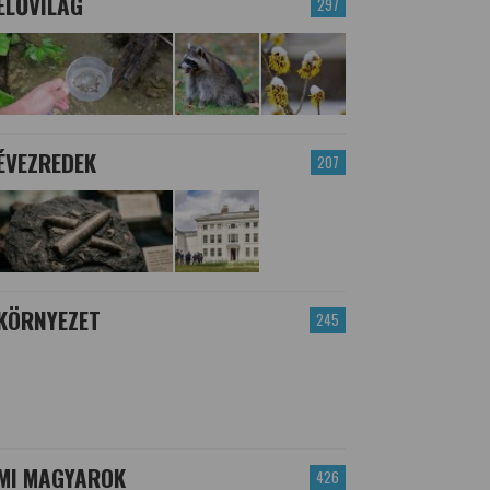
ÉLŐVILÁG
297
ÉVEZREDEK
207
KÖRNYEZET
245
MI MAGYAROK
426