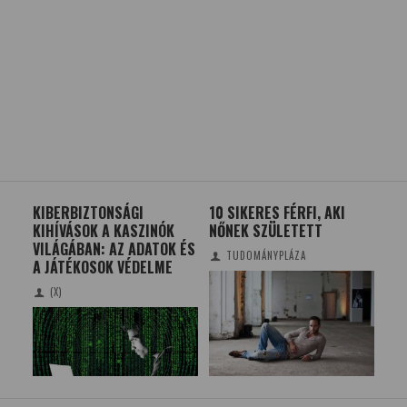
KIBERBIZTONSÁGI
10 SIKERES FÉRFI, AKI
ZAJ
KIHÍVÁSOK A KASZINÓK
NŐNEK SZÜLETETT
NU
VILÁGÁBAN: AZ ADATOK ÉS
BM
TUDOMÁNYPLÁZA
A JÁTÉKOSOK VÉDELME
(X)