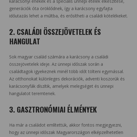
karácsonyi énekek és a speciális ünnepi ételek elkészítése,
generációk óta öröklődnek, így a karácsony egyfajta
időutazás lehet a múltba, és erősítheti a családi kötelékeket.
2. CSALÁDI ÖSSZEJÖVETELEK ÉS
HANGULAT
Sok magyar család számára a karácsony a családi
összejövetelek ideje. Az ünnepi időszak során a
családtagok igyekeznek minél több időt tölteni egymással.
Az otthonokat különleges dekorációk, adventi koszorúk és
karácsonyfák díszítik, amelyek melegséget és ünnepi
hangulatot teremtenek.
3. GASZTRONÓMIAI ÉLMÉNYEK
Ha már a családot említettük, akkor fontos megjegyezni,
hogy az ünnepi időszak Magyarországon elképzelhetetlen