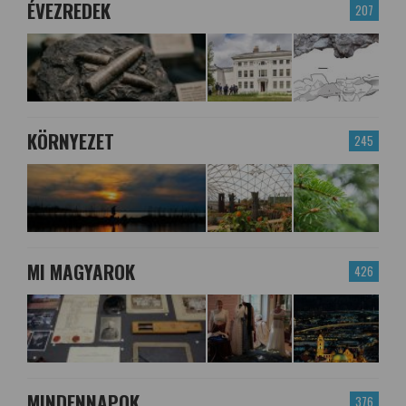
ÉVEZREDEK
207
KÖRNYEZET
245
MI MAGYAROK
426
MINDENNAPOK
376