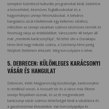
ünnepkör különböző kulturális programokat kínál, beleértve
a koncerteket, kézműves foglalkozásokat és a
hagyományos ünnepi felvonulásokat. A belváros
hangulatos utcái tökéletesek egy kellemes sétához,
miközben az ünnepi vásárban számos kézműves termék és
finomság várja az érdeklődőket. Városszerte 48 helyen áll
már „mindenki karácsonyfája”, fel lehet ülni a Dunakapu
téren lévő nagy mikulás szánra, a Széchenyi térre pedig
felújított Betlehem érkezett. Még korcsolyázni is lehet.
5. DEBRECEN: KÜLÖNLEGES KARÁCSONYI
VÁSÁR ÉS HANGULAT
Debrecen, Kelet-Magyarország büszkesége, karácsonykor
is rendkívül vonzó. A Kossuth tér és a város más főterei
ünnepi fényekben úsznak, és az itt megrendezett
karácsonyi vásár számos lehetőséget kínál a vásárlásra és
a gasztronómiai élvezetekre. Van korcsolyapálya és