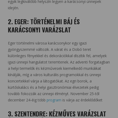
egyik legkiválóbb helyszín legyen a karácsonyi ünnepek
idején.
2. EGER: TÖRTÉNELMI BÁJ ÉS
KARÁCSONYI VARÁZSLAT
Eger történelmi városa karácsonykor egy igazi
gyöngyszemmé változik. A várat és a Dobó teret
különleges fényekkel és dekorációkkal díszítik fel, amelyek
igazi ünnepi hangulatot teremtenek. Az adventi forgatagban
a helyi termelők és kézművesek kiemelkedő munkáikat
kínálják, míg a város kulturális programokkal és ünnepi
koncertekkel várja a látogatókat. Az egri borok, a
kürtőskalács és a helyi gasztronómiai élvezetek pedig
tovább fokozzák az ünnepi élményt. November 25-től
december 24-éig több
program
is várja az érdeklődőket
3. SZENTENDRE: KÉZMŰVES VARÁZSLAT