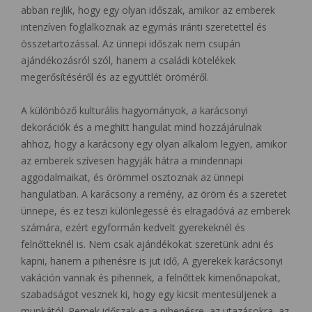
abban rejlik, hogy egy olyan időszak, amikor az emberek
intenzíven foglalkoznak az egymás iránti szeretettel és
összetartozással. Az ünnepi időszak nem csupán
ajándékozásról szól, hanem a családi kötelékek
megerősítéséről és az együttlét öröméről.
A különböző kulturális hagyományok, a karácsonyi
dekorációk és a meghitt hangulat mind hozzájárulnak
ahhoz, hogy a karácsony egy olyan alkalom legyen, amikor
az emberek szívesen hagyják hátra a mindennapi
aggodalmaikat, és örömmel osztoznak az ünnepi
hangulatban. A karácsony a remény, az öröm és a szeretet
ünnepe, és ez teszi különlegessé és elragadóvá az emberek
számára, ezért egyformán kedvelt gyerekeknél és
felnőtteknél is. Nem csak ajándékokat szeretünk adni és
kapni, hanem a pihenésre is jut idő, A gyerekek karácsonyi
vakáción vannak és pihennek, a felnőttek kimenőnapokat,
szabadságot vesznek ki, hogy egy kicsit mentesüljenek a
munkától. Remek időszak ez a pihenésre, az utazásokra, az