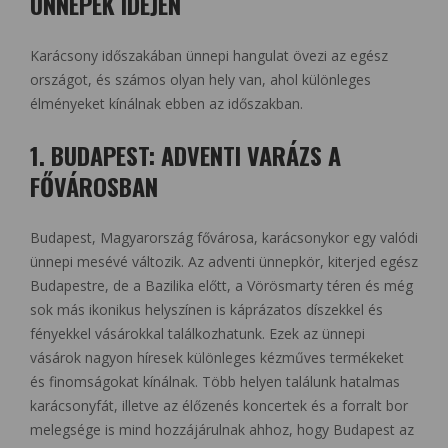
ÜNNEPEK IDEJÉN
Karácsony időszakában ünnepi hangulat övezi az egész
országot, és számos olyan hely van, ahol különleges
élményeket kínálnak ebben az időszakban.
1. BUDAPEST: ADVENTI VARÁZS A
FŐVÁROSBAN
Budapest, Magyarország fővárosa, karácsonykor egy valódi
ünnepi mesévé változik. Az adventi ünnepkör, kiterjed egész
Budapestre, de a Bazilika előtt, a Vörösmarty téren és még
sok más ikonikus helyszínen is káprázatos díszekkel és
fényekkel vásárokkal találkozhatunk. Ezek az ünnepi
vásárok nagyon híresek különleges kézműves termékeket
és finomságokat kínálnak. Több helyen találunk hatalmas
karácsonyfát, illetve az élőzenés koncertek és a forralt bor
melegsége is mind hozzájárulnak ahhoz, hogy Budapest az