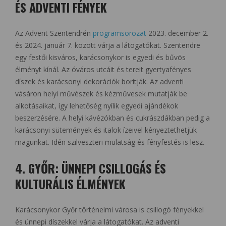
ÉS ADVENTI FÉNYEK
Az Advent Szentendrén
programsorozat
2023. december 2.
és 2024. január 7. között várja a látogatókat. Szentendre
egy festői kisváros, karácsonykor is egyedi és bűvös
élményt kínál. Az óváros utcáit és tereit gyertyafényes
díszek és karácsonyi dekorációk borítják. Az adventi
vásáron helyi művészek és kézművesek mutatják be
alkotásaikat, így lehetőség nyílik egyedi ajándékok
beszerzésére. A helyi kávézókban és cukrászdákban pedig a
karácsonyi sütemények és italok ízeivel kényeztethetjük
magunkat. Idén szilveszteri mulatság és fényfestés is lesz.
4. GYŐR: ÜNNEPI CSILLOGÁS ÉS
KULTURÁLIS ÉLMÉNYEK
Karácsonykor Győr történelmi városa is csillogó fényekkel
és ünnepi díszekkel várja a látogatókat. Az adventi