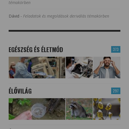
témakörben
Dávid
-
Feladatok és megoldások deriválás témakörben
EGÉSZSÉG ÉS ÉLETMÓD
373
ÉLŐVILÁG
297