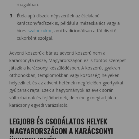
magukban.
Ételalapú díszek: népszerűek az ételalapú
karácsonyfadíszek is, például a mézeskalács vagy a
híres
szaloncukor
, ami tradicionálisan a fát díszítő
cukorként szolgál.
Adventi koszorúk: bár az adventi koszorú nem a
karácsonyfa része, Magyarországon ez is fontos szerepet
játszik a karácsonyi készülődésben. A koszorút gyakran
otthonokban, templomokban vagy közösségi helyeken
helyezik el, és az advent hetének megfelelően gyertyákat
gyújtanak rajta. Ezek a hagyományok az évek során
változhatnak és fejlődhetnek, de mindig megtartják a
karácsony egyedi varázslatát.
LEGJOBB ÉS CSODÁLATOS HELYEK
MAGYARORSZÁGON A KARÁCSONYI