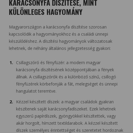
KARÁCSONYFA DÍSZÍTÉSE, MINT
KÜLÖNLEGES HAGYOMÁNY
Magyarországon a karácsonyfa díszítése szorosan
kapcsolódik a hagyományokhoz és a családi ünnepi
készülődéshez. A díszítési hagyományok változatosak
lehetnek, de néhány általános jellegzetesség gyakori:
Csillagszóró és fényfüzér: a modern magyar
karácsonyfa díszítésének középpontjában a fények
állnak. A csillagszórók és a különböző színű, csillogó
fényfüzérek körbefonják a fát, melegséget és ünnepi
hangulatot teremtve.
Kézzel készített díszek: a magyar családok gyakran
készítenek saját karácsonyfadíszeket. Ezek lehetnek
egyszerű papírdíszek, gyöngyökkel készítettek, vagy
akár horgolt, hímzett textildarabok. A kézzel készített
díszek személyes érintettséget és szeretetet hordoznak