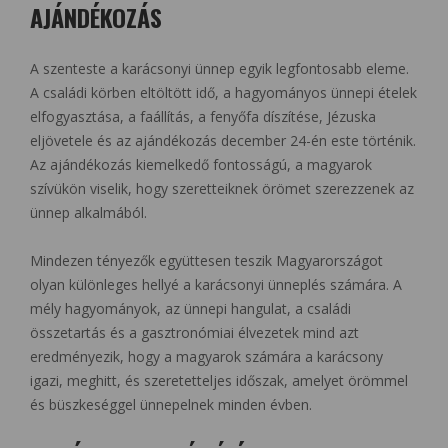
AJÁNDÉKOZÁS
A szenteste a karácsonyi ünnep egyik legfontosabb eleme.
A családi körben eltöltött idő, a hagyományos ünnepi ételek
elfogyasztása, a faállítás, a fenyőfa díszítése, Jézuska
eljövetele és az ajándékozás december 24-én este történik.
Az ajándékozás kiemelkedő fontosságú, a magyarok
szívükön viselik, hogy szeretteiknek örömet szerezzenek az
ünnep alkalmából.
Mindezen tényezők együttesen teszik Magyarországot
olyan különleges hellyé a karácsonyi ünneplés számára. A
mély hagyományok, az ünnepi hangulat, a családi
összetartás és a gasztronómiai élvezetek mind azt
eredményezik, hogy a magyarok számára a karácsony
igazi, meghitt, és szeretetteljes időszak, amelyet örömmel
és büszkeséggel ünnepelnek minden évben.