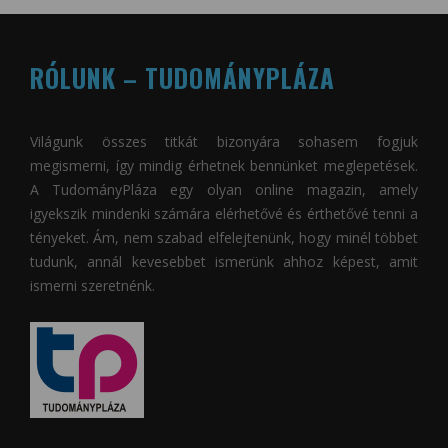
RÓLUNK – TUDOMÁNYPLÁZA
Világunk összes titkát bizonyára sohasem fogjuk
megismerni, így mindig érhetnek bennünket meglepetések.
A
TudományPláza
egy olyan online magazin, amely
igyekszik mindenki számára elérhetővé és érthetővé tenni a
tényeket. Ám, nem szabad elfelejtenünk, hogy minél többet
tudunk, annál kevesebbet ismerünk ahhoz képest, amit
ismerni szeretnénk.