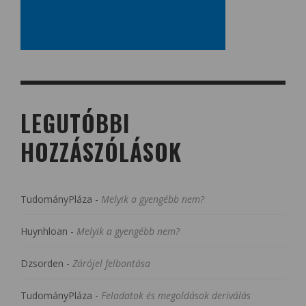
LEGUTÓBBI
HOZZÁSZÓLÁSOK
TudományPláza
-
Melyik a gyengébb nem?
Huynhloan
-
Melyik a gyengébb nem?
Dzsorden
-
Zárójel felbontása
TudományPláza
-
Feladatok és megoldások deriválás