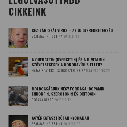
CIKKEINK
KÉZ-LÁB-SZÁJ VÍRUS – AZ ÚJ GYEREKBETEGSÉG
SZALMÁSI KRISZTINA
2014/11/05
A QUERCETIN (KVERCETIN) ÉS A D-VITAMIN –
SZÖVETSÉGESEK A KORONAVÍRUS ELLEN?
HAJAS BEATRIX - SZOBOSZLAI KRISZTINA
2020/03/20
BOLDOGSÁGUNK NÉGY FORRÁSA: DOPAMIN,
ENDORFIN, SZEROTONIN ÉS OXITOCIN
CSONKA BENCE
2020/12/12
AGYÉRKATASZTRÓFÁK NYOMÁBAN
SZALMÁSI KRISZTINA
2017/10/08