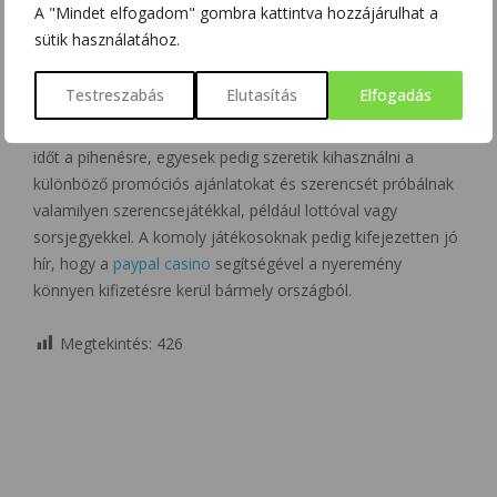
A "Mindet elfogadom" gombra kattintva hozzájárulhat a
karácsony különleges és meghitt atmoszféráját, amely az
sütik használatához.
év legvarázslatosabb időszakává teszi ezt az ünnepet.
Testreszabás
Elutasítás
Elfogadás
Turisták is jönnek hozzánk ünnepelni és belemerülni a
karácsonyi hangulatba. Sokan szívesen használják ezt az
időt a pihenésre, egyesek pedig szeretik kihasználni a
különböző promóciós ajánlatokat és szerencsét próbálnak
valamilyen szerencsejátékkal, például lottóval vagy
sorsjegyekkel. A komoly játékosoknak pedig kifejezetten jó
hír, hogy a
paypal casino
segítségével a nyeremény
könnyen kifizetésre kerül bármely országból.
Megtekintés:
426