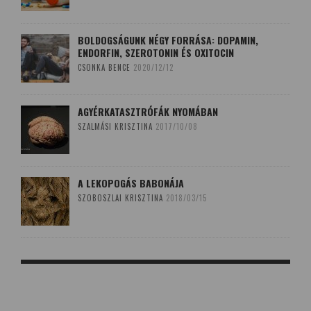
BOLDOGSÁGUNK NÉGY FORRÁSA: DOPAMIN,
ENDORFIN, SZEROTONIN ÉS OXITOCIN
CSONKA BENCE
2020/12/12
AGYÉRKATASZTRÓFÁK NYOMÁBAN
SZALMÁSI KRISZTINA
2017/10/08
A LEKOPOGÁS BABONÁJA
SZOBOSZLAI KRISZTINA
2018/03/15