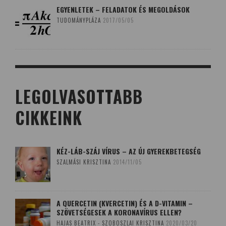
EGYENLETEK – FELADATOK ÉS MEGOLDÁSOK
TUDOMÁNYPLÁZA
2017/05/05
LEGOLVASOTTABB
CIKKEINK
KÉZ-LÁB-SZÁJ VÍRUS – AZ ÚJ GYEREKBETEGSÉG
SZALMÁSI KRISZTINA
2014/11/05
A QUERCETIN (KVERCETIN) ÉS A D-VITAMIN –
SZÖVETSÉGESEK A KORONAVÍRUS ELLEN?
HAJAS BEATRIX - SZOBOSZLAI KRISZTINA
2020/03/20