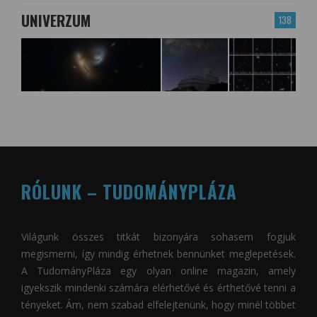
UNIVERZUM
138
RÓLUNK – TUDOMÁNYPLÁZA
Világunk összes titkát bizonyára sohasem fogjuk
megismerni, így mindig érhetnek bennünket meglepetések.
A
TudományPláza
egy olyan online magazin, amely
igyekszik mindenki számára elérhetővé és érthetővé tenni a
tényeket. Ám, nem szabad elfelejtenünk, hogy minél többet