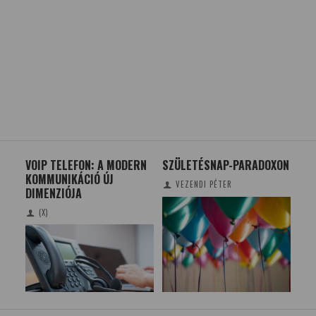
VOIP TELEFON: A MODERN
SZÜLETÉSNAP-PARADOXON
RA
KOMMUNIKÁCIÓ ÚJ
EG
VEZENDI PÉTER
DIMENZIÓJA
(X)