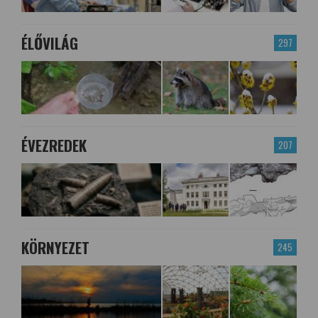
ÉLŐVILÁG
297
ÉVEZREDEK
207
KÖRNYEZET
245