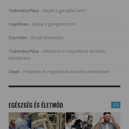
TudományPláza
-
Melyik a gyengébb nem?
Huynhloan
-
Melyik a gyengébb nem?
Dzsorden
-
Zárójel felbontása
TudományPláza
-
Feladatok és megoldások deriválás
témakörben
Dávid
-
Feladatok és megoldások deriválás témakörben
EGÉSZSÉG ÉS ÉLETMÓD
373