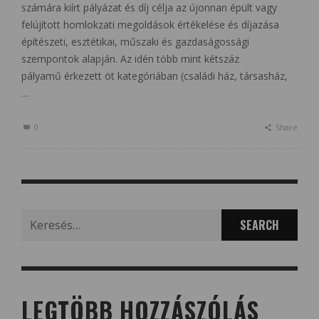
számára kiírt pályázat és díj célja az újonnan épült vagy
felújított homlokzati megoldások értékelése és díjazása
építészeti, esztétikai, műszaki és gazdaságossági
szempontok alapján. Az idén több mint kétszáz
pályamű érkezett öt kategóriában (családi ház, társasház,
…
0
Share
Search
for:
LEGTÖBB HOZZÁSZÓLÁS