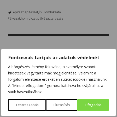
építész
építészet
Év Homlokzata
Pályázat
homlokzat
pályázat
tervezés
PREVIOUS
Fontosnak tartjuk az adatok védelmét
JAPÁN HELLO KITTY-T KÜLDI AZ ŰRBE
A böngészési élmény fokozása, a személyre szabott
hirdetések vagy tartalmak megjelenítése, valamint a
NEXT
forgalom elemzése érdekében sütiket (cookie) használunk.
VILLÁM ALAPÚ IDŐJÁRÁS-FIGYELŐ ÉS
A "Mindet elfogadom" gombra kattintva hozzájárulhat a
RIASZTÓ TECHNOLÓGIA
sütik használatához.
Testreszabás
Elutasítás
Elfogadás