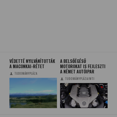
ÁG
VÉDETTÉ NYILVÁNÍTOTTÁK
A BELSŐÉGÉSŰ
A 
A MACONKAI-RÉTET
MOTOROKAT IS FEJLESZTI
LEG
A NÉMET AUTÓIPAR
BU
TUDOMÁNYPLÁZA
VA
TUDOMÁNYPLÁZA/MTI