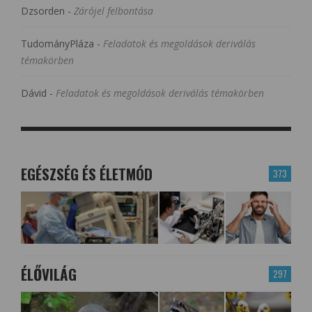
Dzsorden
-
Zárójel felbontása
TudományPláza
-
Feladatok és megoldások deriválás
témakörben
Dávid
-
Feladatok és megoldások deriválás témakörben
EGÉSZSÉG ÉS ÉLETMÓD
373
ÉLŐVILÁG
297