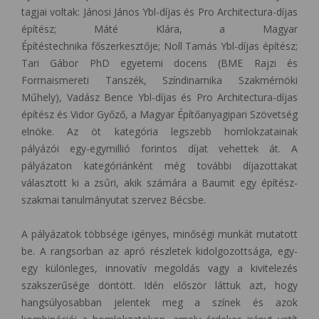
tagjai voltak: Jánosi János Ybl-díjas és Pro Architectura-díjas
építész; Máté Klára, a Magyar
Építéstechnika főszerkesztője; Noll Tamás Ybl-díjas építész;
Tari Gábor PhD egyetemi docens (BME Rajzi és
Formaismereti Tanszék, Színdinamika Szakmérnöki
Műhely), Vadász Bence Ybl-díjas és Pro Architectura-díjas
építész és Vidor Győző, a Magyar Építőanyagipari Szövetség
elnöke. Az öt kategória legszebb homlokzatainak
pályázói egy-egymillió forintos díjat vehettek át. A
pályázaton kategóriánként még további díjazottakat
választott ki a zsűri, akik számára a Baumit egy építész-
szakmai tanulmányutat szervez Bécsbe.
A pályázatok többsége igényes, minőségi munkát mutatott
be. A rangsorban az apró részletek kidolgozottsága, egy-
egy különleges, innovatív megoldás vagy a kivitelezés
szakszerűsége döntött. Idén először láttuk azt, hogy
hangsúlyosabban jelentek meg a színek és azok