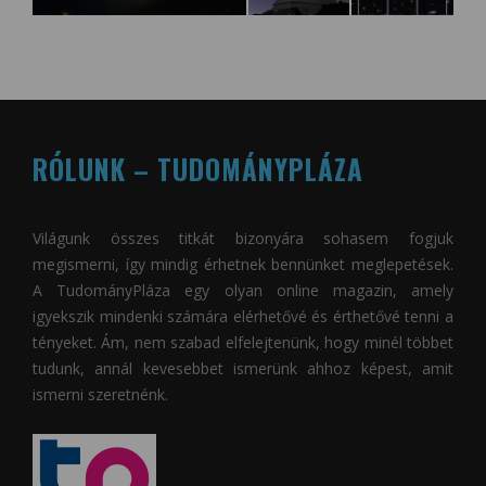
RÓLUNK – TUDOMÁNYPLÁZA
Világunk összes titkát bizonyára sohasem fogjuk
megismerni, így mindig érhetnek bennünket meglepetések.
A
TudományPláza
egy olyan online magazin, amely
igyekszik mindenki számára elérhetővé és érthetővé tenni a
tényeket. Ám, nem szabad elfelejtenünk, hogy minél többet
tudunk, annál kevesebbet ismerünk ahhoz képest, amit
ismerni szeretnénk.