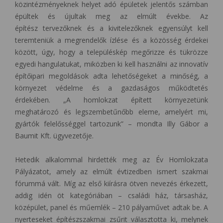
közintézményeknek helyet adó épületek jelentős számban
épültek és újultak meg az elmúlt évekbe. Az
építész tervezőknek és a kivitelezőknek egyensúlyt kell
teremteniük a megrendelők ízlése és a közösség érdekei
között, úgy, hogy a településkép megőrizze és tükrözze
egyedi hangulatukat, miközben ki kell használni az innovatív
építőipari megoldások adta lehetőségeket a minőség, a
környezet védelme és a gazdaságos működtetés
érdekében.
„A homlokzat épített környezetünk
meghatározó és
legszembetűnőbb eleme, amelyért mi,
gyártók felelősséggel tartozunk” – mondta Illy Gábor a
Baumit Kft. ügyvezetője.
Hetedik alkalommal hirdették meg az Év Homlokzata
Pályázatot, amely
az elmúlt évtizedben ismert szakmai
fórummá vált. Míg az első kiírásra ötven nevezés érkezett,
addig idén öt kategóriában – családi ház, társasház,
középület, panel és műemlék – 210 pályaművet adtak be. A
nyerteseket építészszakmai zsűrit választotta ki, melynek