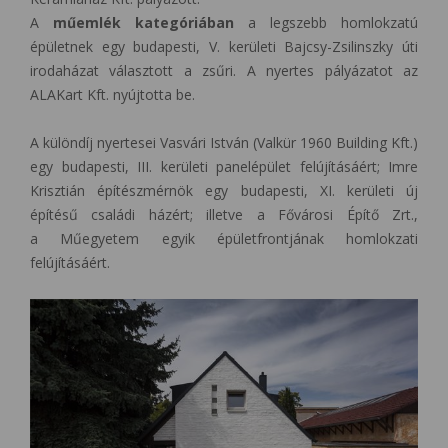
A
műemlék kategóriában
a legszebb homlokzatú
épületnek egy budapesti, V. kerületi Bajcsy-Zsilinszky úti
irodaházat választott a zsűri. A nyertes pályázatot az
ALAKart Kft. nyújtotta be.
A különdíj nyertesei Vasvári István (Valkür
1960 Building Kft.)
egy budapesti, III. kerületi panelépület felújításáért; Imre
Krisztián építészmérnök egy budapesti, XI. kerületi új
építésű családi házért; illetve a Fővárosi Építő Zrt.,
a Műegyetem egyik épületfrontjának homlokzati
felújításáért.