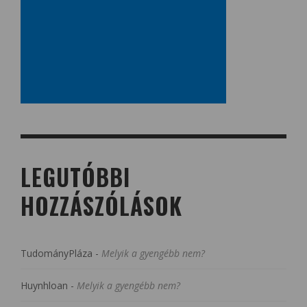
LEGUTÓBBI
HOZZÁSZÓLÁSOK
TudományPláza
-
Melyik a gyengébb nem?
Huynhloan
-
Melyik a gyengébb nem?