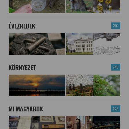
ÉVEZREDEK
207
KÖRNYEZET
245
MI MAGYAROK
426