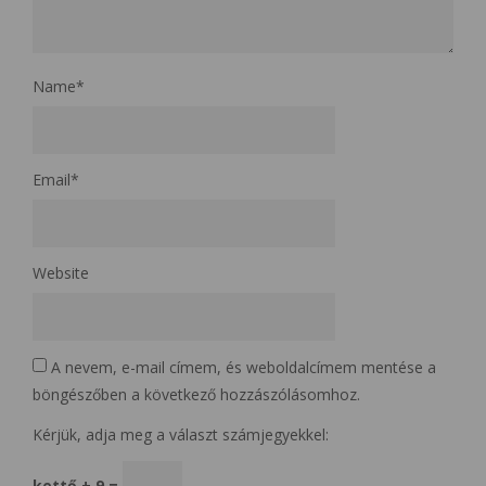
Name
*
Email
*
Website
A nevem, e-mail címem, és weboldalcímem mentése a
böngészőben a következő hozzászólásomhoz.
Kérjük, adja meg a választ számjegyekkel:
kettő + 9 =