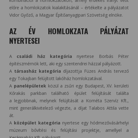
kombinációi a homlokzatokon, amely érdekes irányt vetít
előre a homlokzatok kialakításánál – értékelte a pályázatot
Vidor Győző, a Magyar Építőanyagipari Szövetség elnöke.
AZ ÉV HOMLOKZATA PÁLYÁZAT
NYERTESEI
A
családi ház kategória
nyertese Borbás Péter
építészmérnök lett, aki egy szentendrei házzal pályázott.
A
társasház kategória
díjazottja Füzes András tervező
egy Tokajban felújított lakóház homlokzatával.
A
panelépületek
közül a zsűri egy Budapest, XV. kerületi
Kőrakás parkban található épület felújítását találta
a legjobbnak, melynek felújítását a Kométa Szervíz Kft.,
mint generálkivitelező végezte, a díjat Talabos Attila vette
át.
A
középület kategória
nyertese egy hódmezővásárhelyi
múzeum bővítési és felújítási projektje, amellyel a
Kerámiaház Kft. pályázott.