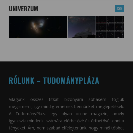
UNIVERZUM
138
RÓLUNK – TUDOMÁNYPLÁZA
Világunk összes titkát bizonyára sohasem fogjuk
megismerni, így mindig érhetnek bennünket meglepetések.
A
TudományPláza
egy olyan online magazin, amely
igyekszik mindenki számára elérhetővé és érthetővé tenni a
tényeket. Ám, nem szabad elfelejtenünk, hogy minél többet