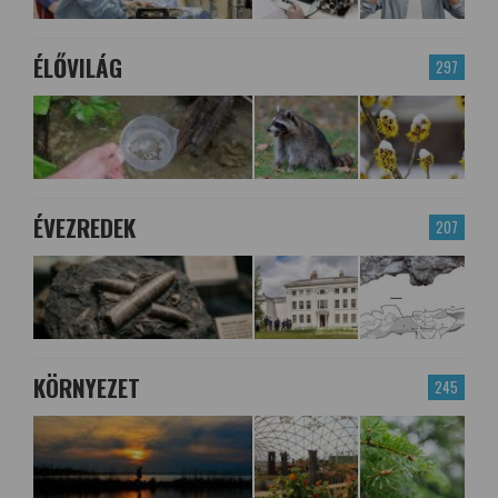
ÉLŐVILÁG
297
ÉVEZREDEK
207
KÖRNYEZET
245