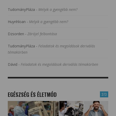
TudományPláza
-
Melyik a gyengébb nem?
Huynhloan
-
Melyik a gyengébb nem?
Dzsorden
-
Zárójel felbontása
TudományPláza
-
Feladatok és megoldások deriválás
témakörben
Dávid
-
Feladatok és megoldások deriválás témakörben
EGÉSZSÉG ÉS ÉLETMÓD
373