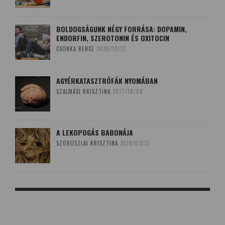
BOLDOGSÁGUNK NÉGY FORRÁSA: DOPAMIN,
ENDORFIN, SZEROTONIN ÉS OXITOCIN
CSONKA BENCE
2020/12/12
AGYÉRKATASZTRÓFÁK NYOMÁBAN
SZALMÁSI KRISZTINA
2017/10/08
A LEKOPOGÁS BABONÁJA
SZOBOSZLAI KRISZTINA
2018/03/15