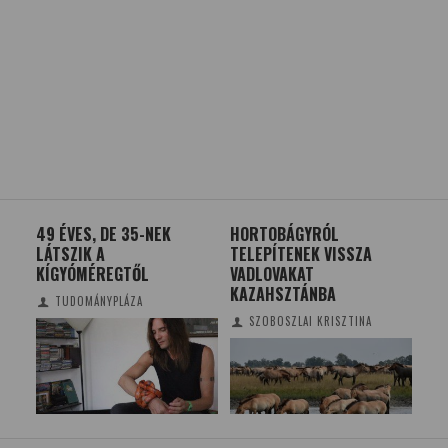
49 ÉVES, DE 35-NEK
HORTOBÁGYRÓL
AZ 
LÁTSZIK A
TELEPÍTENEK VISSZA
ÉR
KÍGYÓMÉREGTŐL
VADLOVAKAT
NA
KAZAHSZTÁNBA
MIN
TUDOMÁNYPLÁZA
SZOBOSZLAI KRISZTINA