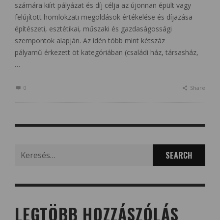
számára kiírt pályázat és díj célja az újonnan épült vagy
felújított homlokzati megoldások értékelése és díjazása
építészeti, esztétikai, műszaki és gazdaságossági
szempontok alapján. Az idén több mint kétszáz
pályamű érkezett öt kategóriában (családi ház, társasház,
…
0
Share
Search
for:
LEGTÖBB HOZZÁSZÓLÁS