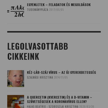
EGYENLETEK – FELADATOK ÉS MEGOLDÁSOK
TUDOMÁNYPLÁZA
2017/05/05
LEGOLVASOTTABB
CIKKEINK
KÉZ-LÁB-SZÁJ VÍRUS – AZ ÚJ GYEREKBETEGSÉG
SZALMÁSI KRISZTINA
2014/11/05
A QUERCETIN (KVERCETIN) ÉS A D-VITAMIN –
SZÖVETSÉGESEK A KORONAVÍRUS ELLEN?
HAJAS BEATRIX - SZOBOSZLAI KRISZTINA
2020/03/20