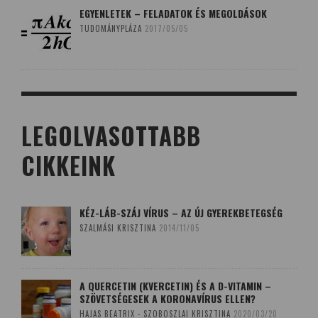
EGYENLETEK – FELADATOK ÉS MEGOLDÁSOK
TUDOMÁNYPLÁZA
2017/05/05
LEGOLVASOTTABB
CIKKEINK
KÉZ-LÁB-SZÁJ VÍRUS – AZ ÚJ GYEREKBETEGSÉG
SZALMÁSI KRISZTINA
2014/11/05
A QUERCETIN (KVERCETIN) ÉS A D-VITAMIN –
SZÖVETSÉGESEK A KORONAVÍRUS ELLEN?
HAJAS BEATRIX - SZOBOSZLAI KRISZTINA
2020/03/20