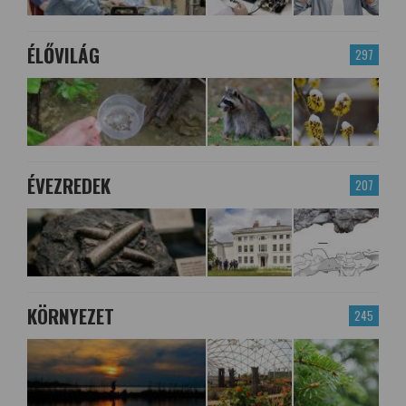
ÉLŐVILÁG
297
ÉVEZREDEK
207
KÖRNYEZET
245