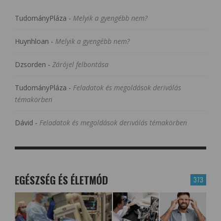
TudományPláza
-
Melyik a gyengébb nem?
Huynhloan
-
Melyik a gyengébb nem?
Dzsorden
-
Zárójel felbontása
TudományPláza
-
Feladatok és megoldások deriválás
témakörben
Dávid
-
Feladatok és megoldások deriválás témakörben
EGÉSZSÉG ÉS ÉLETMÓD
373