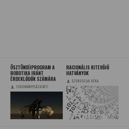
ÖSZTÖNDÍJPROGRAM A
RACIONÁLIS KITEVŐJŰ
FA
ROBOTIKA IRÁNT
HATVÁNYOK
ÉL
ÉRDEKLŐDŐK SZÁMÁRA
HE
SZOBOSZLAI RÉKA
ELÉ
TUDOMÁNYPLÁZA/MTI
ME