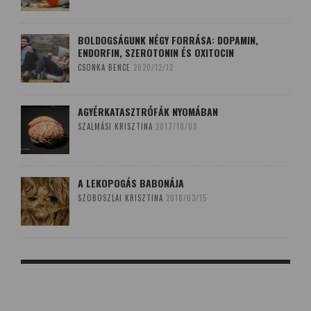
BOLDOGSÁGUNK NÉGY FORRÁSA: DOPAMIN,
ENDORFIN, SZEROTONIN ÉS OXITOCIN
CSONKA BENCE
2020/12/12
AGYÉRKATASZTRÓFÁK NYOMÁBAN
SZALMÁSI KRISZTINA
2017/10/08
A LEKOPOGÁS BABONÁJA
SZOBOSZLAI KRISZTINA
2018/03/15