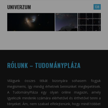
UNIVERZUM
138
RÓLUNK – TUDOMÁNYPLÁZA
Világunk összes titkát bizonyára sohasem fogjuk
megismerni, így mindig érhetnek bennünket meglepetések.
A
TudományPláza
egy olyan online magazin, amely
igyekszik mindenki számára elérhetővé és érthetővé tenni a
tényeket. Ám, nem szabad elfelejtenünk, hogy minél többet