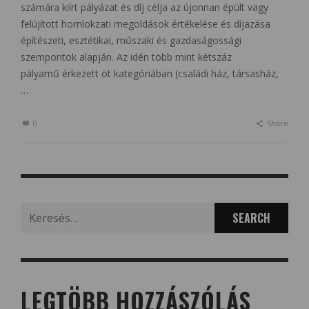
számára kiírt pályázat és díj célja az újonnan épült vagy
felújított homlokzati megoldások értékelése és díjazása
építészeti, esztétikai, műszaki és gazdaságossági
szempontok alapján. Az idén több mint kétszáz
pályamű érkezett öt kategóriában (családi ház, társasház,
…
0
Share
Search
for:
LEGTÖBB HOZZÁSZÓLÁS