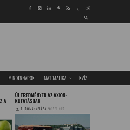
MINDENNAPOK
MATEMATIKA
KVÍZ
ÚJ EREDMÉNYEK AZ AXION-
A MEMÓRIÁN IS JA
Z A
KUTATÁSBAN
SZÜRKEHÁLYOG-M
TUDOMÁNYPLÁZA
2016/11/05
TUDOMÁNYPLÁZA
20