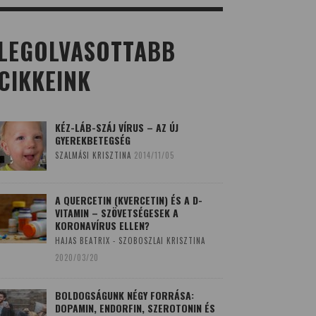
LEGOLVASOTTABB
CIKKEINK
KÉZ-LÁB-SZÁJ VÍRUS – AZ ÚJ
GYEREKBETEGSÉG
SZALMÁSI KRISZTINA
2014/11/05
A QUERCETIN (KVERCETIN) ÉS A D-
VITAMIN – SZÖVETSÉGESEK A
KORONAVÍRUS ELLEN?
HAJAS BEATRIX - SZOBOSZLAI KRISZTINA
2020/03/20
BOLDOGSÁGUNK NÉGY FORRÁSA:
DOPAMIN, ENDORFIN, SZEROTONIN ÉS