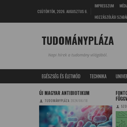
IMPRESSZUM
MÉDI
CSÜTÖRTÖK, 2026. AUGUSZTUS 6.
HOZZÁSZÓLÁSI SZABÁ
TUDOMÁNYPLÁZA
Napi hírek a tudomány világából.
EGÉSZSÉG ÉS ÉLETMÓD
TECHNIKA
UNIV
SSZIÓ HARCA A
ÚJ MAGYAR ANTIBIOTIKUM
FONT
FÜGGV
TUDOMÁNYPLÁZA
2024/06/18
02/20
SZO