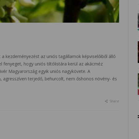
t a kezdeményezést az uniós tagállamok képviselőiből álló
el fenyeget, hogy uniós tiltólistára kerül az akácméz
livér Magyarország egyik uniós nagykövete. A
n, agresszíven terjedő, behurcolt, nem őshonos növény- és
Share