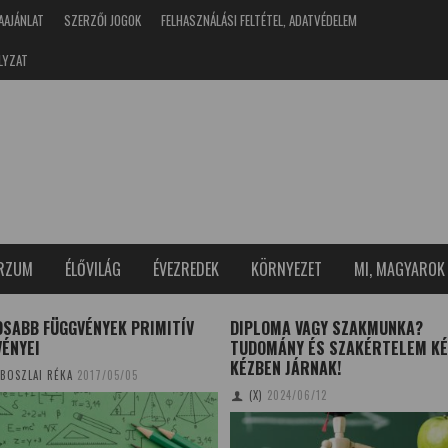
AAJÁNLAT
SZERZŐI JOGOK
FELHASZNÁLÁSI FELTÉTEL, ADATVÉDELEM
LYZAT
ERZUM
ÉLŐVILÁG
ÉVEZREDEK
KÖRNYEZET
MI, MAGYAROK
OSABB FÜGGVÉNYEK PRIMITÍV
DIPLOMA VAGY SZAKMUNKA?
ÉNYEI
TUDOMÁNY ÉS SZAKÉRTELEM KÉ
KÉZBEN JÁRNAK!
BOSZLAI RÉKA
2017/05/05
(X)
2024/06/12