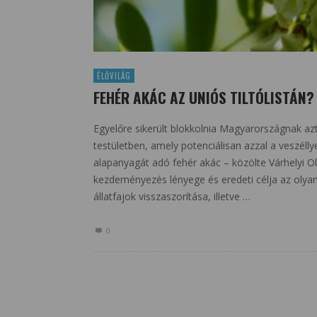
ÉLŐVILÁG
FEHÉR AKÁC AZ UNIÓS TILTÓLISTÁN?
Egyelőre sikerült blokkolnia Magyarországnak az
testületben, amely potenciálisan azzal a veszélly
alapanyagát adó fehér akác – közölte Várhelyi O
kezdeményezés lényege és eredeti célja az olya
állatfajok visszaszorítása, illetve …
0