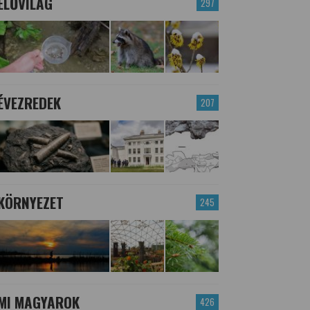
ÉLŐVILÁG
297
ÉVEZREDEK
207
KÖRNYEZET
245
MI MAGYAROK
426