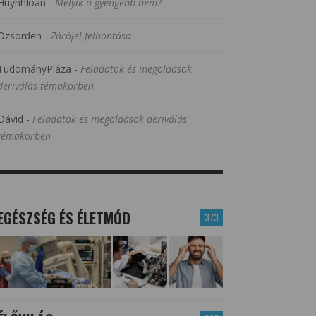
Huynhloan
-
Melyik a gyengébb nem?
Dzsorden
-
Zárójel felbontása
TudományPláza
-
Feladatok és megoldások
deriválás témakörben
Dávid
-
Feladatok és megoldások deriválás
témakörben
EGÉSZSÉG ÉS ÉLETMÓD
373