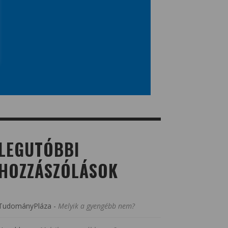
LEGUTÓBBI
HOZZÁSZÓLÁSOK
TudományPláza
-
Melyik a gyengébb nem?