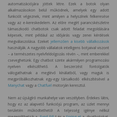
automatizációjára jöttek létre. Ezek a botok olyan
alkalmazásokon belül működnek, amelyek egy adott
funkciót végeznek, mint amilyen a helyszínek felkeresése
vagy az e-kereskedelem. Az előre megírt parancskészletre
támaszkodó chatbotok csak adott feladat megoldására
képesek, mint például az időjárás vagy zenei kérdések
megválaszolása. Ezeket
jellemzően a kisebb vállalkozások
használják. A nagyobb vállalatok intelligens botjaival viszont
– a természetes nyelvfeldolgozás révén –, mint emberekkel
cseveghetünk. Egy chatbot szinte akármilyen programozási
nyelven elkészíthető. A beszerzést fontolgatók
válogathatnak a meglévő kínálatból, vagy maguk is
megpróbálkozhatnak egy-egy társalkodó elkészítésével a
Manychat
vagy a
Chatfuel
motorján keresztül.
Nem az újságíró munkahelye van veszélyben. Érdekes látni,
hogy ez az alapvető funkciójú program, az üzlet mennyi
területén működtethető! A teljesség igénye nélkül
megemlíthetjük a
Fynd Fifi
-t és a
Spring-et
a divatbotokat,