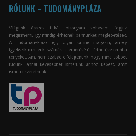
RÓLUNK – TUDOMÁNYPLÁZA
Világunk összes titkát bizonyára sohasem fogjuk
megismerni, így mindig érhetnek bennünket meglepetések.
A
TudományPláza
egy olyan online magazin, amely
igyekszik mindenki számára elérhetővé és érthetővé tenni a
tényeket. Ám, nem szabad elfelejtenünk, hogy minél többet
tudunk, annál kevesebbet ismerünk ahhoz képest, amit
ismerni szeretnénk.