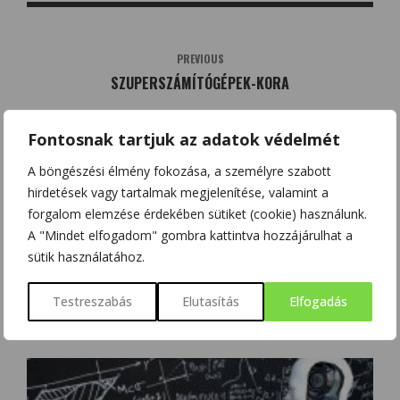
PREVIOUS
SZUPERSZÁMÍTÓGÉPEK-KORA
Fontosnak tartjuk az adatok védelmét
NEXT
IDEÁLIS ÉPÜLETHŐMÉRSÉKLET? ITT A
A böngészési élmény fokozása, a személyre szabott
HŐKOMFORT-MÉRŐ BÁBU!
hirdetések vagy tartalmak megjelenítése, valamint a
forgalom elemzése érdekében sütiket (cookie) használunk.
A "Mindet elfogadom" gombra kattintva hozzájárulhat a
sütik használatához.
Testreszabás
Elutasítás
Elfogadás
KAPCSOLÓDÓ BEJEGYZÉSEK