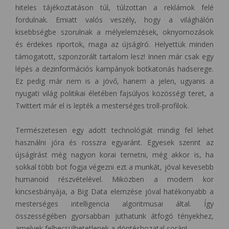
hiteles tájékoztatáson túl, túlzottan a reklámok felé
fordulnak. Emiatt valós veszély, hogy a világhálón
kisebbségbe szorulnak a mélyelemzések, oknyomozások
és érdekes riportok, maga az újságíró. Helyettük minden
támogatott, szponzorált tartalom lesz! Innen már csak egy
lépés a dezinformációs kampányok botkatonás hadserege.
Ez pedig már nem is a jövő, hanem a jelen, ugyanis a
nyugati világ politikai életében fajsúlyos közösségi teret, a
Twittert már el is lepték a mesterséges troll-profilok.
Természetesen egy adott technológiát mindig fel lehet
használni jóra és rosszra egyaránt. Egyesek szerint az
újságírást még nagyon korai temetni, még akkor is, ha
sokkal több bot fogja végezni ezt a munkát, jóval kevesebb
humanoid részvételével. Miközben a modern kor
kincsesbányája, a Big Data elemzése jóval hatékonyabb a
mesterséges intelligencia algoritmusai által. Így
összességében gyorsabban juthatunk átfogó tényekhez,
amelyek felbecsülhetetlenek a döntéshozatal során!