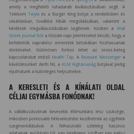
amely a megfelelő ruhadarab kiválasztásában segít. A
Telekom
Twyla
és a Burger King botjai a rendelésben és
vásárlásban, továbbá hibák megoldásában, valamint a
kérdések megválaszolásában segítenek. Közben a
Wall
Street Journal Bot
a tőzsdei napi jelentéseket készíti, hogy a
befektetők naprakész ismeretek birtokában hozhassanak
döntéseket. Különösen fontos lehet az orvos-beteg
kapcsolatokat intéző
Health Tap
. A
Beasure Messenger
a
kávéízlésünket deríti fel, a
KLM légitársaság
botjával pedig
eljuthatunk a különleges helyszínekre.
A KERESLETI ÉS A KÍNÁLATI OLDAL
CÉLJAI EGYMÁSBA FONÓDNAK!
A vállalkozásoknak kevesebb élőmunkára lesz szüksége,
miközben pontosabb hírlevelezésbe kezdhetnek az ügyfelek
szegmentálásával. A felhasználó üzletileg hasznos
adatainak gyűjtésén túl, egy intelligens szoftver egy egész