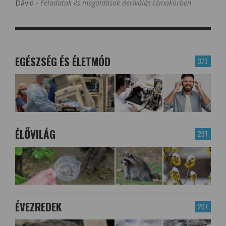
Dávid
-
Feladatok és megoldások deriválás témakörben
EGÉSZSÉG ÉS ÉLETMÓD
373
ÉLŐVILÁG
297
ÉVEZREDEK
207