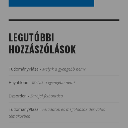
LEGUTÓBBI
HOZZÁSZÓLÁSOK
TudományPláza
-
Melyik a gyengébb nem?
Huynhloan
-
Melyik a gyengébb nem?
Dzsorden
-
Zárójel felbontása
TudományPláza
-
Feladatok és megoldások deriválás
témakörben