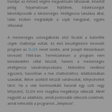
trendjei az évtized végére megvalósulni látszanak. Innentől
pedig folyamatosan fejlődnek, íráskészségük
kikristályosodik a Mesterséges Intelligencia tanulása által,
talán közben megtalálják a saját hangjukat, egyéni
stílusukat.
A mesterséges szövegalkotás első fecskéi a különféle
cégek chatbotjai voltak. Az első beszélgetésre tervezett
program az
ELIZA
nevet viselte, amit Joseph Weizenbaum
tervezett 1966-ban. Természetesen a program nem
kereskedelmi céllal készült, hanem a mesterséges
intelligencia tanulmányozására. Működése rendkívül
egyszerű, hasonlóan a mai chatbotokhoz. Adatbázisában
szavakat, illetve azokból készült variánsokat, kifejezéseket
tárol. Ha a vele kommunikáló használ egy szót vagy
kifejezést, ELIZA erre reagálva megalkotja válaszát. Minél
nagyobb az adatbázis, annál pontosabb válaszok születnek,
annál nehezebb a programot ,,leleplezni”.