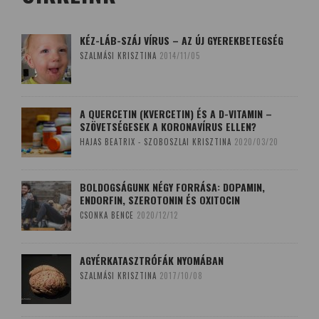
KÉZ-LÁB-SZÁJ VÍRUS – AZ ÚJ GYEREKBETEGSÉG
SZALMÁSI KRISZTINA
2014/11/05
A QUERCETIN (KVERCETIN) ÉS A D-VITAMIN –
SZÖVETSÉGESEK A KORONAVÍRUS ELLEN?
HAJAS BEATRIX - SZOBOSZLAI KRISZTINA
2020/03/20
BOLDOGSÁGUNK NÉGY FORRÁSA: DOPAMIN,
ENDORFIN, SZEROTONIN ÉS OXITOCIN
CSONKA BENCE
2020/12/12
AGYÉRKATASZTRÓFÁK NYOMÁBAN
SZALMÁSI KRISZTINA
2017/10/08