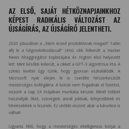
AZ ELSŐ, SAJÁT HÉTKÖZNAPJAINKHOZ
KÉPEST RADIKÁLIS VÁLTOZÁST AZ
ÚJSÁGÍRÁS, AZ ÚJSÁGÍRÓ JELENTHETI.
2020 júliusában a „Nem érzed produktívnak magad? Talán
állj le a túlgondolkodással!” című cikk felkerült a Hacker
News híraggregátor toplistájára és rögtön első helyezett
lett. Mint később kiderült, a cikket a GPT-3 algoritmus írta. A
színes kivétel úgy tűnik, hogy gyorsan eszkalálódik. A
Microsoft nyár elején le is cserélte hírszerkesztőit
mesterséges kollégákra. A botok nem fogadnak el fizetést,
viszont a nap 24 órájában munkára készek. Minél többet
használják őket, szövegeik annál jobbak, kifejezőbbek és
hitelesebbek is lesznek. Ez utóbbi viszont akár a kárunkra is
válhat!
Ugyanis félő, hogy a mesterséges intelligencia botjai a