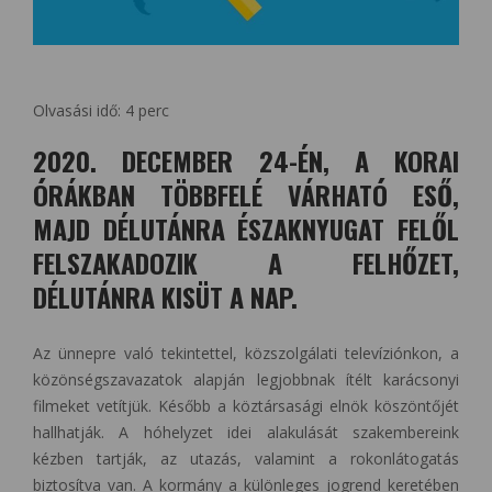
Olvasási idő:
4
perc
2020. DECEMBER 24-ÉN, A KORAI
ÓRÁKBAN TÖBBFELÉ VÁRHATÓ ESŐ,
MAJD DÉLUTÁNRA ÉSZAKNYUGAT FELŐL
FELSZAKADOZIK A FELHŐZET,
DÉLUTÁNRA KISÜT A NAP.
Az ünnepre való tekintettel, közszolgálati televíziónkon, a
közönségszavazatok alapján legjobbnak ítélt karácsonyi
filmeket vetítjük. Később a köztársasági elnök köszöntőjét
hallhatják. A hóhelyzet idei alakulását szakembereink
kézben tartják, az utazás, valamint a rokonlátogatás
biztosítva van. A kormány a különleges jogrend keretében