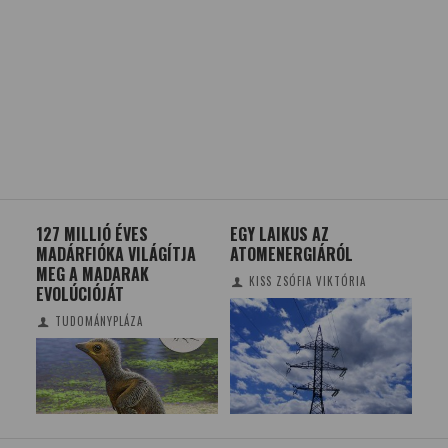
IK A
127 MILLIÓ ÉVES
EGY LAIKUS AZ
A 
ÉS A
MADÁRFIÓKA VILÁGÍTJA
ATOMENERGIÁRÓL
20
S
MEG A MADARAK
KISS ZSÓFIA VIKTÓRIA
EVOLÚCIÓJÁT
TUDOMÁNYPLÁZA