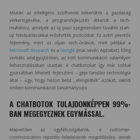
Miután az intelligens szoftverek bekerültek a gazdaság
vérkeringésébe, a programfejlesztés átkerült a tech-
multikhoz, amelyek az új piaci szegmensben további start-
up felvásárlásokkal erősítették pozícióikat. Ez azért jelentős
fejlemény, mert az olyan tech-óriások, mint például a
Microsoft Research
és a
Google
(mai nevén Alphabet) főleg
verbális adatgyűjtésben, az írott kommunikáció valamilyen
felhasználásában utaztak. A chatbotokat így már sokkal
gyorsabban lehetett fejleszteni – gépi tanulási technológia
által – úgy, hogy házon belül ,,elengedték” azokat, valódi
emberi kommunikációt tanulmányozni.
A CHATBOTOK TULAJDONKÉPPEN 99%-
BAN MEGEGYEZNEK EGYMÁSSAL.
Alapvetően az ügyfélszolgálatok, a customer-
communication repetitív feladatainak megoldására, annak