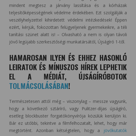
mindent megtesz a járvány lassítása és a kórházak
teljesítőképességének védelme érdekében. Ezt szolgálják a
veszélyhelyzettel kihirdetett védelmi intézkedések! Éppen
ezért, kérjük, fokozottan felügyeljenek gyermekeikre, a téli
tanítási szünet alatt is! – Olvasható a nem is olyan távoli
jövő legújabb szerkesztőségi munkatársától, Újságíró 1-től.
HAMAROSAN ILYEN ÉS EHHEZ HASONLÓ
LEIRATOK ÉS MÍNUSZOS HÍREK LEPHETIK
EL A MÉDIÁT, ÚJSÁGÍRÓBOTOK
TOLMÁCSOLÁSÁBAN
!
Természetesen attól még – viszonylag – messze vagyunk,
hogy a következő sztáríró, vagy Pulitzer-díjas újságíró,
esetleg blockbuster forgatókönyvírója közülük kerüljön ki.
Bár ez utóbbi, tekintve a filmfelhozatalt, lehet, hogy már
megtörtént. Azonban kétségtelen, hogy a
jövőkutatók