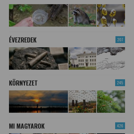
ÉVEZREDEK
207
KÖRNYEZET
245
MI MAGYAROK
426