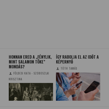
HONNAN ERED A „FÉNYLIK,
ÍGY RABOLJA EL AZ IDŐT A
SE
MINT SALAMON TÖKE”
KÉPERNYŐ
ÁL
MONDÁS?
TÓTH TAMÁS
FÖLDESI KATA - SZOBOSZLAI
KRISZTINA