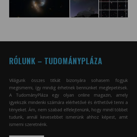
RÓLUNK – TUDOMÁNYPLÁZA
Világunk összes titkát bizonyára sohasem fogjuk
megismerni, így mindig érhetnek bennünket meglepetések.
A
TudományPláza
egy olyan online magazin, amely
igyekszik mindenki számára elérhetővé és érthetővé tenni a
tényeket. Ám, nem szabad elfelejtenünk, hogy minél többet
tudunk, annál kevesebbet ismerünk ahhoz képest, amit
ismerni szeretnénk.