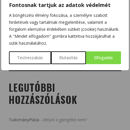
Fontosnak tartjuk az adatok védelmét
A böngészési élmény fokozása, a személyre szabott
hirdetések vagy tartalmak megjelenítése, valamint a
forgalom elemzése érdekében sütiket (cookie) használunk.
A "Mindet elfogadom" gombra kattintva hozzájárulhat a
sütik használatához.
Testreszabás
Elutasítás
Elfogadás
LEGUTÓBBI
HOZZÁSZÓLÁSOK
TudományPláza
-
Melyik a gyengébb nem?