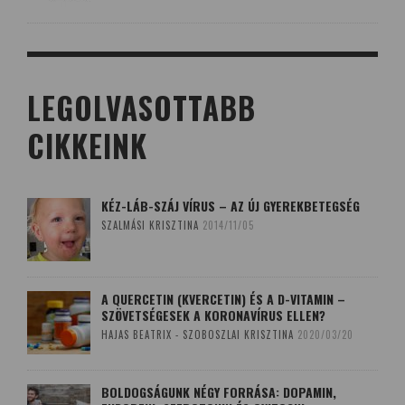
LEGOLVASOTTABB
CIKKEINK
KÉZ-LÁB-SZÁJ VÍRUS – AZ ÚJ GYEREKBETEGSÉG
SZALMÁSI KRISZTINA
2014/11/05
A QUERCETIN (KVERCETIN) ÉS A D-VITAMIN –
SZÖVETSÉGESEK A KORONAVÍRUS ELLEN?
HAJAS BEATRIX - SZOBOSZLAI KRISZTINA
2020/03/20
BOLDOGSÁGUNK NÉGY FORRÁSA: DOPAMIN,