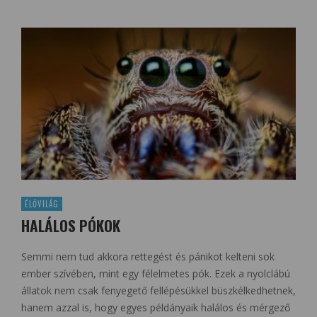
ÉLŐVILÁG
HALÁLOS PÓKOK
Semmi nem tud akkora rettegést és pánikot kelteni sok
ember szívében, mint egy félelmetes pók. Ezek a nyolclábú
állatok nem csak fenyegető fellépésükkel büszkélkedhetnek,
hanem azzal is, hogy egyes példányaik halálos és mérgező