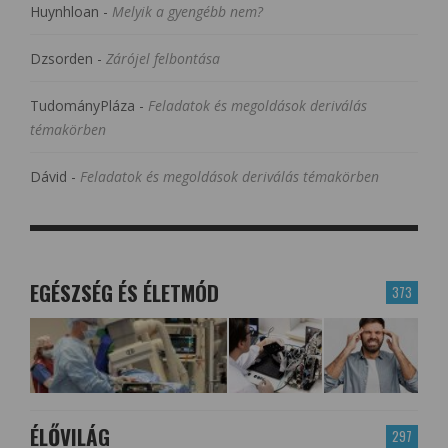
Huynhloan
-
Melyik a gyengébb nem?
Dzsorden
-
Zárójel felbontása
TudományPláza
-
Feladatok és megoldások deriválás
témakörben
Dávid
-
Feladatok és megoldások deriválás témakörben
EGÉSZSÉG ÉS ÉLETMÓD
373
ÉLŐVILÁG
297