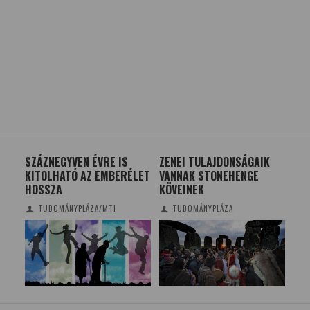
JAK
SZÁZNEGYVEN ÉVRE IS
ZENEI TULAJDONSÁGAIK
HO
KITOLHATÓ AZ EMBERÉLET
VANNAK STONEHENGE
AZ 
HOSSZA
KÖVEINEK
VI
TUDOMÁNYPLÁZA/MTI
TUDOMÁNYPLÁZA