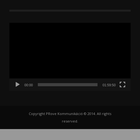
Videólejátszó
00:00
01:59:50
Copyright PRove Kommunikáció © 2014. All rights
reserved.