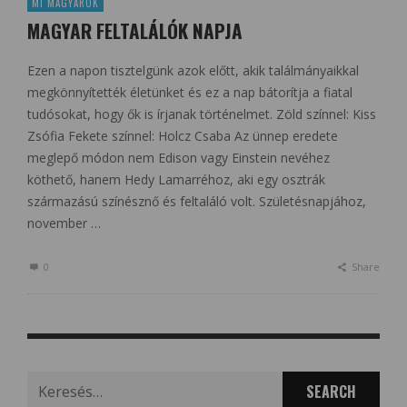
MI MAGYAROK
MAGYAR FELTALÁLÓK NAPJA
Ezen a napon tisztelgünk azok előtt, akik találmányaikkal
megkönnyítették életünket és ez a nap bátorítja a fiatal
tudósokat, hogy ők is írjanak történelmet. Zöld színnel: Kiss
Zsófia Fekete színnel: Holcz Csaba Az ünnep eredete
meglepő módon nem Edison vagy Einstein nevéhez
köthető, hanem Hedy Lamarréhoz, aki egy osztrák
származású színésznő és feltaláló volt. Születésnapjához,
november …
0
Share
Search
for: