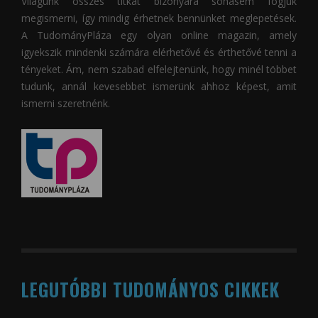
Világunk összes titkát bizonyára sohasem fogjuk
megismerni, így mindig érhetnek bennünket meglepetések.
A
TudományPláza
egy olyan online magazin, amely
igyekszik mindenki számára elérhetővé és érthetővé tenni a
tényeket. Ám, nem szabad elfelejtenünk, hogy minél többet
tudunk, annál kevesebbet ismerünk ahhoz képest, amit
ismerni szeretnénk.
LEGUTÓBBI TUDOMÁNYOS CIKKEK