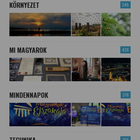
KÖRNYEZET
245
MI MAGYAROK
426
MINDENNAPOK
376
TECHNIKA
256