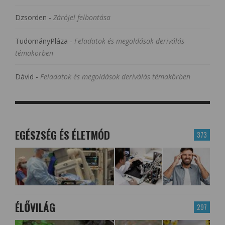
Dzsorden
-
Zárójel felbontása
TudományPláza
-
Feladatok és megoldások deriválás
témakörben
Dávid
-
Feladatok és megoldások deriválás témakörben
EGÉSZSÉG ÉS ÉLETMÓD
373
ÉLŐVILÁG
297