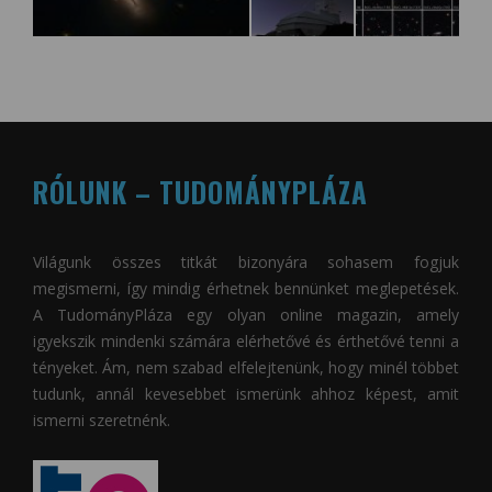
RÓLUNK – TUDOMÁNYPLÁZA
Világunk összes titkát bizonyára sohasem fogjuk
megismerni, így mindig érhetnek bennünket meglepetések.
A
TudományPláza
egy olyan online magazin, amely
igyekszik mindenki számára elérhetővé és érthetővé tenni a
tényeket. Ám, nem szabad elfelejtenünk, hogy minél többet
tudunk, annál kevesebbet ismerünk ahhoz képest, amit
ismerni szeretnénk.