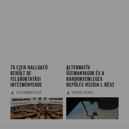
75 EZER HALLGATÓ
ALTERNATÍV
MÁ
GET
KERÜLT BE
ÜZEMANYAGOK ÉS A
SZ
E
FELSŐOKTATÁSI
KARBONSEMLEGES
INTÉZMÉNYEKBE
REPÜLÉS VÍZIÓJA I. RÉSZ
TUDOMÁNYPLÁZA
CSONKA BENCE