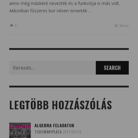
anno még másként nevezték és a funkciója is más volt.
Akkoriban fűszeres bor néven ismerték …
0
Share
Search
for:
LEGTÖBB HOZZÁSZÓLÁS
ALGEBRA FELADATOK
TUDOMÁNYPLÁZA
2017/05/23