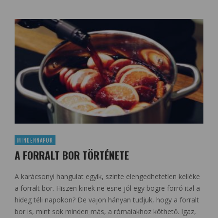
MINDENNAPOK
A FORRALT BOR TÖRTÉNETE
A karácsonyi hangulat egyik, szinte elengedhetetlen kelléke
a forralt bor. Hiszen kinek ne esne jól egy bögre forró ital a
hideg téli napokon? De vajon hányan tudjuk, hogy a forralt
bor is, mint sok minden más, a rómaiakhoz köthető. Igaz,