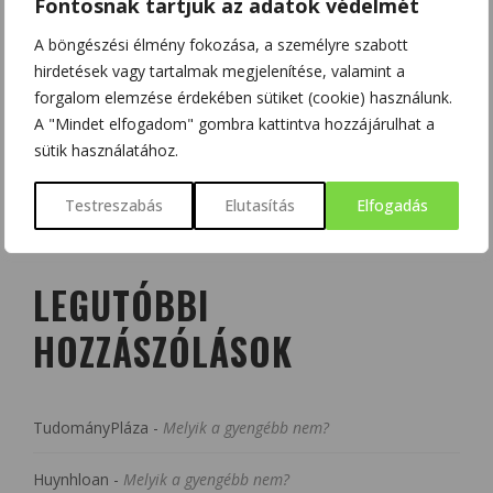
Fontosnak tartjuk az adatok védelmét
A böngészési élmény fokozása, a személyre szabott
hirdetések vagy tartalmak megjelenítése, valamint a
forgalom elemzése érdekében sütiket (cookie) használunk.
A "Mindet elfogadom" gombra kattintva hozzájárulhat a
sütik használatához.
Testreszabás
Elutasítás
Elfogadás
LEGUTÓBBI
HOZZÁSZÓLÁSOK
TudományPláza
-
Melyik a gyengébb nem?
Huynhloan
-
Melyik a gyengébb nem?