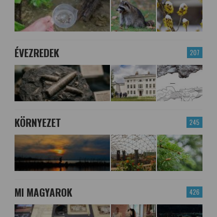
ÉVEZREDEK
207
KÖRNYEZET
245
MI MAGYAROK
426