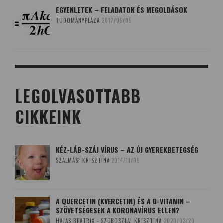
EGYENLETEK – FELADATOK ÉS MEGOLDÁSOK
TUDOMÁNYPLÁZA
2017/05/05
LEGOLVASOTTABB
CIKKEINK
KÉZ-LÁB-SZÁJ VÍRUS – AZ ÚJ GYEREKBETEGSÉG
SZALMÁSI KRISZTINA
2014/11/05
A QUERCETIN (KVERCETIN) ÉS A D-VITAMIN –
SZÖVETSÉGESEK A KORONAVÍRUS ELLEN?
HAJAS BEATRIX - SZOBOSZLAI KRISZTINA
2020/03/20