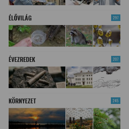
ÉLŐVILÁG
297
ÉVEZREDEK
207
KÖRNYEZET
245