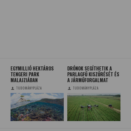
EGYMILLIÓ HEKTÁROS
DRÓNOK SEGÍTHETIK A
15
TENGERI PARK
PARLAGFŰ KISZŰRÉSÉT ÉS
VI
MALAJZIÁBAN
A JÁRMŰFORGALMAT
TUDOMÁNYPLÁZA
TUDOMÁNYPLÁZA