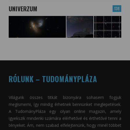
UNIVERZUM
138
RÓLUNK – TUDOMÁNYPLÁZA
Világunk összes titkát bizonyára sohasem fogjuk
megismerni, így mindig érhetnek bennünket meglepetések.
A
TudományPláza
egy olyan online magazin, amely
igyekszik mindenki számára elérhetővé és érthetővé tenni a
tényeket. Ám, nem szabad elfelejtenünk, hogy minél többet