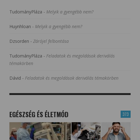
TudományPláza
-
Melyik a gyengébb nem?
Huynhloan
-
Melyik a gyengébb nem?
Dzsorden
-
Zárójel felbontása
TudományPláza
-
Feladatok és megoldások deriválás
témakörben
Dávid
-
Feladatok és megoldások deriválás témakörben
EGÉSZSÉG ÉS ÉLETMÓD
373