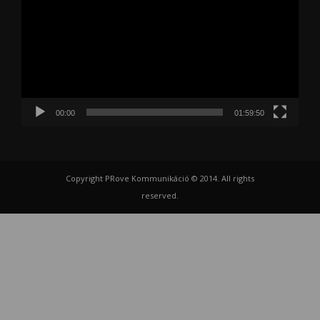
00:00
01:59:50
Copyright PRove Kommunikáció © 2014. All rights
reserved.