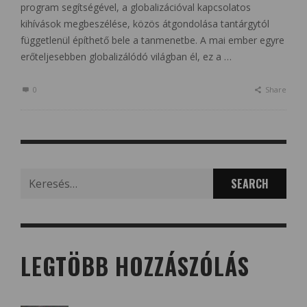
program segítségével, a globalizációval kapcsolatos
kihívások megbeszélése, közös átgondolása tantárgytól
függetlenül építhető bele a tanmenetbe. A mai ember egyre
erőteljesebben globalizálódó világban él, ez a …
0
Share
Search
for:
LEGTÖBB HOZZÁSZÓLÁS