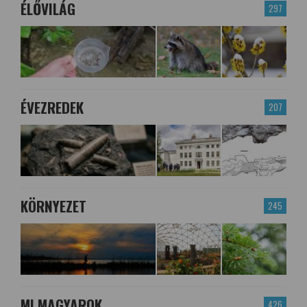
ÉLŐVILÁG
297
ÉVEZREDEK
207
KÖRNYEZET
245
MI MAGYAROK
426