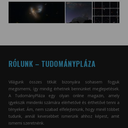
RÓLUNK – TUDOMÁNYPLÁZA
Világunk összes titkát bizonyára sohasem fogjuk
megismerni, így mindig érhetnek bennünket meglepetések.
A
TudományPláza
egy olyan online magazin, amely
igyekszik mindenki számára elérhetővé és érthetővé tenni a
tényeket. Ám, nem szabad elfelejtenünk, hogy minél többet
tudunk, annál kevesebbet ismerünk ahhoz képest, amit
ismerni szeretnénk.