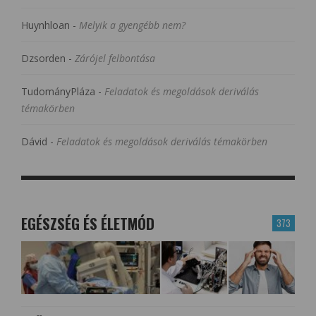
Huynhloan
-
Melyik a gyengébb nem?
Dzsorden
-
Zárójel felbontása
TudományPláza
-
Feladatok és megoldások deriválás
témakörben
Dávid
-
Feladatok és megoldások deriválás témakörben
EGÉSZSÉG ÉS ÉLETMÓD
373