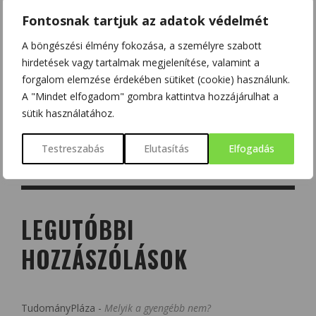
Fontosnak tartjuk az adatok védelmét
A böngészési élmény fokozása, a személyre szabott
hirdetések vagy tartalmak megjelenítése, valamint a
forgalom elemzése érdekében sütiket (cookie) használunk.
A "Mindet elfogadom" gombra kattintva hozzájárulhat a
sütik használatához.
Testreszabás
Elutasítás
Elfogadás
LEGUTÓBBI
HOZZÁSZÓLÁSOK
TudományPláza
-
Melyik a gyengébb nem?