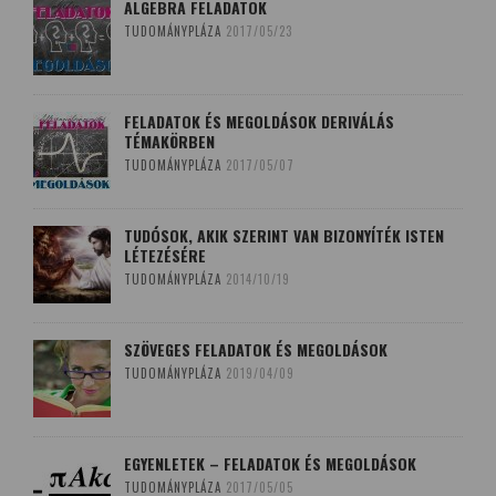
ALGEBRA FELADATOK
TUDOMÁNYPLÁZA
2017/05/23
FELADATOK ÉS MEGOLDÁSOK DERIVÁLÁS
TÉMAKÖRBEN
TUDOMÁNYPLÁZA
2017/05/07
TUDÓSOK, AKIK SZERINT VAN BIZONYÍTÉK ISTEN
LÉTEZÉSÉRE
TUDOMÁNYPLÁZA
2014/10/19
SZÖVEGES FELADATOK ÉS MEGOLDÁSOK
TUDOMÁNYPLÁZA
2019/04/09
EGYENLETEK – FELADATOK ÉS MEGOLDÁSOK
TUDOMÁNYPLÁZA
2017/05/05