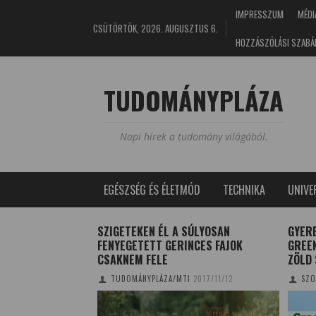
IMPRESSZUM
MÉDI
CSÜTÖRTÖK, 2026. AUGUSZTUS 6.
HOZZÁSZÓLÁSI SZABÁ
TUDOMÁNYPLÁZA
Napi hírek a tudomány világából.
EGÉSZSÉG ÉS ÉLETMÓD
TECHNIKA
UNIV
 BALKEZESEK
SZIGETEKEN ÉL A SÚLYOSAN
GYERE
FENYEGETETT GERINCES FAJOK
GREE
CSAKNEM FELE
ZÖLD
3/08/13
TUDOMÁNYPLÁZA/MTI
2017/11/12
SZO