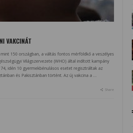
NI VAKCINÁT
b mint 150 országban, a váltás fontos mérföldkő a veszélyes
észségügyi Világszervezete (WHO) által indított kampány
4, idén 10 gyermekbénulásos esetet regisztráltak az
tánban és Pakisztánban történt. Az új vakcina a …
Share