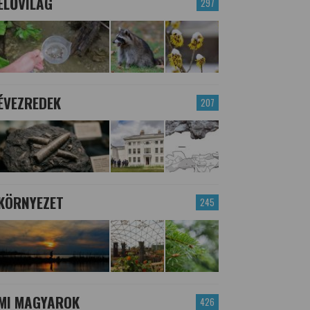
ÉLŐVILÁG
297
ÉVEZREDEK
207
KÖRNYEZET
245
MI MAGYAROK
426