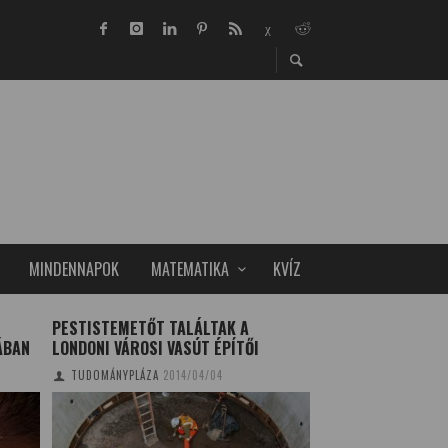
MINDENNAPOK
MATEMATIKA
KVÍZ
PESTISTEMETŐT TALÁLTAK A
FUNKCIONÁLIS RE
ÁBAN
LONDONI VÁROSI VASÚT ÉPÍTŐI
LABORATÓRIUMI 
KÖZÖTT
TUDOMÁNYPLÁZA
2014/04/04
TUDOMÁNYPLÁZA
20