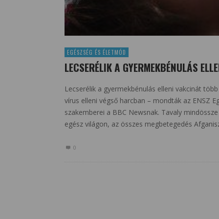
EGÉSZSÉG ÉS ÉLETMÓD
LECSERÉLIK A GYERMEKBÉNULÁS ELLE
Lecserélik a gyermekbénulás elleni vakcinát töb
vírus elleni végső harcban – mondták az ENSZ Eg
szakemberei a BBC Newsnak. Tavaly mindössze 7
egész világon, az összes megbetegedés Afganisz
0