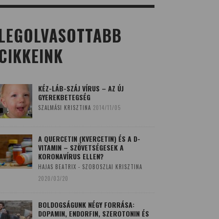
LEGOLVASOTTABB
CIKKEINK
KÉZ-LÁB-SZÁJ VÍRUS – AZ ÚJ
GYEREKBETEGSÉG
SZALMÁSI KRISZTINA
2014/11/05
A QUERCETIN (KVERCETIN) ÉS A D-
VITAMIN – SZÖVETSÉGESEK A
KORONAVÍRUS ELLEN?
HAJAS BEATRIX - SZOBOSZLAI KRISZTINA
2020/03/20
BOLDOGSÁGUNK NÉGY FORRÁSA:
DOPAMIN, ENDORFIN, SZEROTONIN ÉS