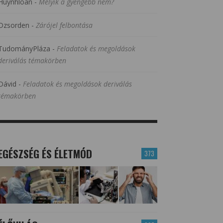
Huynhloan
-
Melyik a gyengébb nem?
Dzsorden
-
Zárójel felbontása
TudományPláza
-
Feladatok és megoldások
deriválás témakörben
Dávid
-
Feladatok és megoldások deriválás
témakörben
EGÉSZSÉG ÉS ÉLETMÓD
373