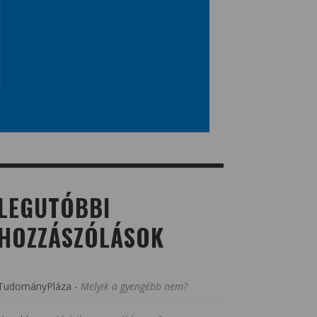
LEGUTÓBBI
HOZZÁSZÓLÁSOK
TudományPláza
-
Melyik a gyengébb nem?