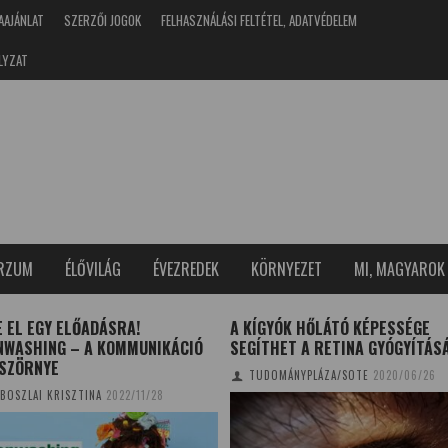
AAJÁNLAT
SZERZŐI JOGOK
FELHASZNÁLÁSI FELTÉTEL, ADATVÉDELEM
LYZAT
ERZUM
ÉLŐVILÁG
ÉVEZREDEK
KÖRNYEZET
MI, MAGYAROK
 EL EGY ELŐADÁSRA!
A KÍGYÓK HŐLÁTÓ KÉPESSÉGE
NWASHING – A KOMMUNIKÁCIÓ
SEGÍTHET A RETINA GYÓGYÍTÁS
 SZÖRNYE
TUDOMÁNYPLÁZA/SOTE
2020/06/26
BOSZLAI KRISZTINA
2022/11/28