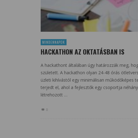
MINDENNAPOK
HACKATHON AZ OKTATÁSBAN IS
A hackathont általában úgy határozzák meg, ho
született. A hackathon olyan 24-48 órás ötletv
üzleti kihívástól egy minimálisan működőképes t
terjedt el, ahol a fejlesztők egy csoportja néhány
létrehozott …
0