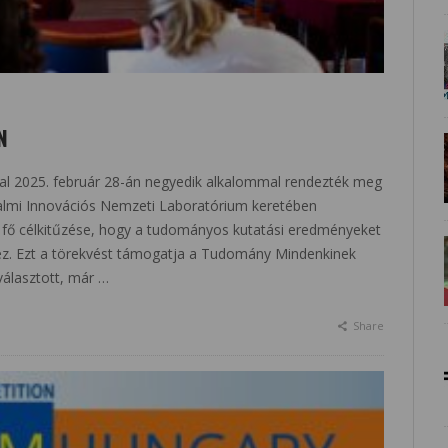
N
l 2025. február 28-án negyedik alkalommal rendezték meg
lmi Innovációs Nemzeti Laboratórium keretében
fő célkitűzése, hogy a tudományos kutatási eredményeket
z. Ezt a törekvést támogatja a Tudomány Mindenkinek
választott, már …
Share