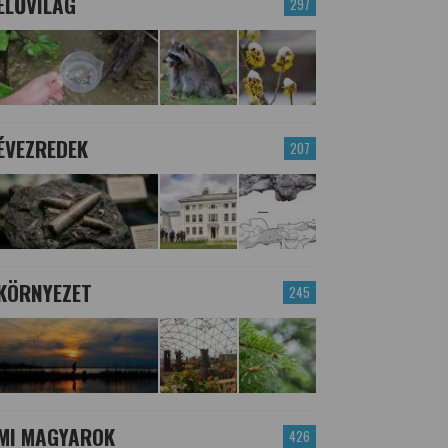
ÉLŐVILÁG
297
ÉVEZREDEK
207
KÖRNYEZET
245
MI MAGYAROK
426