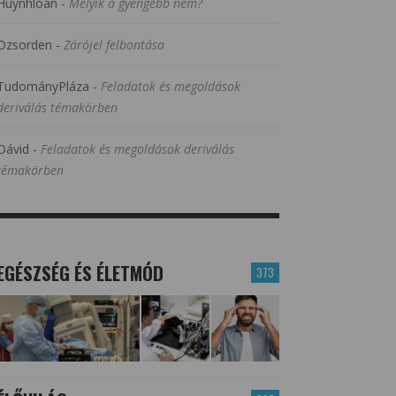
Huynhloan
-
Melyik a gyengébb nem?
Dzsorden
-
Zárójel felbontása
TudományPláza
-
Feladatok és megoldások
deriválás témakörben
Dávid
-
Feladatok és megoldások deriválás
témakörben
EGÉSZSÉG ÉS ÉLETMÓD
373