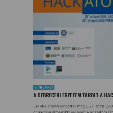
MI MAGYAROK
A DEBRECENI EGYETEM TAROLT A H
Eső alkalommal rendezték meg 2021. április 29
online feladatmegoldó versenyt. A Roszatom szp