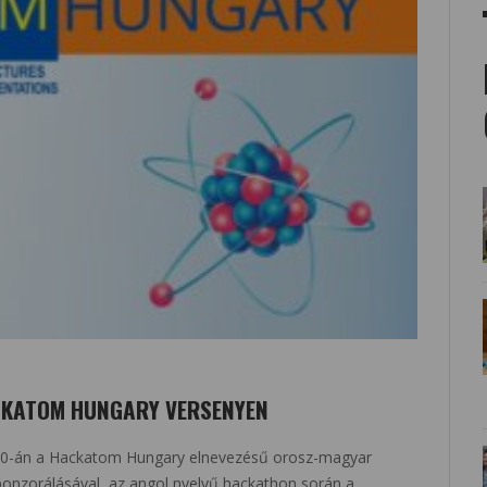
ACKATOM HUNGARY VERSENYEN
-30-án a Hackatom Hungary elnevezésű orosz-magyar
onzorálásával, az angol nyelvű hackathon során a