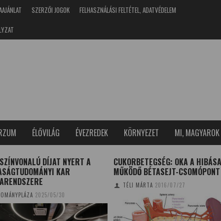
AAJÁNLAT
SZERZŐI JOGOK
FELHASZNÁLÁSI FELTÉTEL, ADATVÉDELEM
LYZAT
ERZUM
ÉLŐVILÁG
ÉVEZREDEK
KÖRNYEZET
MI, MAGYAROK
SZÍNVONALÚ DÍJAT NYERT A
CUKORBETEGSÉG: OKA A HIBÁS
ASÁGTUDOMÁNYI KAR
MŰKÖDŐ BÉTASEJT-CSOMÓPONT
GARENDSZERE
TÉLI MÁRTA
2016/07/27
OMÁNYPLÁZA
2025/05/30