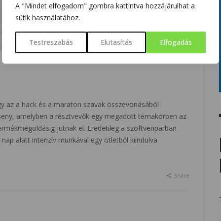
A "Mindet elfogadom" gombra kattintva hozzájárulhat a
sütik használatához.
Testreszabás
Elutasítás
Elfogadás
gy az a hack és a maraton szavak összevonásából
erseny, amelyben a résztvevők egy megadott témakörben az
ermékmegoldásig jutnak el. Eredetileg a szoftveriparban
 nap alatt intenzív munkával egy ötletből kiindulva
Share