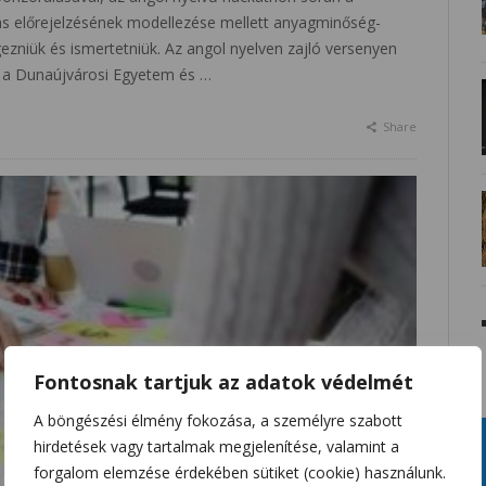
s előrejelzésének modellezése mellett anyagminőség-
gezniük és ismertetniük. Az angol nyelven zajló versenyen
, a Dunaújvárosi Egyetem és …
Share
Fontosnak tartjuk az adatok védelmét
A böngészési élmény fokozása, a személyre szabott
hirdetések vagy tartalmak megjelenítése, valamint a
forgalom elemzése érdekében sütiket (cookie) használunk.