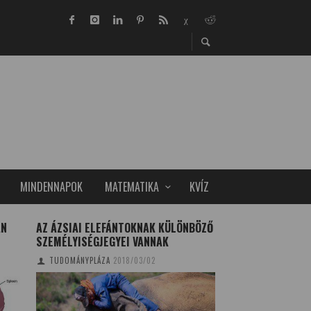
MINDENNAPOK
MATEMATIKA
KVÍZ
AN
AZ ÁZSIAI ELEFÁNTOKNAK KÜLÖNBÖZŐ
AKÁR 20 ÉVVEL IS
SZEMÉLYISÉGJEGYEI VANNAK
MENOPAUZA KEZD
TUDOMÁNYPLÁZA
2018/03/02
TUDOMÁNYPLÁZA
20