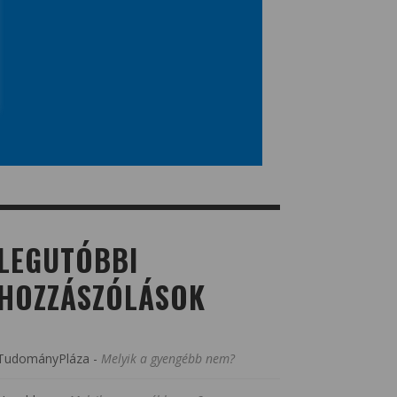
LEGUTÓBBI
HOZZÁSZÓLÁSOK
TudományPláza
-
Melyik a gyengébb nem?