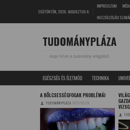
IMPRESSZUM
MÉDI
CSÜTÖRTÖK, 2026. AUGUSZTUS 6.
HOZZÁSZÓLÁSI SZABÁ
TUDOMÁNYPLÁZA
Napi hírek a tudomány világából.
EGÉSZSÉG ÉS ÉLETMÓD
TECHNIKA
UNIV
S DIÁKKÖRI
A BÖLCSESSÉGFOGAK PROBLÉMÁI
VILÁG
SETT
GAZD
TUDOMÁNYPLÁZA
2021/05/26
VIZS
0/05/17
TUD