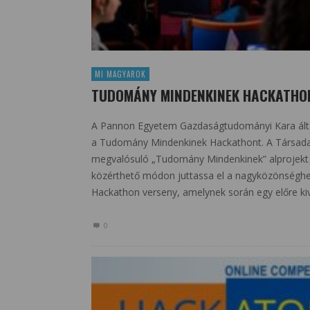
MI MAGYAROK
TUDOMÁNY MINDENKINEK HACKATHO
A Pannon Egyetem Gazdaságtudományi Kara álta
a Tudomány Mindenkinek Hackathont. A Társada
megvalósuló „Tudomány Mindenkinek” alprojekt 
közérthető módon juttassa el a nagyközönséghe
Hackathon verseny, amelynek során egy előre ki
0