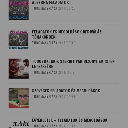
ALGEBRA FELADATOK
TUDOMÁNYPLÁZA
2017/05/23
FELADATOK ÉS MEGOLDÁSOK DERIVÁLÁS
TÉMAKÖRBEN
TUDOMÁNYPLÁZA
2017/05/07
TUDÓSOK, AKIK SZERINT VAN BIZONYÍTÉK ISTEN
LÉTEZÉSÉRE
TUDOMÁNYPLÁZA
2014/10/19
SZÖVEGES FELADATOK ÉS MEGOLDÁSOK
TUDOMÁNYPLÁZA
2019/04/09
EGYENLETEK – FELADATOK ÉS MEGOLDÁSOK
TUDOMÁNYPLÁZA
2017/05/05