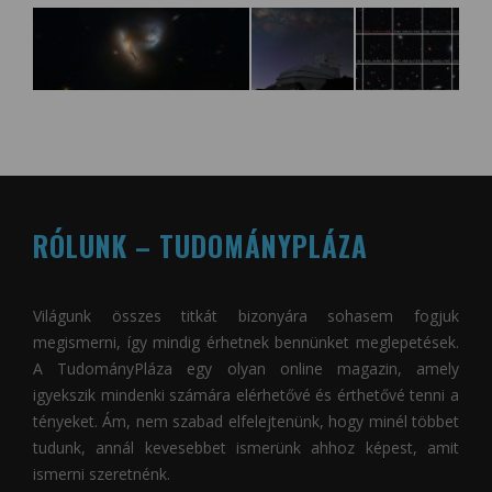
RÓLUNK – TUDOMÁNYPLÁZA
Világunk összes titkát bizonyára sohasem fogjuk
megismerni, így mindig érhetnek bennünket meglepetések.
A
TudományPláza
egy olyan online magazin, amely
igyekszik mindenki számára elérhetővé és érthetővé tenni a
tényeket. Ám, nem szabad elfelejtenünk, hogy minél többet
tudunk, annál kevesebbet ismerünk ahhoz képest, amit
ismerni szeretnénk.