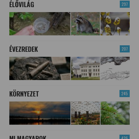
ÉLŐVILÁG
297
ÉVEZREDEK
207
KÖRNYEZET
245
MI MAGYAROK
426