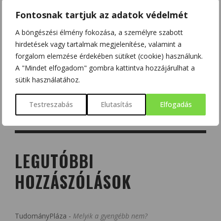
Fontosnak tartjuk az adatok védelmét
A böngészési élmény fokozása, a személyre szabott
hirdetések vagy tartalmak megjelenítése, valamint a
forgalom elemzése érdekében sütiket (cookie) használunk.
A "Mindet elfogadom" gombra kattintva hozzájárulhat a
sütik használatához.
Testreszabás
Elutasítás
Elfogadás
LEGUTÓBBI
HOZZÁSZÓLÁSOK
TudományPláza
-
Melyik a gyengébb nem?