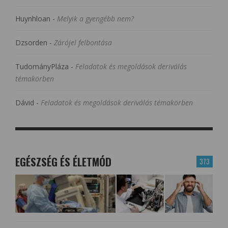
Huynhloan
-
Melyik a gyengébb nem?
Dzsorden
-
Zárójel felbontása
TudományPláza
-
Feladatok és megoldások deriválás
témakörben
Dávid
-
Feladatok és megoldások deriválás témakörben
EGÉSZSÉG ÉS ÉLETMÓD
373