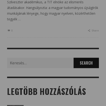
Szilveszter akadémikus, a TIT elnöke az elismerés
átadásakor. Hangsúlyozta: a magyar tudományos újságírók
munkájának lényege, hogy magyar nyelven, közérthetően
tegyék …
0
Share
Search
for:
LEGTÖBB HOZZÁSZÓLÁS