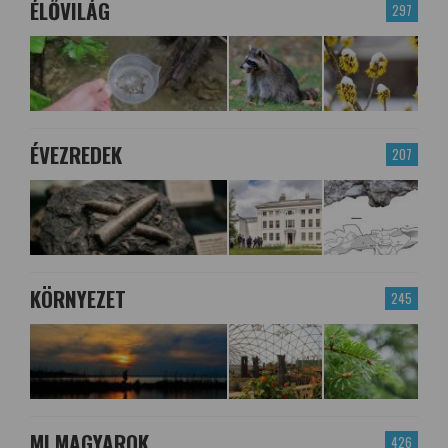
ÉLŐVILÁG
297
ÉVEZREDEK
207
KÖRNYEZET
245
MI MAGYAROK
426