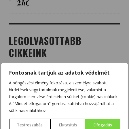
LEGOLVASOTTABB
CIKKEINK
KÉZ-LÁB-SZÁJ VÍRUS – AZ ÚJ GYEREKBETEGSÉG
Fontosnak tartjuk az adatok védelmét
SZALMÁSI KRISZTINA
2014/11/05
A böngészési élmény fokozása, a személyre szabott
hirdetések vagy tartalmak megjelenítése, valamint a
forgalom elemzése érdekében sütiket (cookie) használunk.
A QUERCETIN (KVERCETIN) ÉS A D-VITAMIN –
A "Mindet elfogadom" gombra kattintva hozzájárulhat a
SZÖVETSÉGESEK A KORONAVÍRUS ELLEN?
sütik használatához.
HAJAS BEATRIX - SZOBOSZLAI KRISZTINA
2020/03/20
Testreszabás
Elutasítás
Elfogadás