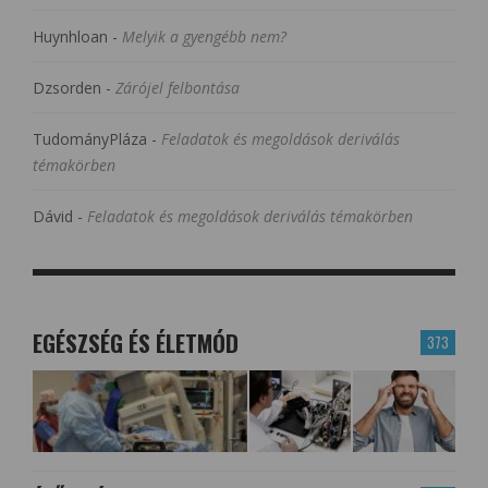
Huynhloan
-
Melyik a gyengébb nem?
Dzsorden
-
Zárójel felbontása
TudományPláza
-
Feladatok és megoldások deriválás
témakörben
Dávid
-
Feladatok és megoldások deriválás témakörben
EGÉSZSÉG ÉS ÉLETMÓD
373