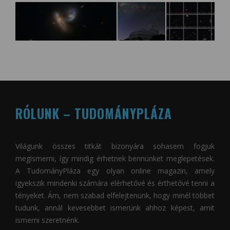
RÓLUNK – TUDOMÁNYPLÁZA
Világunk összes titkát bizonyára sohasem fogjuk
megismerni, így mindig érhetnek bennünket meglepetések.
A
TudományPláza
egy olyan online magazin, amely
igyekszik mindenki számára elérhetővé és érthetővé tenni a
tényeket. Ám, nem szabad elfelejtenünk, hogy minél többet
tudunk, annál kevesebbet ismerünk ahhoz képest, amit
ismerni szeretnénk.