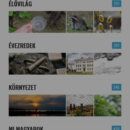
ÉLŐVILÁG
297
ÉVEZREDEK
207
KÖRNYEZET
245
MI MAGYAROK
426