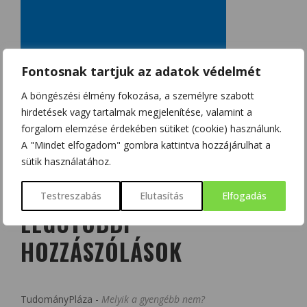
Fontosnak tartjuk az adatok védelmét
A böngészési élmény fokozása, a személyre szabott
hirdetések vagy tartalmak megjelenítése, valamint a
forgalom elemzése érdekében sütiket (cookie) használunk.
A "Mindet elfogadom" gombra kattintva hozzájárulhat a
sütik használatához.
Testreszabás
Elutasítás
Elfogadás
LEGUTÓBBI
HOZZÁSZÓLÁSOK
TudományPláza
-
Melyik a gyengébb nem?