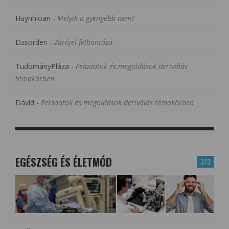
Huynhloan
-
Melyik a gyengébb nem?
Dzsorden
-
Zárójel felbontása
TudományPláza
-
Feladatok és megoldások deriválás
témakörben
Dávid
-
Feladatok és megoldások deriválás témakörben
EGÉSZSÉG ÉS ÉLETMÓD
373