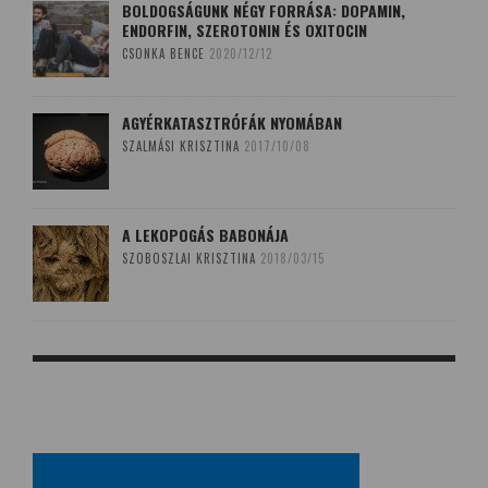
BOLDOGSÁGUNK NÉGY FORRÁSA: DOPAMIN,
ENDORFIN, SZEROTONIN ÉS OXITOCIN
CSONKA BENCE
2020/12/12
AGYÉRKATASZTRÓFÁK NYOMÁBAN
SZALMÁSI KRISZTINA
2017/10/08
A LEKOPOGÁS BABONÁJA
SZOBOSZLAI KRISZTINA
2018/03/15