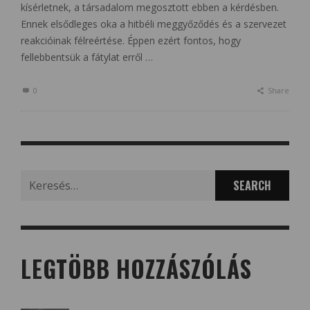
kísérletnek, a társadalom megosztott ebben a kérdésben.
Ennek elsődleges oka a hitbéli meggyőződés és a szervezet
reakcióinak félreértése. Éppen ezért fontos, hogy
fellebbentsük a fátylat erről …
0
Share
Search
for:
LEGTÖBB HOZZÁSZÓLÁS