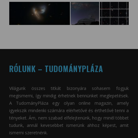
RÓLUNK – TUDOMÁNYPLÁZA
Világunk összes titkát bizonyára sohasem fogjuk
megismerni, így mindig érhetnek bennünket meglepetések.
A
TudományPláza
egy olyan online magazin, amely
igyekszik mindenki számára elérhetővé és érthetővé tenni a
tényeket. Ám, nem szabad elfelejtenünk, hogy minél többet
tudunk, annál kevesebbet ismerünk ahhoz képest, amit
ismerni szeretnénk.