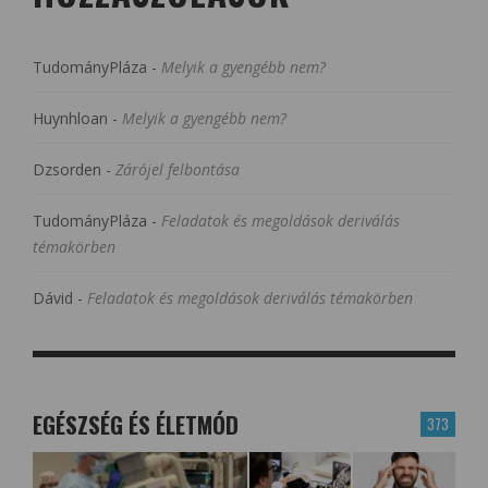
TudományPláza
-
Melyik a gyengébb nem?
Huynhloan
-
Melyik a gyengébb nem?
Dzsorden
-
Zárójel felbontása
TudományPláza
-
Feladatok és megoldások deriválás
témakörben
Dávid
-
Feladatok és megoldások deriválás témakörben
EGÉSZSÉG ÉS ÉLETMÓD
373