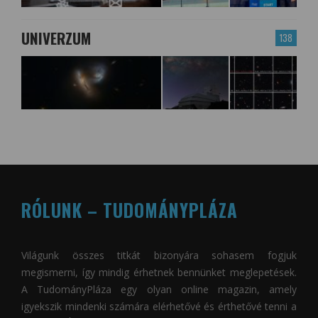
UNIVERZUM
138
RÓLUNK – TUDOMÁNYPLÁZA
Világunk összes titkát bizonyára sohasem fogjuk
megismerni, így mindig érhetnek bennünket meglepetések.
A
TudományPláza
egy olyan online magazin, amely
igyekszik mindenki számára elérhetővé és érthetővé tenni a