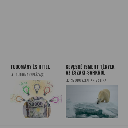
TUDOMÁNY ÉS HITEL
KEVÉSBÉ ISMERT TÉNYEK
A 
AZ ÉSZAKI-SARKRÓL
ÉT
TUDOMÁNYPLÁZA(X)
KO
SZOBOSZLAI KRISZTINA
LE
BE
BÉ
EG