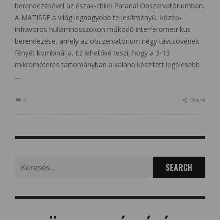
berendezésével az észak-chilei Paranal Obszervatóriumban.
A MATISSE a világ legnagyobb teljesítményű, közép-
infravörös hullámhosszokon működő interferometrikus
berendezése, amely az obszervatórium négy távcsövének
fényét kombinálja. Ez lehetővé teszi, hogy a 3-13
mikrométeres tartományban a valaha készített legélesebb
…
0
Share
Search
for: