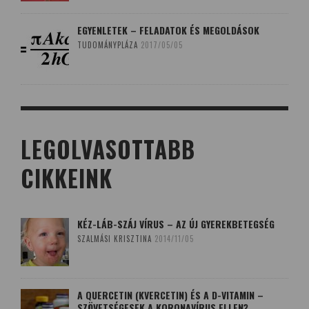
EGYENLETEK – FELADATOK ÉS MEGOLDÁSOK
TUDOMÁNYPLÁZA
2017/05/05
LEGOLVASOTTABB
CIKKEINK
KÉZ-LÁB-SZÁJ VÍRUS – AZ ÚJ GYEREKBETEGSÉG
SZALMÁSI KRISZTINA
2014/11/05
A QUERCETIN (KVERCETIN) ÉS A D-VITAMIN –
SZÖVETSÉGESEK A KORONAVÍRUS ELLEN?