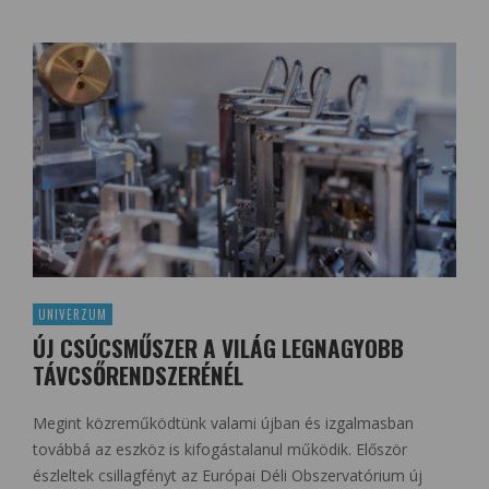
UNIVERZUM
ÚJ CSÚCSMŰSZER A VILÁG LEGNAGYOBB
TÁVCSŐRENDSZERÉNÉL
Megint közreműködtünk valami újban és izgalmasban
továbbá az eszköz is kifogástalanul működik. Először
észleltek csillagfényt az Európai Déli Obszervatórium új