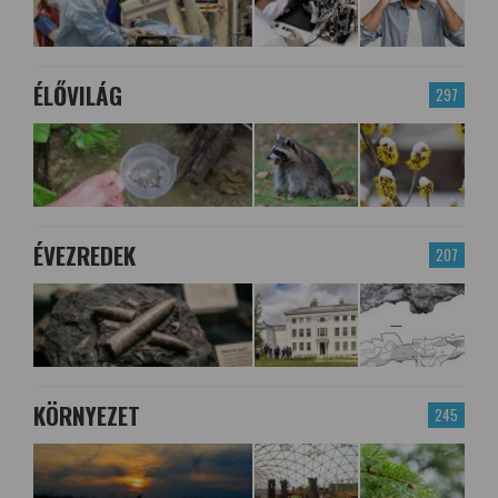
ÉLŐVILÁG
297
ÉVEZREDEK
207
KÖRNYEZET
245