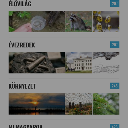
ÉLŐVILÁG
297
ÉVEZREDEK
207
KÖRNYEZET
245
MI MAGYAROK
426