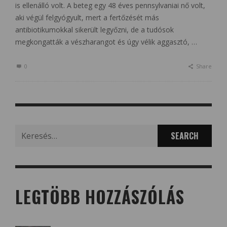
is ellenálló volt. A beteg egy 48 éves pennsylvaniai nő volt,
aki végül felgyógyult, mert a fertőzését más
antibiotikumokkal sikerült legyőzni, de a tudósok
megkongatták a vészharangot és úgy vélik aggasztó, …
0
Share
Search
for:
LEGTÖBB HOZZÁSZÓLÁS