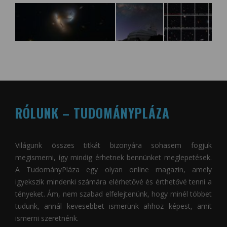
RÓLUNK – TUDOMÁNYPLÁZA
Világunk összes titkát bizonyára sohasem fogjuk
megismerni, így mindig érhetnek bennünket meglepetések.
A
TudományPláza
egy olyan online magazin, amely
igyekszik mindenki számára elérhetővé és érthetővé tenni a
tényeket. Ám, nem szabad elfelejtenünk, hogy minél többet
tudunk, annál kevesebbet ismerünk ahhoz képest, amit
ismerni szeretnénk.