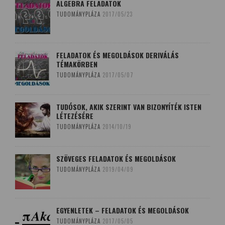
ALGEBRA FELADATOK
TUDOMÁNYPLÁZA
2017/05/23
FELADATOK ÉS MEGOLDÁSOK DERIVÁLÁS
TÉMAKÖRBEN
TUDOMÁNYPLÁZA
2017/05/07
TUDÓSOK, AKIK SZERINT VAN BIZONYÍTÉK ISTEN
LÉTEZÉSÉRE
TUDOMÁNYPLÁZA
2014/10/19
SZÖVEGES FELADATOK ÉS MEGOLDÁSOK
TUDOMÁNYPLÁZA
2019/04/09
EGYENLETEK – FELADATOK ÉS MEGOLDÁSOK
TUDOMÁNYPLÁZA
2017/05/05