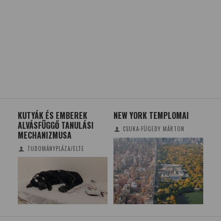
NDIG
KUTYÁK ÉS EMBEREK
NEW YORK TEMPLOMAI
VAN
M
ALVÁSFÜGGŐ TANULÁSI
CSUKA-FÜGEDY MÁRTON
MECHANIZMUSA
TUDOMÁNYPLÁZA/ELTE