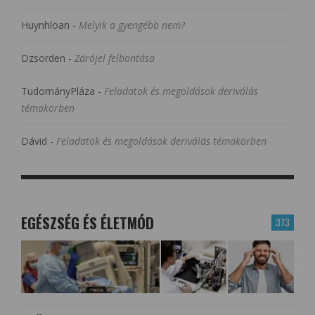
Huynhloan
-
Melyik a gyengébb nem?
Dzsorden
-
Zárójel felbontása
TudományPláza
-
Feladatok és megoldások deriválás
témakörben
Dávid
-
Feladatok és megoldások deriválás témakörben
EGÉSZSÉG ÉS ÉLETMÓD
373