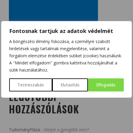
Fontosnak tartjuk az adatok védelmét
A böngészési élmény fokozása, a személyre szabott
hirdetések vagy tartalmak megjelenítése, valamint a
forgalom elemzése érdekében sütiket (cookie) használunk.
A "Mindet elfogadom" gombra kattintva hozzájárulhat a
sütik használatához.
Testreszabás
Elutasítás
Elfogadás
LEGUTÓBBI
HOZZÁSZÓLÁSOK
TudományPláza
-
Melyik a gyengébb nem?