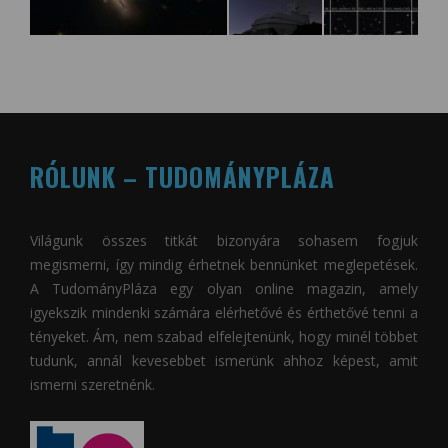
RÓLUNK – TUDOMÁNYPLÁZA
Világunk összes titkát bizonyára sohasem fogjuk
megismerni, így mindig érhetnek bennünket meglepetések.
A
TudományPláza
egy olyan online magazin, amely
igyekszik mindenki számára elérhetővé és érthetővé tenni a
tényeket. Ám, nem szabad elfelejtenünk, hogy minél többet
tudunk, annál kevesebbet ismerünk ahhoz képest, amit
ismerni szeretnénk.