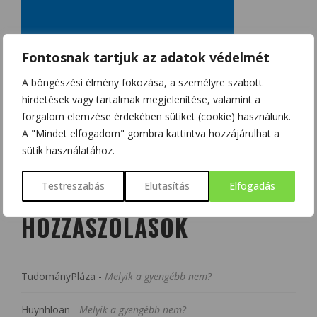
Fontosnak tartjuk az adatok védelmét
A böngészési élmény fokozása, a személyre szabott
hirdetések vagy tartalmak megjelenítése, valamint a
forgalom elemzése érdekében sütiket (cookie) használunk.
A "Mindet elfogadom" gombra kattintva hozzájárulhat a
sütik használatához.
Testreszabás
Elutasítás
Elfogadás
LEGUTÓBBI
HOZZÁSZÓLÁSOK
TudományPláza
-
Melyik a gyengébb nem?
Huynhloan
-
Melyik a gyengébb nem?