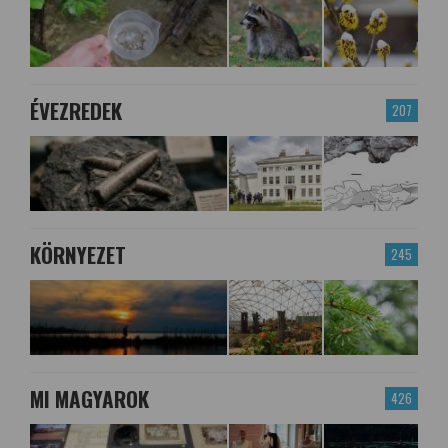
ÉVEZREDEK
207
KÖRNYEZET
245
MI MAGYAROK
426