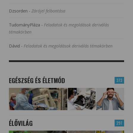
Dzsorden
-
Zárójel felbontása
TudományPláza
-
Feladatok és megoldások deriválás
témakörben
Dávid
-
Feladatok és megoldások deriválás témakörben
EGÉSZSÉG ÉS ÉLETMÓD
373
ÉLŐVILÁG
297