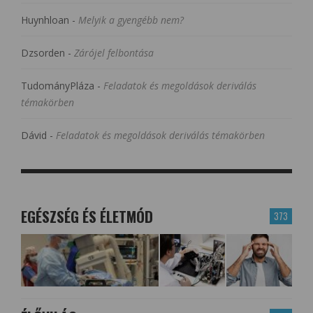
Huynhloan
-
Melyik a gyengébb nem?
Dzsorden
-
Zárójel felbontása
TudományPláza
-
Feladatok és megoldások deriválás
témakörben
Dávid
-
Feladatok és megoldások deriválás témakörben
EGÉSZSÉG ÉS ÉLETMÓD
373