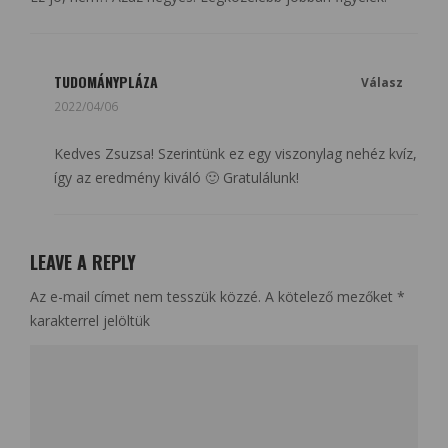
TUDOMÁNYPLÁZA
Válasz
2022/04/06
Kedves Zsuzsa! Szerintünk ez egy viszonylag nehéz kvíz,
így az eredmény kiváló 🙂 Gratulálunk!
LEAVE A REPLY
Az e-mail címet nem tesszük közzé.
A kötelező mezőket
*
karakterrel jelöltük