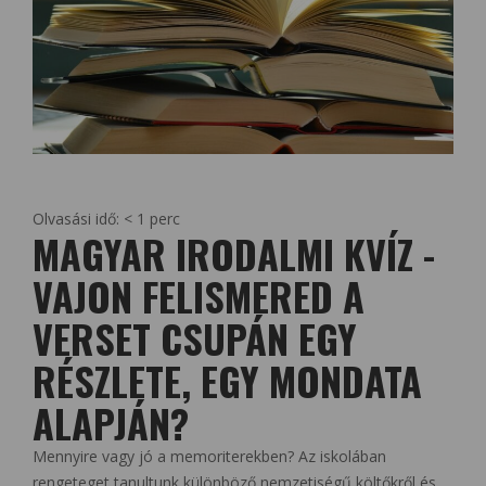
Olvasási idő:
< 1
perc
MAGYAR IRODALMI KVÍZ -
VAJON FELISMERED A
VERSET CSUPÁN EGY
RÉSZLETE, EGY MONDATA
ALAPJÁN?
Mennyire vagy jó a memoriterekben? Az iskolában
rengeteget tanultunk különböző nemzetiségű költőkről és