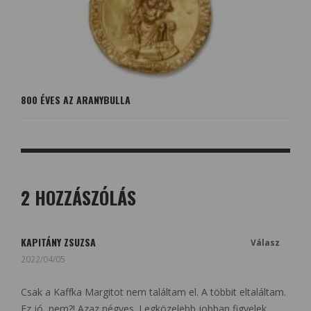
800 ÉVES AZ ARANYBULLA
2 HOZZÁSZÓLÁS
KAPITÁNY ZSUZSA
Válasz
2022/04/05
Csak a Kaffka Margitot nem találtam el. A többit eltaláltam.
Ez jó, nem?! Azaz négyes. Legközelebb jobban figyelek.