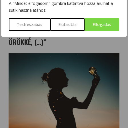
A "Mindet elfogadom" gombra kattintva hozzájárulhat a
3. József Attila
sütik használatához.
Testreszabás
Elutasítás
Elfogadás
9. „TUDOM, HOGY A TAVASZ NEM TART
ÖRÖKKÉ, (…)”