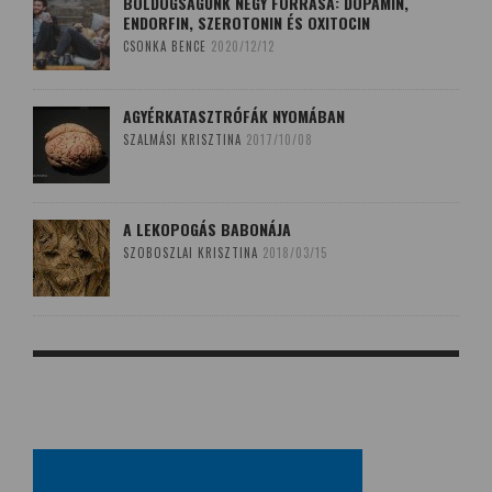
BOLDOGSÁGUNK NÉGY FORRÁSA: DOPAMIN,
ENDORFIN, SZEROTONIN ÉS OXITOCIN
CSONKA BENCE
2020/12/12
AGYÉRKATASZTRÓFÁK NYOMÁBAN
SZALMÁSI KRISZTINA
2017/10/08
A LEKOPOGÁS BABONÁJA
SZOBOSZLAI KRISZTINA
2018/03/15