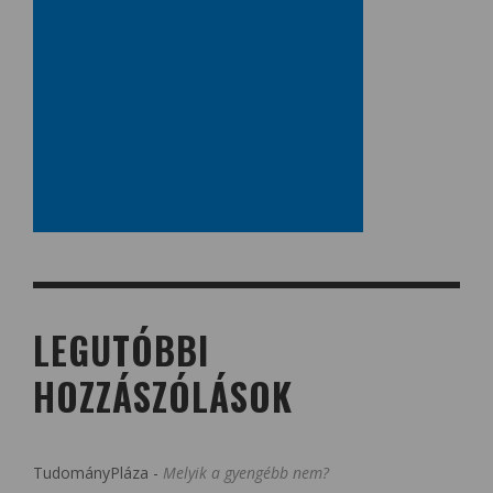
LEGUTÓBBI
HOZZÁSZÓLÁSOK
TudományPláza
-
Melyik a gyengébb nem?