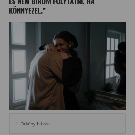
ÉS NEM BÍROM FOLYTATNI, HA
KÖNNYEZEL.”
1. Örkény István